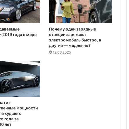
и
б
о
е
в
даваемые
Почему одни зарядные
и
 2019 года в мире
станции заряжают
к
электромобиль быстро, а
о
другие — медленно?
в
12.06.2025
И
Г
ратит
твенные мощности
ле худшего
о года за
10 лет