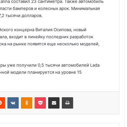
alina составил 23 сантиметра. Также автомобиль
ласти бамперов и колесных арок. Минимальная
7,2 тысячи долларов.
ского концерна Виталия Осипова, новый
ла, входит в линейку последних разработок
ока на рынке появятся еще несколько моделей,
Три четверти американцев боятся
еры уже получили 0,5 тысячи автомобилей Lada
полностью автономных
нной модели планируется на уровне 15
транспортных средств
Какие летние шины продаются в
Украине
Reddit
VKontakte
Odnoklassniki
Pocket
Share via Email
Print
Электромобили — больше не
игрушка: как купить Теслу Модель Y
и не переплатить за хайп