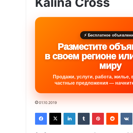
Kalina Cross
⚡ Бесплатное объявлен
Разместите объя
в своем регионе ил
миру
Продажи, услуги, работа, жилье, 
частные предложения — начните
01.10.2019
Facebook
X
LinkedIn
Tumblr
Pinterest
Reddit
VK