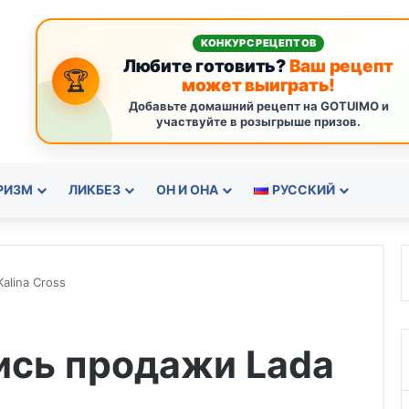
КОНКУРС РЕЦЕПТОВ
Любите готовить?
Ваш рецепт
🏆
может выиграть!
Добавьте домашний рецепт на GOTUIMO и
участвуйте в розыгрыше призов.
РИЗМ
ЛИКБЕЗ
ОН И ОНА
РУССКИЙ
alina Cross
ись продажи Lada