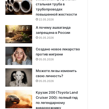
стальная труба в
трубопроводах
повышенной жесткости
22.05.2026
А почему ашваганда
запрещена в России
05.05.2026
Создано новое лекарство
против мигрени
05.05.2026
Можете ли вы изменить
свою личность?
05.05.2026
Крузак 200 (Toyota Land
Cruiser 200): полный гид
по легендарному
внедорожнику