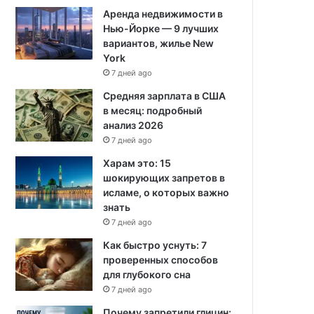
Аренда недвижимости в
Нью-Йорке — 9 лучших
вариантов, жилье New
York
7 дней ago
Средняя зарплата в США
в месяц: подробный
анализ 2026
7 дней ago
Харам это: 15
шокирующих запретов в
исламе, о которых важно
знать
7 дней ago
Как быстро уснуть: 7
проверенных способов
для глубокого сна
7 дней ago
Почему запретили глицин: