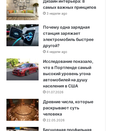
Дизайн интерьера: 8
самых важных принципов
3 недели ago
Почему одна зарядная
станция заряжает
электромобиль быстрее
другой?
4 недели ago
Исследование показало,
что в Портленде самый
высокий уровень угона
автомобилей на душу
населения в США
01.07.2026
Древние числа, которые
раскрывают суть
человека
22.05.2026
Бесшовная профильная