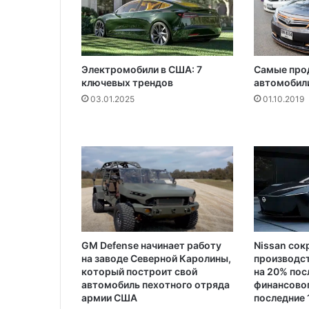
d
в
Р
о
с
Электромобили в США: 7
Самые про
с
ключевых трендов
автомобили
и
03.01.2025
01.10.2019
и
GM Defense начинает работу
Nissan сок
на заводе Северной Каролины,
производс
который построит свой
на 20% пос
автомобиль пехотного отряда
финансовог
армии США
последние 