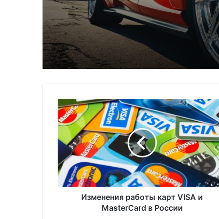
комфортной и безоп
езды
И
з
м
е
н
е
н
и
я
р
Изменения работы карт VISA и
а
MasterCard в России
б