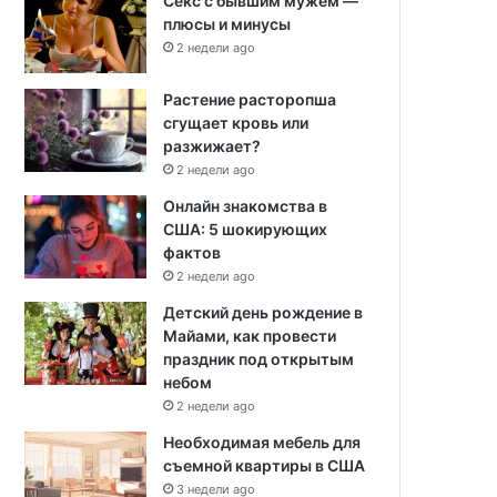
Секс с бывшим мужем —
плюсы и минусы
2 недели ago
Растение расторопша
сгущает кровь или
разжижает?
2 недели ago
Онлайн знакомства в
США: 5 шокирующих
фактов
2 недели ago
Детский день рождение в
Майами, как провести
праздник под открытым
небом
2 недели ago
Необходимая мебель для
съемной квартиры в США
3 недели ago