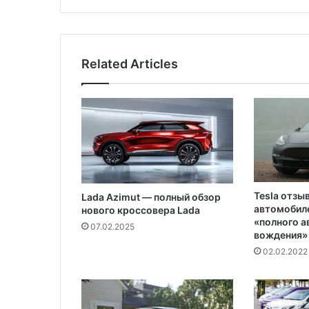
о
т
ы
к
Related Articles
а
р
т
V
I
S
A
и
M
Tesla отзы
Lada Azimut — полный обзор
a
автомобиле
нового кроссовера Lada
s
«полного 
07.02.2025
t
вождения»
e
02.02.2022
r
C
a
r