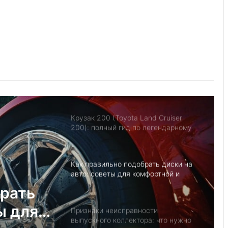
Утилизация авто в США: 7
экологичных способов
Какую комплектацию Volkswagen
Polo выбрать: Trendline, Comfortline
или Highline
Крузак 200 (Toyota Land Cruiser
200): полный гид по легендарному
внедорожнику
Как правильно подобрать диски на
авто: советы для комфортной и
безопасной езды
брать
ы для
Признаки неисправности
выпускного коллектора: что нужно