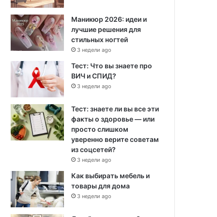
Маникюр 2026: идеи и
лучшие решения для
стильных ногтей
3 недели ago
Тест: Что вы знаете про
ВИЧ и СПИД?
3 недели ago
Тест: знаете ли вы все эти
факты о здоровье — или
просто слишком
уверенно верите советам
из соцсетей?
3 недели ago
Как выбирать мебель и
товары для дома
3 недели ago