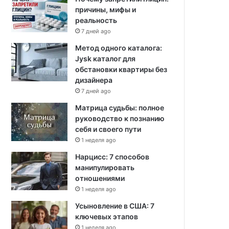
причины, мифы и
реальность
7 дней ago
Метод одного каталога:
Jysk каталог для
обстановки квартиры без
дизайнера
7 дней ago
Матрица судьбы: полное
руководство к познанию
себя и своего пути
1 неделя ago
Нарцисс: 7 способов
манипулировать
отношениями
1 неделя ago
Усыновление в США: 7
ключевых этапов
1 неделя ago