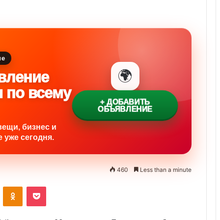
ие
🌍
вление
и по всему
+ ДОБАВИТЬ
ОБЪЯВЛЕНИЕ
вещи, бизнес и
 уже сегодня.
460
Less than a minute
ontakte
Odnoklassniki
Pocket