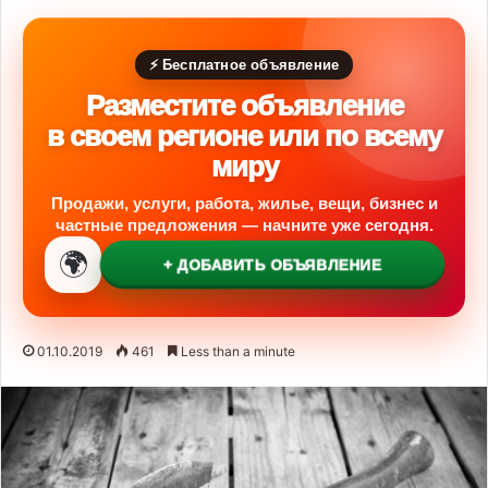
⚡ Бесплатное объявление
Разместите объявление
в своем регионе или по всему
миру
Продажи, услуги, работа, жилье, вещи, бизнес и
частные предложения — начните уже сегодня.
🌍
+ ДОБАВИТЬ ОБЪЯВЛЕНИЕ
01.10.2019
461
Less than a minute