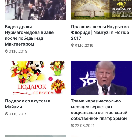
т
м
н
т
ы
р
й
е
Видео драки
Праздник весны Наурыз во
к
б
Нурмагомедова в зале
Флориде | Nauryz in Florida
р
о
после победы над
2017
о
в
Макгрегором‍
01.10.2019
с
а
01.10.2019
с
н
о
и
в
я
е
м
р
Подарок со вкусом в
Трамп через несколько
Майами
месяцев вернется в
социальные сети со своей
01.10.2019
собственной платформой
22.03.2021