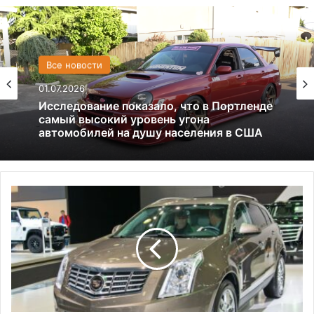
США
Все новости
13.06.2025
01.07.2026
Америка имеет огромный избыток сыра
Исследование показало, что в Портленде
самый высокий уровень угона
И
автомобилей на душу населения в США
н
ж
е
н
е
р
ы
C