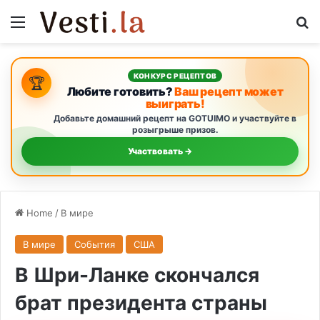
Menu
S
КОНКУРС РЕЦЕПТОВ
🏆
Любите готовить?
Ваш рецепт может
выиграть!
Добавьте домашний рецепт на GOTUIMO и участвуйте в
розыгрыше призов.
Участвовать →
Home
/
В мире
В мире
События
США
В Шри-Ланке скончался
брат президента страны