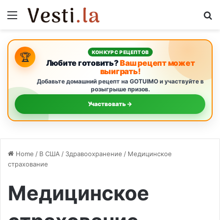
Menu
S
КОНКУРС РЕЦЕПТОВ
🏆
Любите готовить?
Ваш рецепт может
выиграть!
Добавьте домашний рецепт на GOTUIMO и участвуйте в
розыгрыше призов.
Участвовать →
Home
/
В США
/
Здравоохранение
/
Медицинское
страхование
Медицинское