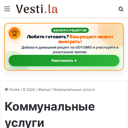
Menu
S
КОНКУРС РЕЦЕПТОВ
🏆
Любите готовить?
Ваш рецепт может
выиграть!
Добавьте домашний рецепт на GOTUIMO и участвуйте в
розыгрыше призов.
Участвовать →
Home
/
В США
/
Жилье
/
Коммунальные услуги
Коммунальные
услуги