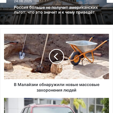
24.06.2025
02.01.2025
Россия больше не получит американских
льгот: что это значит и к чему приведёт
Bitcoin преодолевает $97 000:
криптовалютный рынок на подъеме
В
М
а
л
а
й
з
и
и
о
В Малайзии обнаружили новые массовые
б
захоронения людей
н
а
П
р
и
у
к