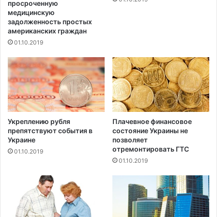
р
р
просроченную
о
медицинскую
а
задолженность простых
н
в
американских граждан
е
я
н
01.10.2019
т
и
в
я
с
л
е
ю
р
д
и
е
ю
й
Укреплению рубля
Плачевное финансовое
препятствуют события в
состояние Украины не
Украине
позволяет
отремонтировать ГТС
01.10.2019
01.10.2019