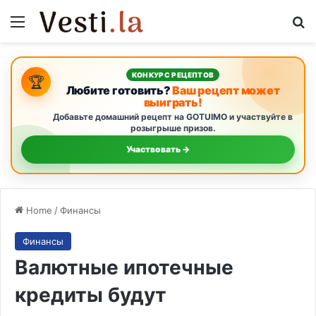
Menu
S
КОНКУРС РЕЦЕПТОВ
🏆
Любите готовить?
Ваш рецепт может
выиграть!
Добавьте домашний рецепт на GOTUIMO и участвуйте в
розыгрыше призов.
Участвовать →
Home
/
Финансы
Финансы
Валютные ипотечные
кредиты будут