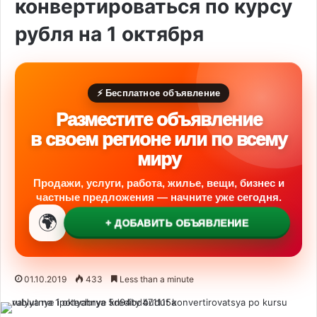
конвертироваться по курсу
рубля на 1 октября
⚡ Бесплатное объявление
Разместите объявление
в своем регионе или по всему
миру
Продажи, услуги, работа, жилье, вещи, бизнес и
частные предложения — начните уже сегодня.
🌍
+ ДОБАВИТЬ ОБЪЯВЛЕНИЕ
01.10.2019
433
Less than a minute