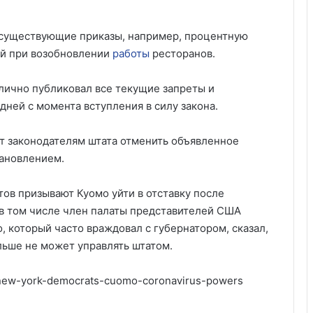
существующие приказы, например, процентную
ой при возобновлении
работы
ресторанов.
блично публиковал все текущие запреты и
дней с момента вступления в силу закона.
ит законодателям штата отменить объявленное
ановлением.
ов призывают Куомо уйти в отставку после
 в том числе член палаты представителей США
, который часто враждовал с губернатором, сказал,
льше не может управлять штатом.
s/new-york-democrats-cuomo-coronavirus-powers