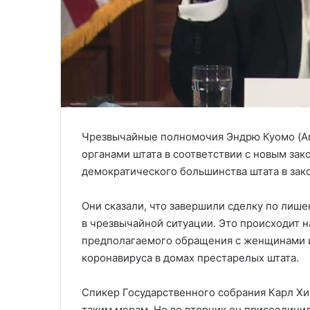
Чрезвычайные полномочия Эндрю Куомо (A
органами штата в соответствии с новым зак
демократического большинства штата в зак
Они сказали, что завершили сделку по лиш
в чрезвычайной ситуации. Это происходит н
предполагаемого обращения с женщинами и 
коронавируса в домах престарелых штата.
Спикер Государственного собрания Карл Хи
таким мерам. Но во вторник он присоединил