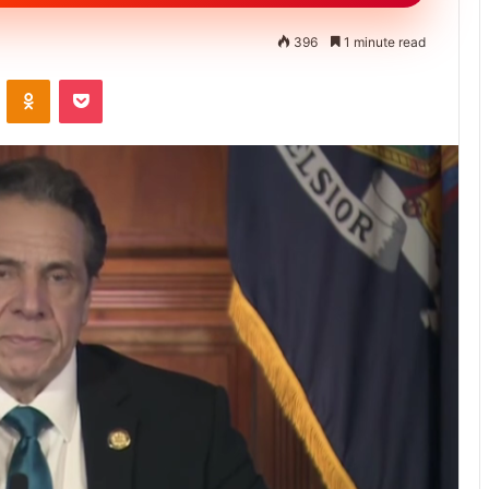
396
1 minute read
VKontakte
Odnoklassniki
Pocket