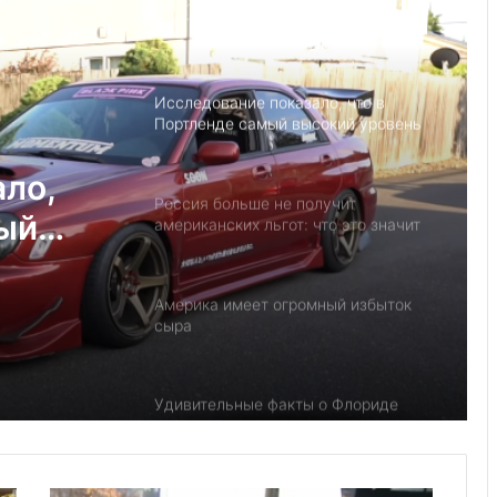
Детский день рождение в Майами,
как провести праздник под
открытым небом
Исследование показало, что в
Портленде самый высокий уровень
угона автомобилей на душу
населения в США
ало,
Россия больше не получит
мый
американских льгот: что это значит
и к чему приведёт
на
у
Америка имеет огромный избыток
сыра
Удивительные факты о Флориде
Роль политических партий в