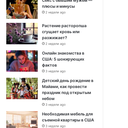
Секс с бывшим мужем —
плюсы и минусы
2 недели ago
Растение расторопша
сгущает кровь или
разжижает?
2 недели ago
Онлайн знакомства в
США: 5 шокирующих
фактов
3 недели ago
Детский день рождение в
Майами, как провести
праздник под открытым
небом
3 недели ago
Необходимая мебель для
съемной квартиры в США
3 недели ago