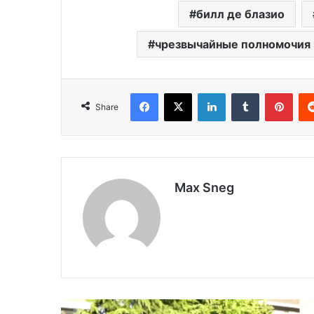
билл де блазио
чрезвычайные полномочия 
Facebook
X
LinkedIn
Tumblr
Pint
Share
Max Sneg