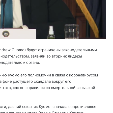
ndrew Cuomo) будут ограничены законодательными
онодательством, заявили во вторник лидеры
онодательном органе.
ению Куомо его полномочий в связи с коронавирусом
а фоне растущего скандала вокруг его
того, как он справился со смертельной вспышкой
сти, давний союзник Куомо, сначала сопротивлялся
ся к сенатору штата Эндрю Стюарту-Казинсу,