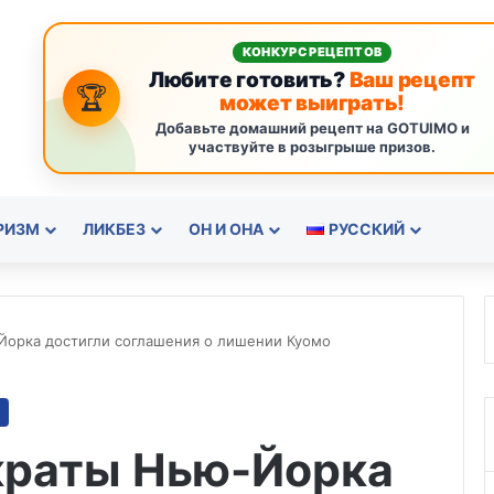
КОНКУРС РЕЦЕПТОВ
Любите готовить?
Ваш рецепт
🏆
может выиграть!
Добавьте домашний рецепт на GOTUIMO и
участвуйте в розыгрыше призов.
РИЗМ
ЛИКБЕЗ
ОН И ОНА
РУССКИЙ
орка достигли соглашения о лишении Куомо
краты Нью-Йорка