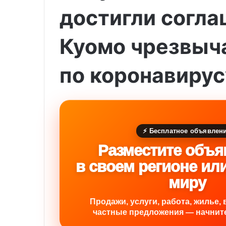
достигли согла
Куомо чрезвыч
по коронавирус
⚡ Бесплатное объявлен
Разместите объя
в своем регионе ил
миру
Продажи, услуги, работа, жилье, 
частные предложения — начните