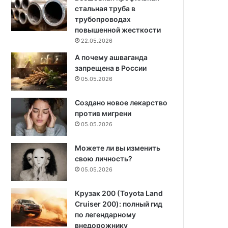
стальная труба в
трубопроводах
повышенной жесткости
22.05.2026
А почему ашваганда
запрещена в России
05.05.2026
Создано новое лекарство
против мигрени
05.05.2026
Можете ли вы изменить
свою личность?
05.05.2026
Крузак 200 (Toyota Land
Cruiser 200): полный гид
по легендарному
внедорожнику