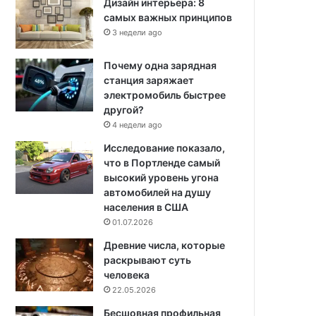
Дизайн интерьера: 8
самых важных принципов
3 недели ago
Почему одна зарядная
станция заряжает
электромобиль быстрее
другой?
4 недели ago
Исследование показало,
что в Портленде самый
высокий уровень угона
автомобилей на душу
населения в США
01.07.2026
Древние числа, которые
раскрывают суть
человека
22.05.2026
Бесшовная профильная