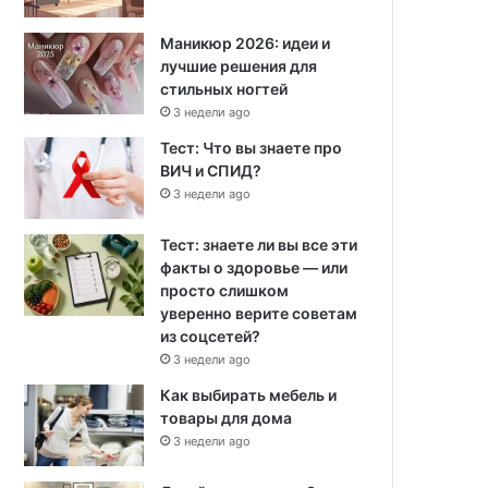
Маникюр 2026: идеи и
лучшие решения для
стильных ногтей
3 недели ago
Тест: Что вы знаете про
ВИЧ и СПИД?
3 недели ago
Тест: знаете ли вы все эти
факты о здоровье — или
просто слишком
уверенно верите советам
из соцсетей?
3 недели ago
Как выбирать мебель и
товары для дома
3 недели ago