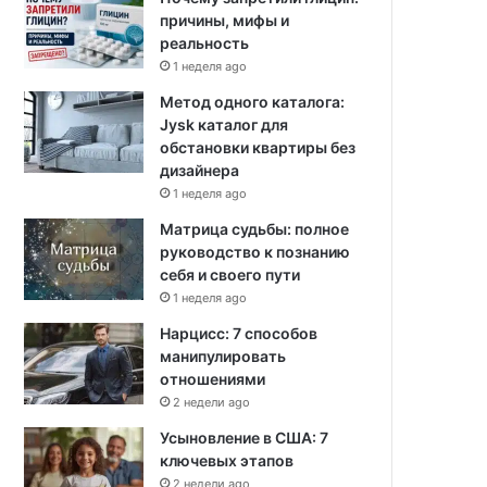
причины, мифы и
реальность
1 неделя ago
Метод одного каталога:
Jysk каталог для
обстановки квартиры без
дизайнера
1 неделя ago
Матрица судьбы: полное
руководство к познанию
себя и своего пути
1 неделя ago
Нарцисс: 7 способов
манипулировать
отношениями
2 недели ago
Усыновление в США: 7
ключевых этапов
2 недели ago