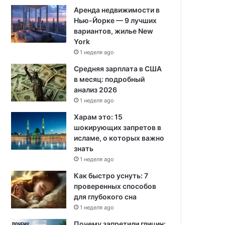
Аренда недвижимости в
Нью-Йорке — 9 лучших
вариантов, жилье New
York
1 неделя ago
Средняя зарплата в США
в месяц: подробный
анализ 2026
1 неделя ago
Харам это: 15
шокирующих запретов в
исламе, о которых важно
знать
1 неделя ago
Как быстро уснуть: 7
проверенных способов
для глубокого сна
1 неделя ago
Почему запретили глицин: