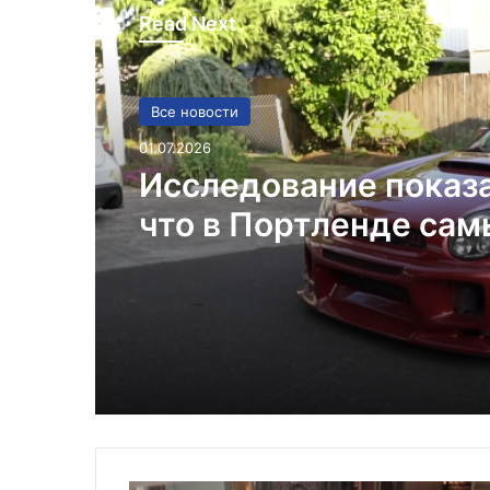
Read Next
Все новости
01.07.2026
Исследование показ
что в Портленде са
высокий уровень уго
автомобилей на душ
населения в США