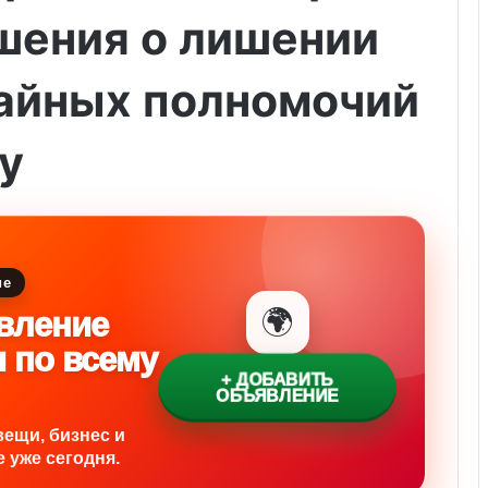
шения о лишении
айных полномочий
у
ие
🌍
вление
и по всему
+ ДОБАВИТЬ
ОБЪЯВЛЕНИЕ
вещи, бизнес и
 уже сегодня.