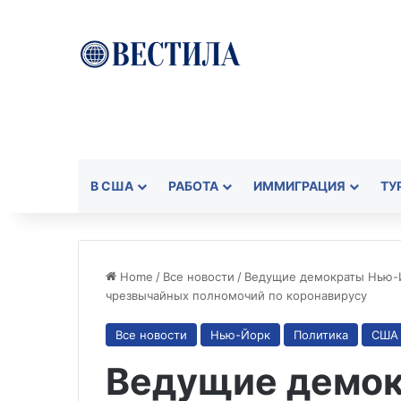
В США
РАБОТА
ИММИГРАЦИЯ
ТУ
Home
/
Все новости
/
Ведущие демократы Нью-Й
чрезвычайных полномочий по коронавирусу
Все новости
Нью-Йорк
Политика
США
Ведущие демо