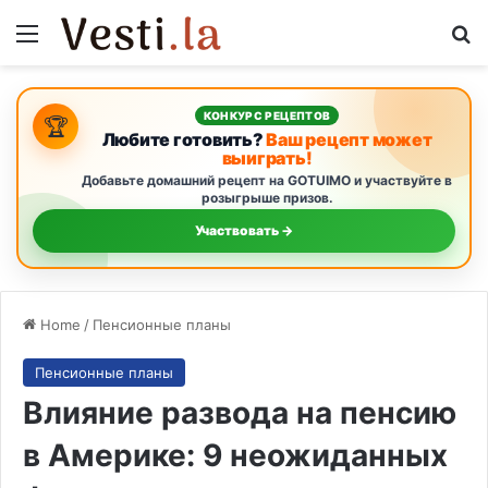
Menu
Se
КОНКУРС РЕЦЕПТОВ
🏆
Любите готовить?
Ваш рецепт может
выиграть!
Добавьте домашний рецепт на GOTUIMO и участвуйте в
розыгрыше призов.
Участвовать →
Home
/
Пенсионные планы
Пенсионные планы
Влияние развода на пенсию
в Америке: 9 неожиданных