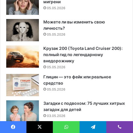
мигрени
05.05.2026
Можете ли вы изменить свою
личность?
05.05.2026
Крузак 200 (Toyota Land Cruiser 200):
полный гид по легендарному
внедорожнику
05.05.2026
Глицин — это фейк или реальное
средство
05.05.2026
Загадки с подвохом: 75 лучших хитрых
загадок для детей
03.05.2026
Что такое ирландское масло? Польза,
Facebook
X
WhatsApp
Telegram
Viber