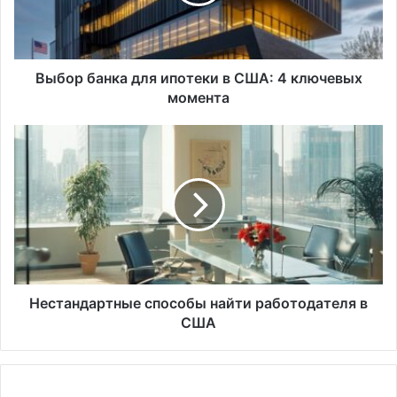
США:
4
ключевых
момента
Выбор банка для ипотеки в США: 4 ключевых
момента
Нестандартные
способы
найти
работодателя
в
США
Нестандартные способы найти работодателя в
США