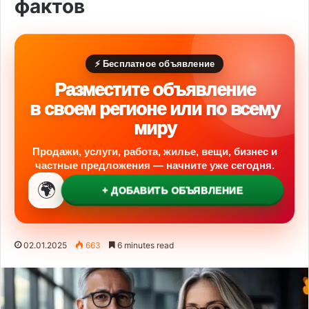
фактов
⚡ Бесплатное объявление
Разместите объявление
в своем регионе или по всему
миру
Продажи, услуги, работа, жилье, вещи, бизнес и
частные предложения — начните уже сегодня.
🌍
+ ДОБАВИТЬ ОБЪЯВЛЕНИЕ
02.01.2025
663
6 minutes read