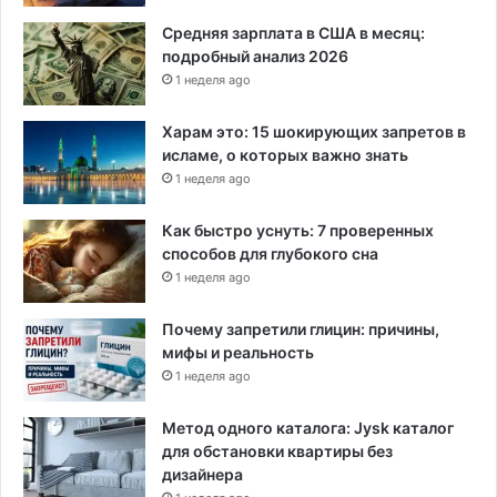
р
в
е
Средняя зарплата в США в месяц:
и
ж
подробный анализ 2026
т
д
1 неделя ago
е
а
л
е
Харам это: 15 шокирующих запретов в
е
т
исламе, о которых важно знать
й
э
1 неделя ago
к
с
Как быстро уснуть: 7 проверенных
п
способов для глубокого сна
е
1 неделя ago
р
т
Почему запретили глицин: причины,
мифы и реальность
1 неделя ago
Метод одного каталога: Jysk каталог
для обстановки квартиры без
дизайнера