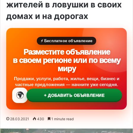
жителей в ловушки в своих
домах и на дорогах
⚡ Бесплатное объявление
Разместите объявление
в своем регионе или по всему
миру
Продажи, услуги, работа, жилье, вещи, бизнес и
частные предложения — начните уже сегодня.
🌍
+ ДОБАВИТЬ ОБЪЯВЛЕНИЕ
28.03.2021
430
1 minute read