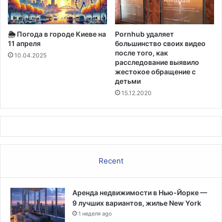
и
п
т
р
ь
о
🌦️ Погода в городе Киеве на
Pornhub удаляет
о
м
11 апреля
большинство своих видео
х
ы
после того, как
р
10.04.2025
ш
расследование выявило
а
л
жестокое обращение с
н
е
детьми
у
н
15.12.2020
П
н
а
о
л
с
а
т
т
и
ы
,
п
Recent
п
р
р
е
е
д
д
Аренда недвижимости в Нью-Йорке —
с
у
9 лучших вариантов, жилье New York
т
п
1 неделя ago
а