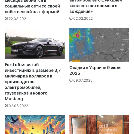
месяцев вернется в
К
л
«полного автономного
социальные сети со своей
о
а
вождения»
собственной платформой
л
р
02.02.2022
22.03.2021
у
е
м
г
б
у
и
л
я
и
,
р
ч
о
Ford объявил об
т
Осадки в Украине 9 июля
в
инвестициях в размере 3,7
о
2025
а
миллиарда долларов в
б
н
09.07.2025
производство
ы
и
электромобилей,
в
я
грузовиков и нового
о
Mustang
м
з
я
02.06.2022
г
с
л
н
а
о
в
й