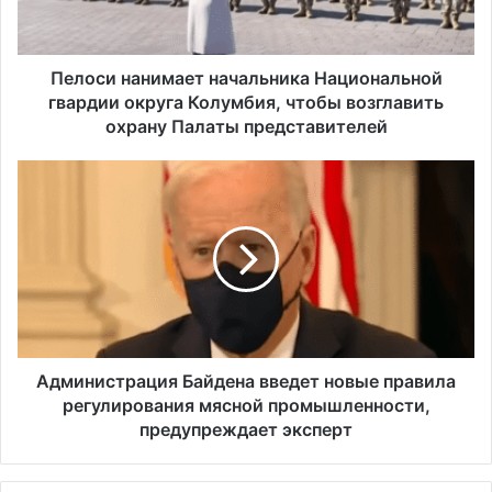
н
а
н
и
Пелоси нанимает начальника Национальной
м
гвардии округа Колумбия, чтобы возглавить
а
охрану Палаты представителей
е
т
А
н
д
а
м
ч
и
а
н
л
и
ь
с
н
т
и
р
к
а
Администрация Байдена введет новые правила
а
ц
регулирования мясной промышленности,
Н
и
предупреждает эксперт
а
я
ц
Б
и