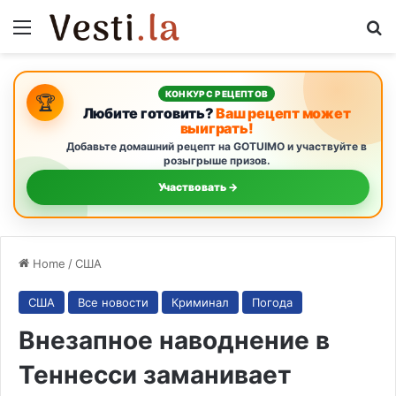
Menu
S
КОНКУРС РЕЦЕПТОВ
🏆
Любите готовить?
Ваш рецепт может
выиграть!
Добавьте домашний рецепт на GOTUIMO и участвуйте в
розыгрыше призов.
Участвовать →
Home
/
США
США
Все новости
Криминал
Погода
Внезапное наводнение в
Теннесси заманивает