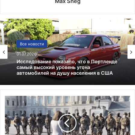
Max Sneg
Погода
Все новости
12.12.2025
Погода в Киеве: прогноз, климат и
01.07.2026
особенности зимней столицы
П
Исследование показало, что в Портленде
е
самый высокий уровень угона
л
автомобилей на душу населения в США
о
с
и