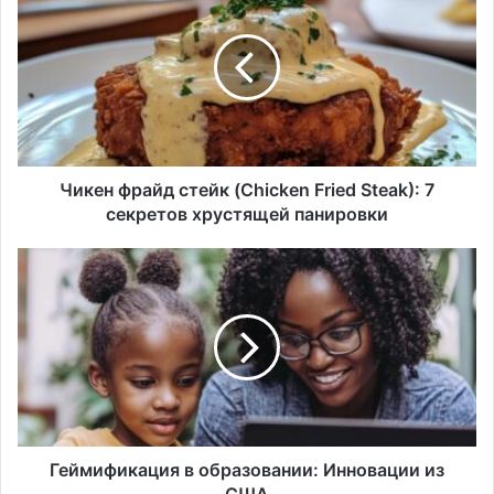
фрайд
стейк
(Chicken
Fried
Steak):
7
секретов
хрустящей
панировки
Чикен фрайд стейк (Chicken Fried Steak): 7
секретов хрустящей панировки
Геймификация
в
образовании:
Инновации
из
США
Геймификация в образовании: Инновации из
США