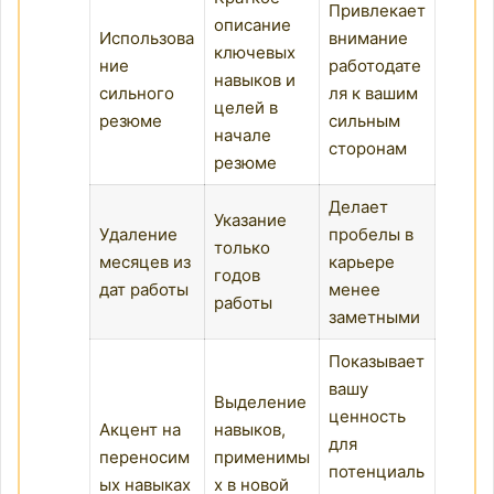
Привлекает
описание
Использова
внимание
ключевых
ние
работодате
навыков и
сильного
ля к вашим
целей в
резюме
сильным
начале
сторонам
резюме
Делает
Указание
Удаление
пробелы в
только
месяцев из
карьере
годов
дат работы
менее
работы
заметными
Показывает
вашу
Выделение
ценность
Акцент на
навыков,
для
переносим
применимы
потенциаль
ых навыках
х в новой