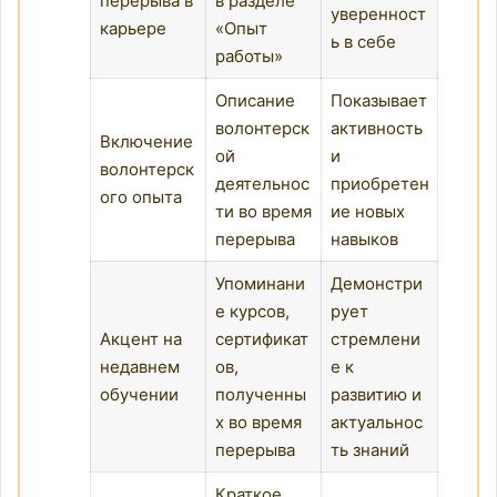
перерыва в
в разделе
уверенност
карьере
«Опыт
ь в себе
работы»
Описание
Показывает
волонтерск
активность
Включение
ой
и
волонтерск
деятельнос
приобретен
ого опыта
ти во время
ие новых
перерыва
навыков
Упоминани
Демонстри
е курсов,
рует
Акцент на
сертификат
стремлени
недавнем
ов,
е к
обучении
полученны
развитию и
х во время
актуальнос
перерыва
ть знаний
Краткое