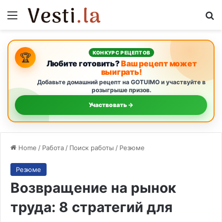
Menu
Se
КОНКУРС РЕЦЕПТОВ
🏆
Любите готовить?
Ваш рецепт может
выиграть!
Добавьте домашний рецепт на GOTUIMO и участвуйте в
розыгрыше призов.
Участвовать →
Home
/
Работа
/
Поиск работы
/
Резюме
Резюме
Возвращение на рынок
труда: 8 стратегий для