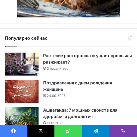
Популярно сейчас
Растение расторопша сгущает кровь или
разжижает?
3 недели ago
Поздравления с днем рождения
женщине
24.09.2025
Ашваганда: 7 мощных свойств для
здоровья и долголетия
11.12.2025
Facebook
X
WhatsApp
Telegram
Viber