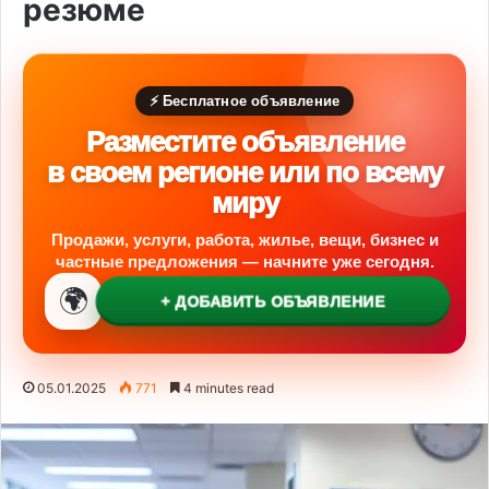
резюме
⚡ Бесплатное объявление
Разместите объявление
в своем регионе или по всему
миру
Продажи, услуги, работа, жилье, вещи, бизнес и
частные предложения — начните уже сегодня.
🌍
+ ДОБАВИТЬ ОБЪЯВЛЕНИЕ
05.01.2025
771
4 minutes read