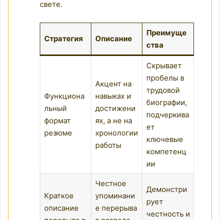
свете.
Преимуще
Стратегия
Описание
ства
Скрывает
пробелы в
Акцент на
трудовой
Функциона
навыках и
биографии,
льный
достижени
подчеркива
формат
ях, а не на
ет
резюме
хронологии
ключевые
работы
компетенц
ии
Честное
Демонстри
Краткое
упоминани
рует
описание
е перерыва
честность и