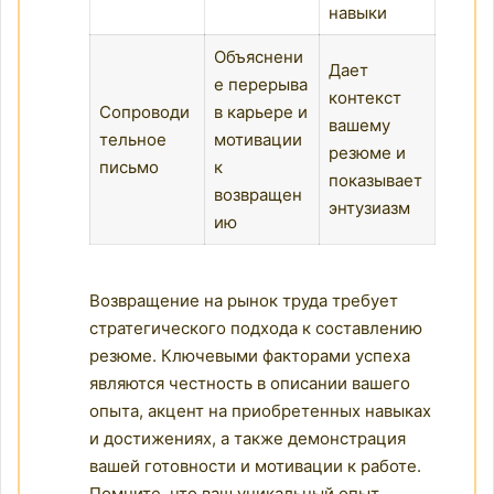
навыки
Объяснени
Дает
е перерыва
контекст
Сопроводи
в карьере и
вашему
тельное
мотивации
резюме и
письмо
к
показывает
возвращен
энтузиазм
ию
Возвращение на рынок труда требует
стратегического подхода к составлению
резюме. Ключевыми факторами успеха
являются честность в описании вашего
опыта, акцент на приобретенных навыках
и достижениях, а также демонстрация
вашей готовности и мотивации к работе.
Помните, что ваш уникальный опыт