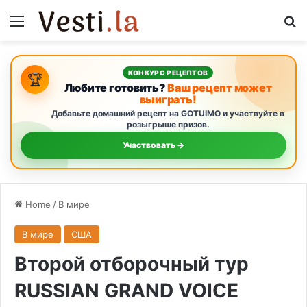
Menu
Se
КОНКУРС РЕЦЕПТОВ
🏆
Любите готовить?
Ваш рецепт может
выиграть!
Добавьте домашний рецепт на GOTUIMO и участвуйте в
розыгрыше призов.
Участвовать →
Home
/
В мире
В мире
США
Второй отборочный тур
RUSSIAN GRAND VOICE