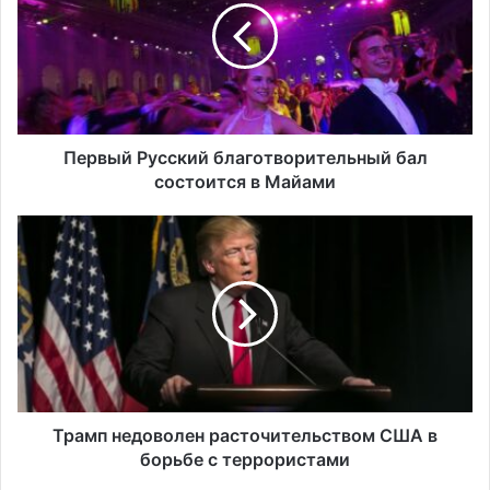
бал
состоится
в
Майами
Первый Русский благотворительный бал
состоится в Майами
Трамп
недоволен
расточительством
США
в
борьбе
с
террористами
Трамп недоволен расточительством США в
борьбе с террористами