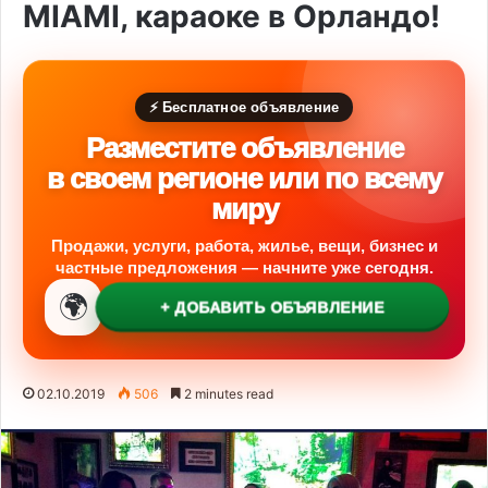
MIAMI, караоке в Орландо!
⚡ Бесплатное объявление
Разместите объявление
в своем регионе или по всему
миру
Продажи, услуги, работа, жилье, вещи, бизнес и
частные предложения — начните уже сегодня.
🌍
+ ДОБАВИТЬ ОБЪЯВЛЕНИЕ
02.10.2019
506
2 minutes read