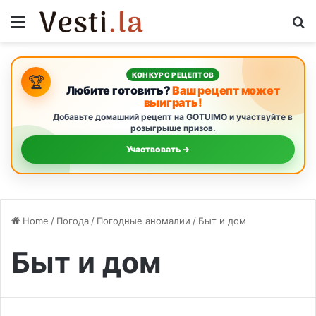
Menu
S
КОНКУРС РЕЦЕПТОВ
🏆
Любите готовить?
Ваш рецепт может
выиграть!
Добавьте домашний рецепт на GOTUIMO и участвуйте в
розыгрыше призов.
Участвовать →
Home
/
Погода
/
Погодные аномалии
/
Быт и дом
Быт и дом