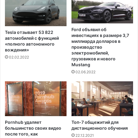
9
г
о
д
а
Ford объявил об
Tesla отзывает 53 822
инвестициях в размере 3,7
автомобилей с функцией
миллиарда долларов в
«полного автономного
производство
вождения»
электромобилей,
02.02.2022
грузовиков и нового
Mustang
02.06.2022
Pornhub удаляет
Топ-7 общежитий для
большинство своих видео
дистанционного обучения
после того, как
22.12.2021