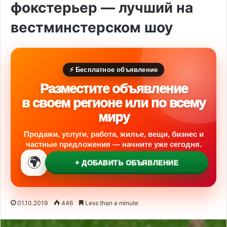
фокстерьер — лучший на
вестминстерском шоу
⚡ Бесплатное объявление
Разместите объявление
в своем регионе или по всему
миру
Продажи, услуги, работа, жилье, вещи, бизнес и
частные предложения — начните уже сегодня.
🌍
+ ДОБАВИТЬ ОБЪЯВЛЕНИЕ
01.10.2019
446
Less than a minute