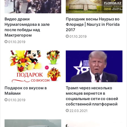
а
т
м
и
у
т
Видео драки
Праздник весны Наурыз во
ю
е
Нурмагомедова в зале
Флориде | Nauryz in Florida
я
л
после победы над
2017
р
ь
Макгрегором‍
01.10.2019
к
н
01.10.2019
у
о
ю
й
С
Е
у
д
п
ы
е
р
л
Подарок со вкусом в
Трамп через несколько
у
Майами
месяцев вернется в
н
социальные сети со своей
01.10.2019
собственной платформой
у
2
22.03.2021
0
1