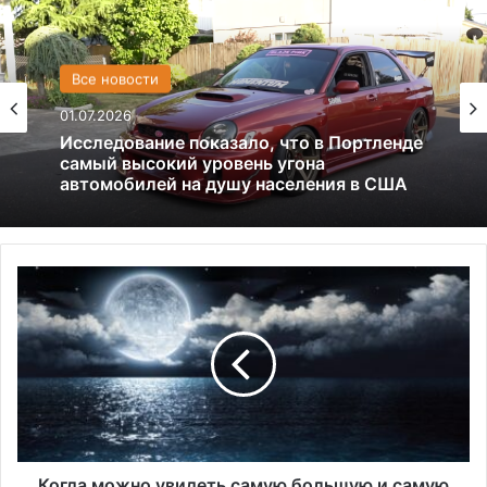
США
Все новости
13.06.2025
01.07.2026
Америка имеет огромный избыток сыра
К
Исследование показало, что в Портленде
о
самый высокий уровень угона
автомобилей на душу населения в США
г
д
а
м
о
ж
н
о
Когда можно увидеть самую большую и самую