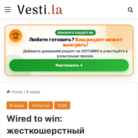
Menu
S
КОНКУРС РЕЦЕПТОВ
🏆
Любите готовить?
Ваш рецепт может
выиграть!
Добавьте домашний рецепт на GOTUIMO и участвуйте в
розыгрыше призов.
Участвовать →
Home
/
В мире
В мире
События
США
Wired to win:
жесткошерстный