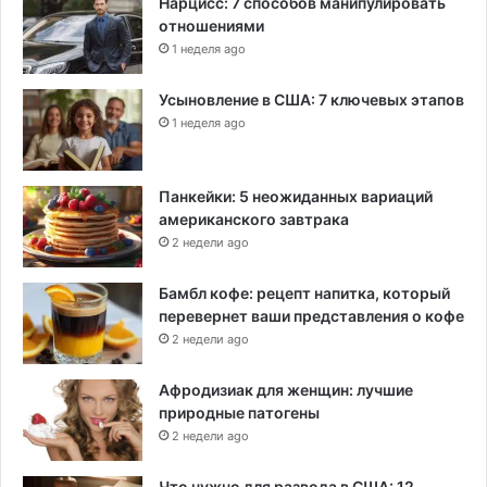
Нарцисс: 7 способов манипулировать
отношениями
1 неделя ago
Усыновление в США: 7 ключевых этапов
1 неделя ago
Панкейки: 5 неожиданных вариаций
американского завтрака
2 недели ago
Бамбл кофе: рецепт напитка, который
перевернет ваши представления о кофе
2 недели ago
Афродизиак для женщин: лучшие
природные патогены
2 недели ago
Что нужно для развода в США: 12