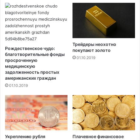
Q
н
3
ы
0
у
з
м
а
и
п
р
у
Трейдеры неохотно
а
щ
Рождественское чудо:
покупают золото
е
е
благотворительные фонды
01.10.2019
т
н
просроченную
п
медицинскую
в
задолженность простых
о
с
американских граждан
с
е
л
01.10.2019
р
е
и
т
ю
о
г
о
,
к
Укреплению рубля
Плачевное финансовое
а