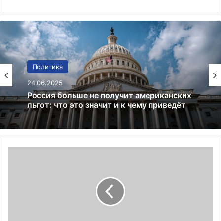
Финансы
Политика
02.01.2025
24.06.2025
Bitcoin преодолевает $97 000:
криптовалютный рынок на подъеме
Россия больше не получит американских
5
льгот: что это значит и к чему приведёт
2
-
л
е
т
н