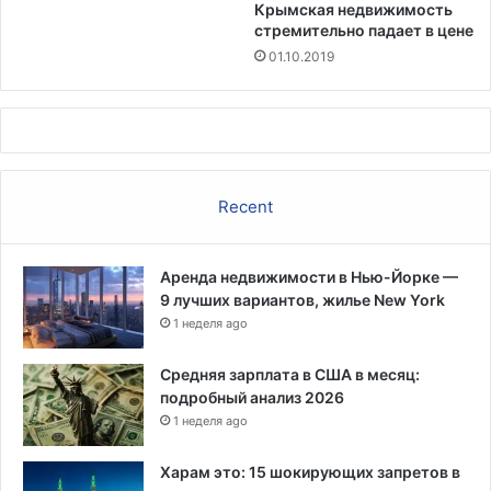
с
Крымская недвижимость
стремительно падает в цене
т
в
01.10.2019
е
н
н
ы
е
с
Recent
о
б
а
Аренда недвижимости в Нью-Йорке —
к
9 лучших вариантов, жилье New York
и
1 неделя ago
Средняя зарплата в США в месяц:
подробный анализ 2026
1 неделя ago
Харам это: 15 шокирующих запретов в