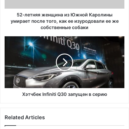
я
я
ж
52-летняя женщина из Южной Каролины
е
умирает после того, как ее изуродовали ее же
н
собственные собаки
щ
и
Х
н
э
а
т
и
ч
з
б
Ю
е
ж
к
н
I
о
n
й
f
Хэтчбек Infiniti Q30 запущен в серию
К
i
а
n
р
i
Related Articles
о
t
л
i
и