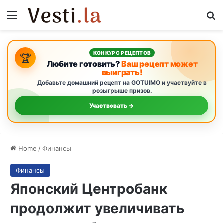
Menu
S
КОНКУРС РЕЦЕПТОВ
🏆
Любите готовить?
Ваш рецепт может
выиграть!
Добавьте домашний рецепт на GOTUIMO и участвуйте в
розыгрыше призов.
Участвовать →
Home
/
Финансы
Финансы
Японский Центробанк
продолжит увеличивать