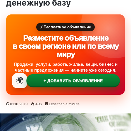
денежную базу
⚡ Бесплатное объявление
Разместите объявление
в своем регионе или по всему
миру
Продажи, услуги, работа, жилье, вещи, бизнес и
частные предложения — начните уже сегодня.
🌍
+ ДОБАВИТЬ ОБЪЯВЛЕНИЕ
01.10.2019
496
Less than a minute