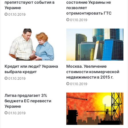
препятствуют события в
состояние Украины не
к
Украине
позволяет
е
отремонтировать ГТС
01.10.2019
е
01.10.2019
и
з
у
р
о
д
о
в
Кредит или люди? Украина
Москва. Увеличение
а
выбрала кредит
стоимости коммерческой
л
недвижимости в 2015 г.
01.10.2019
и
01.10.2019
е
е
Литва предлагает 3%
ж
бюджета ЕС перевести
е
Украине
с
01.10.2019
о
б