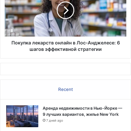
в
Лос-
Анджелесе:
6
шагов
эффективной
стратегии
Покупка лекарств онлайн в Лос-Анджелесе: 6
шагов эффективной стратегии
Recent
Аренда недвижимости в Нью-Йорке —
9 лучших вариантов, жилье New York
7 дней ago