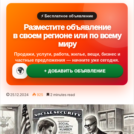
⚡ Бесплатное объявление
Разместите объявление
в своем регионе или по всему
миру
Продажи, услуги, работа, жилье, вещи, бизнес и
частные предложения — начните уже сегодня.
🌍
+ ДОБАВИТЬ ОБЪЯВЛЕНИЕ
25.12.2024
925
2 minutes read