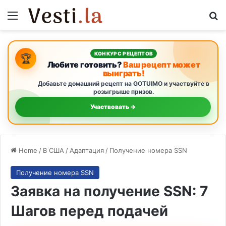
Menu
Se
КОНКУРС РЕЦЕПТОВ
🏆
Любите готовить?
Ваш рецепт может
выиграть!
Добавьте домашний рецепт на GOTUIMO и участвуйте в
розыгрыше призов.
Участвовать →
Home
/
В США
/
Адаптация
/
Получение номера SSN
Получение номера SSN
Заявка на получение SSN: 7
Шагов перед подачей