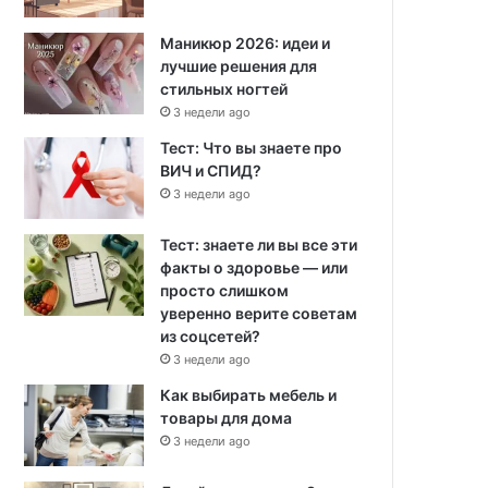
Маникюр 2026: идеи и
лучшие решения для
стильных ногтей
3 недели ago
Тест: Что вы знаете про
ВИЧ и СПИД?
3 недели ago
Тест: знаете ли вы все эти
факты о здоровье — или
просто слишком
уверенно верите советам
из соцсетей?
3 недели ago
Как выбирать мебель и
товары для дома
3 недели ago