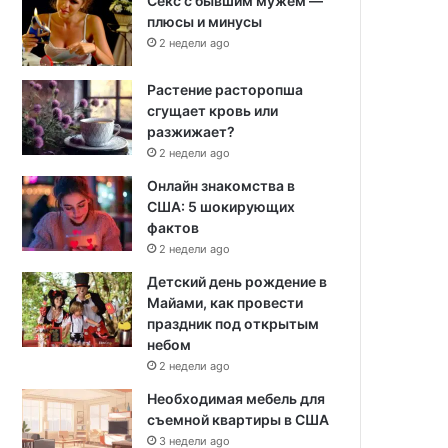
Секс с бывшим мужем —
плюсы и минусы
2 недели ago
Растение расторопша
сгущает кровь или
разжижает?
2 недели ago
Онлайн знакомства в
США: 5 шокирующих
фактов
2 недели ago
Детский день рождение в
Майами, как провести
праздник под открытым
небом
2 недели ago
Необходимая мебель для
съемной квартиры в США
3 недели ago