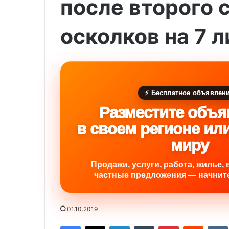
после второго 
осколков на 7 
⚡ Бесплатное объявлен
Разместите объя
в своем регионе ил
миру
Продажи, услуги, работа, жилье, 
частные предложения — начните
01.10.2019
Facebook
X
LinkedIn
Tumblr
Pinterest
Reddit
VK