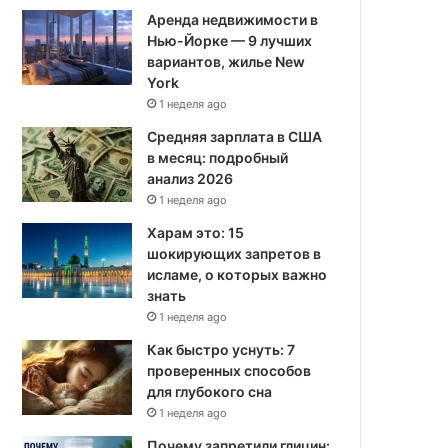
Аренда недвижимости в
Нью-Йорке — 9 лучших
вариантов, жилье New
York
1 неделя ago
Средняя зарплата в США
в месяц: подробный
анализ 2026
1 неделя ago
Харам это: 15
шокирующих запретов в
исламе, о которых важно
знать
1 неделя ago
Как быстро уснуть: 7
проверенных способов
для глубокого сна
1 неделя ago
Почему запретили глицин: