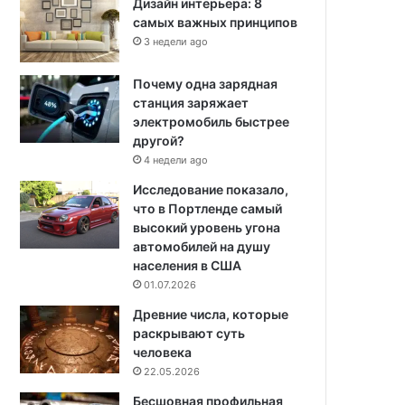
Дизайн интерьера: 8
самых важных принципов
3 недели ago
Почему одна зарядная
станция заряжает
электромобиль быстрее
другой?
4 недели ago
Исследование показало,
что в Портленде самый
высокий уровень угона
автомобилей на душу
населения в США
01.07.2026
Древние числа, которые
раскрывают суть
человека
22.05.2026
Бесшовная профильная