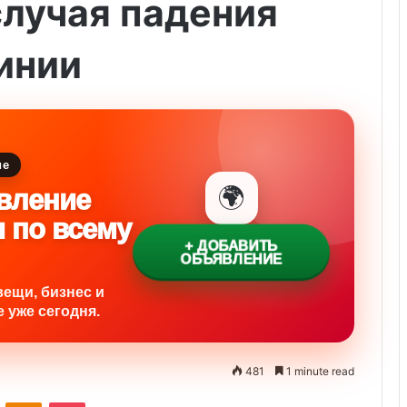
случая падения
линии
ие
🌍
вление
и по всему
+ ДОБАВИТЬ
ОБЪЯВЛЕНИЕ
вещи, бизнес и
 уже сегодня.
481
1 minute read
ontakte
Odnoklassniki
Pocket