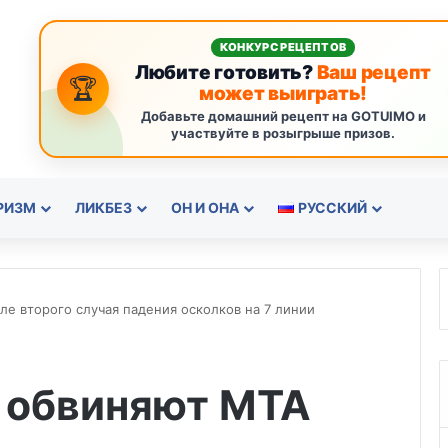
КОНКУРС РЕЦЕПТОВ
Любите готовить?
Ваш рецепт
🏆
может выиграть!
Добавьте домашний рецепт на GOTUIMO и
участвуйте в розыгрыше призов.
РИЗМ
ЛИКБЕЗ
ОН И ОНА
РУССКИЙ
е второго случая падения осколков на 7 линии
 обвиняют MTA