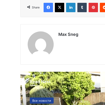
Facebook
X
LinkedIn
Tumblr
Pinterest
Share
Max Sneg
Read Next
Все новости