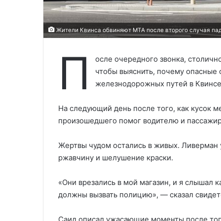
Жители Квинса обвиняют MTA после второго случая пад
П
осле очередного звонка, столичн
чтобы выяснить, почему опасные 
железнодорожных путей в Квинсе
На следующий день после того, как кусок ме
произошедшего помог водителю и пассажиру
Жертвы чудом остались в живых. Ливерман 
ржавчину и шелушение краски.
«Они врезались в мой магазин, и я слышал 
должны вызвать полицию», — сказал свидет
Саид описал ужасающие моменты после того