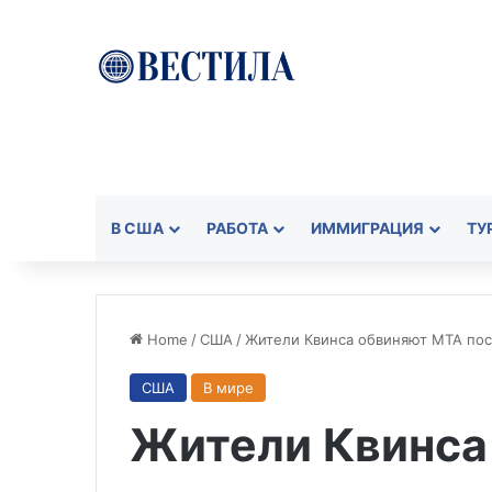
В США
РАБОТА
ИММИГРАЦИЯ
ТУ
Home
/
США
/
Жители Квинса обвиняют MTA посл
США
В мире
Жители Квинса