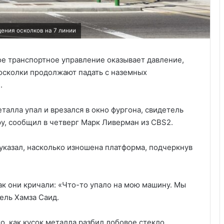
ения осколков на 7 линии
ое транспортное управление оказывает давление,
осколки продолжают падать с наземных
.
талла упал и врезался в окно фургона, свидетель
, сообщил в четверг Марк Ливерман из CBS2.
указал, насколько изношена платформа, подчеркнув
как они кричали: «Что-то упало на мою машину. Мы
ель Хамза Саид.
, как кусок металла разбил лобовое стекло