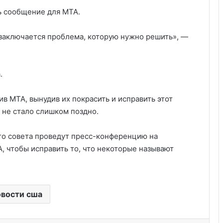
ть сообщение для MTA.
 заключается проблема, которую нужно решить», —
.
ив MTA, вынудив их покрасить и исправить этот
а не стало слишком поздно.
о совета проведут пресс-конференцию ​​на
, чтобы исправить то, что некоторые называют
Удивительные факты о Флориде
вости сша
Пляжный домик в Северной
Каролине, где Билл Гейтс и его
бывшая девушка Энн Уинблад