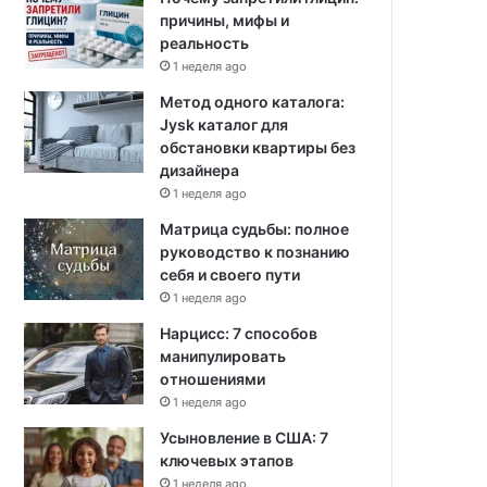
причины, мифы и
реальность
1 неделя ago
Метод одного каталога:
Jysk каталог для
обстановки квартиры без
дизайнера
1 неделя ago
Матрица судьбы: полное
руководство к познанию
себя и своего пути
1 неделя ago
Нарцисс: 7 способов
манипулировать
отношениями
1 неделя ago
Усыновление в США: 7
ключевых этапов
1 неделя ago