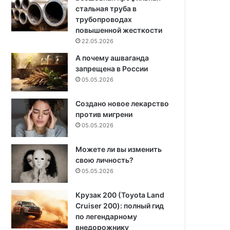
стальная труба в
трубопроводах
повышенной жесткости
22.05.2026
А почему ашваганда
запрещена в России
05.05.2026
Создано новое лекарство
против мигрени
05.05.2026
Можете ли вы изменить
свою личность?
05.05.2026
Крузак 200 (Toyota Land
Cruiser 200): полный гид
по легендарному
внедорожнику