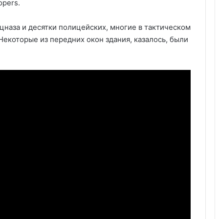
opers.
наза и десятки полицейских, многие в тактическом
Некоторые из передних окон здания, казалось, были