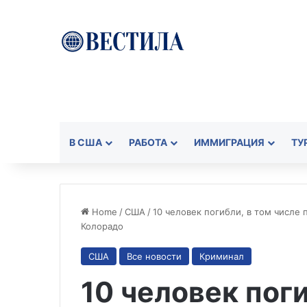
В США
РАБОТА
ИММИГРАЦИЯ
ТУ
Home
/
США
/
10 человек погибли, в том числе
Колорадо
США
Все новости
Криминал
10 человек поги