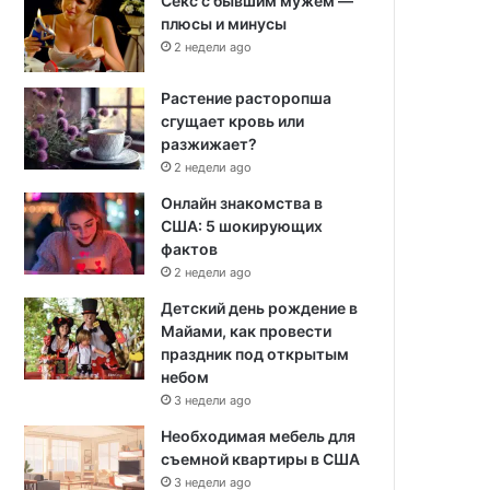
Секс с бывшим мужем —
плюсы и минусы
2 недели ago
Растение расторопша
сгущает кровь или
разжижает?
2 недели ago
Онлайн знакомства в
США: 5 шокирующих
фактов
2 недели ago
Детский день рождение в
Майами, как провести
праздник под открытым
небом
3 недели ago
Необходимая мебель для
съемной квартиры в США
3 недели ago