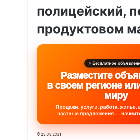
полицейский, п
продуктовом м
⚡ Бесплатное объявлен
Разместите объя
в своем регионе ил
миру
Продажи, услуги, работа, жилье, 
частные предложения — начните
23.03.2021