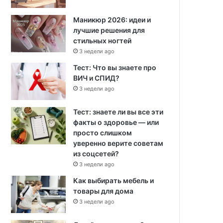
Маникюр 2026: идеи и
лучшие решения для
стильных ногтей
3 недели ago
Тест: Что вы знаете про
ВИЧ и СПИД?
3 недели ago
Тест: знаете ли вы все эти
факты о здоровье — или
просто слишком
уверенно верите советам
из соцсетей?
3 недели ago
Как выбирать мебель и
товары для дома
3 недели ago