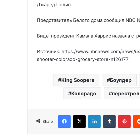
Джаред Полис.
Представитель Белого дома сообщил NBC Ne
Вице-президент Камала Харрис назвала стр
Источник: https://www.nbcnews.com/news/us-
shooter-colorado-grocery-store-n1261771
King Soopers
Боулдер
Колорадо
перестрел
Facebook
X
LinkedIn
Tumblr
Pinterest
Share