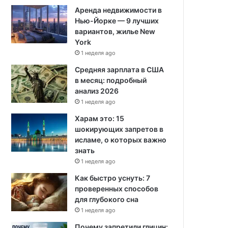
Аренда недвижимости в
Нью-Йорке — 9 лучших
вариантов, жилье New
York
1 неделя ago
Средняя зарплата в США
в месяц: подробный
анализ 2026
1 неделя ago
Харам это: 15
шокирующих запретов в
исламе, о которых важно
знать
1 неделя ago
Как быстро уснуть: 7
проверенных способов
для глубокого сна
1 неделя ago
Почему запретили глицин: