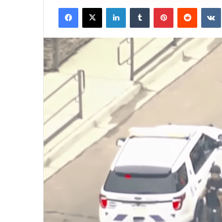
Facebook
X
LinkedIn
Tumblr
Pinterest
Reddit
VK