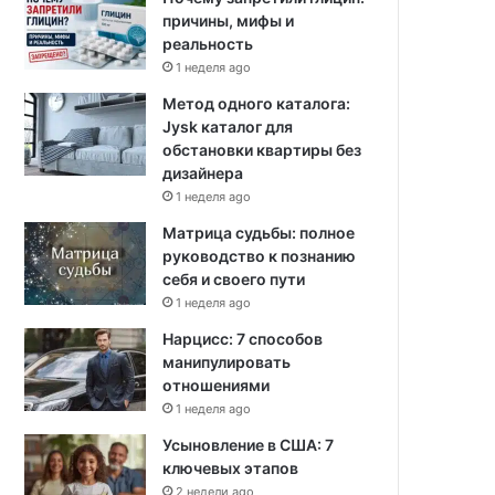
причины, мифы и
реальность
1 неделя ago
Метод одного каталога:
Jysk каталог для
обстановки квартиры без
дизайнера
1 неделя ago
Матрица судьбы: полное
руководство к познанию
себя и своего пути
1 неделя ago
Нарцисс: 7 способов
манипулировать
отношениями
1 неделя ago
Усыновление в США: 7
ключевых этапов
2 недели ago