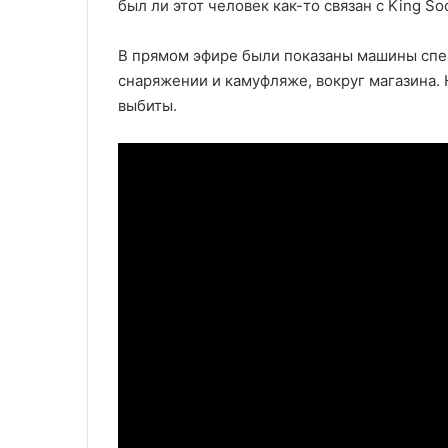
был ли этот человек как-то связан с King So
В прямом эфире были показаны машины спец
снаряжении и камуфляже, вокруг магазина. 
выбиты.