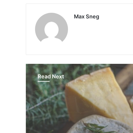
Max Sneg
Read Next
США
13.06.2025
Америка имеет огр
избыток сыра