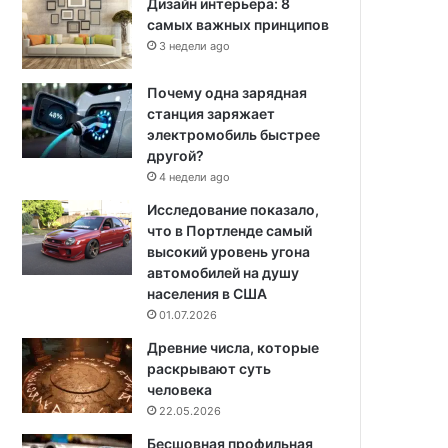
Дизайн интерьера: 8
самых важных принципов
3 недели ago
Почему одна зарядная
станция заряжает
электромобиль быстрее
другой?
4 недели ago
Исследование показало,
что в Портленде самый
высокий уровень угона
автомобилей на душу
населения в США
01.07.2026
Древние числа, которые
раскрывают суть
человека
22.05.2026
Бесшовная профильная