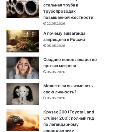
стальная труба в
трубопроводах
повышенной жесткости
22.05.2026
А почему ашваганда
запрещена в России
05.05.2026
Создано новое лекарство
против мигрени
05.05.2026
Можете ли вы изменить
свою личность?
05.05.2026
Крузак 200 (Toyota Land
Cruiser 200): полный гид
по легендарному
внедорожнику