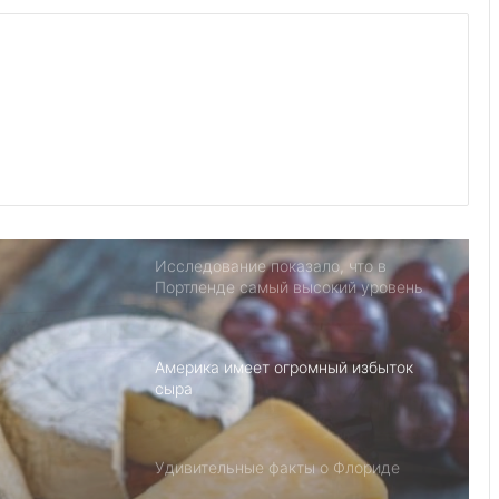
Выступление министра финансов
Джанет Л. Йеллен в Суниве в
Норкроссе, Джорджия
Детский день рождение в Майами,
как провести праздник под
открытым небом
Исследование показало, что в
Портленде самый высокий уровень
угона автомобилей на душу
населения в США
Америка имеет огромный избыток
сыра
омный
Удивительные факты о Флориде