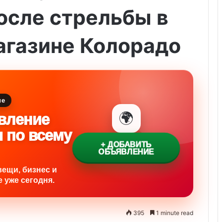
осле стрельбы в
агазине Колорадо
ие
🌍
вление
и по всему
+ ДОБАВИТЬ
ОБЪЯВЛЕНИЕ
вещи, бизнес и
 уже сегодня.
395
1 minute read