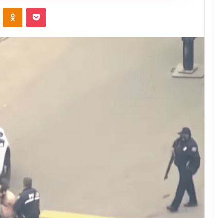
ontakte
Odnoklassniki
Pocket