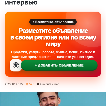
интервью
⚡ Бесплатное объявление
Разместите объявление
в своем регионе или по всему
миру
Продажи, услуги, работа, жилье, вещи, бизнес и
частные предложения — начните уже сегодня.
🌍
+ ДОБАВИТЬ ОБЪЯВЛЕНИЕ
29.01.2025
575
4 minutes read