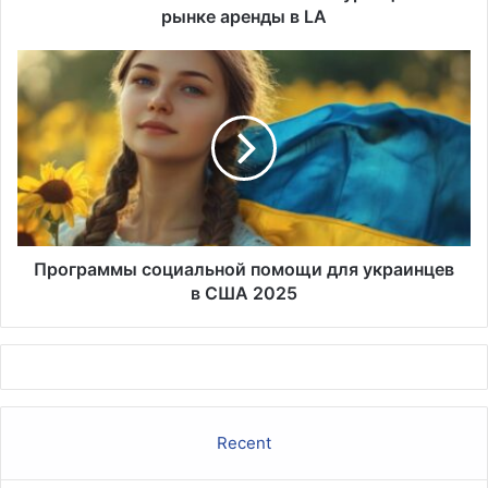
рынке аренды в LA
Программы
социальной
помощи
для
украинцев
в
США
2025
Программы социальной помощи для украинцев
в США 2025
Recent