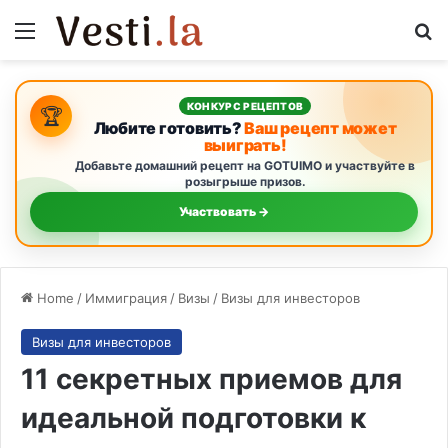
Menu
Se
КОНКУРС РЕЦЕПТОВ
🏆
Любите готовить?
Ваш рецепт может
выиграть!
Добавьте домашний рецепт на GOTUIMO и участвуйте в
розыгрыше призов.
Участвовать →
Home
/
Иммиграция
/
Визы
/
Визы для инвесторов
Визы для инвесторов
11 секретных приемов для
идеальной подготовки к