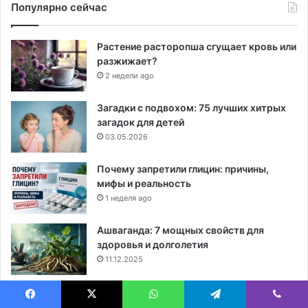
Популярно сейчас
Растение расторопша сгущает кровь или
разжижает?
2 недели ago
Загадки с подвохом: 75 лучших хитрых
загадок для детей
03.05.2026
Почему запретили глицин: причины,
мифы и реальность
1 неделя ago
Ашваганда: 7 мощных свойств для
здоровья и долголетия
11.12.2025
Что нужно для развода в США: 12
необходимых документов
Facebook
X
WhatsApp
Telegram
Viber