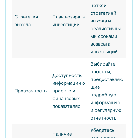
четкой
стратегией
Стратегия
План возврата
выхода и
выхода
инвестиций
реалистичны
ми сроками
возврата
инвестиций
Выбирайте
проекты,
Доступность
предоставляю
информации о
щие
Прозрачность
проекте и
подробную
финансовых
информацию
показателях
и регулярную
отчетность
Убедитесь,
Наличие
что проект