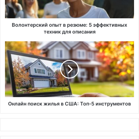
техник
для
описания
Волонтерский опыт в резюме: 5 эффективных
техник для описания
Онлайн
поиск
жилья
в
США:
Топ-5
инструментов
Онлайн поиск жилья в США: Топ-5 инструментов