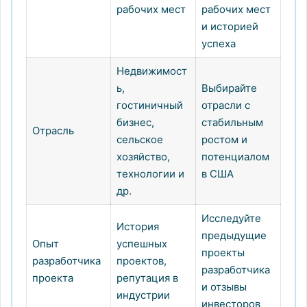
рабочих мест
рабочих мест
и историей
успеха
Недвижимост
ь,
Выбирайте
гостиничный
отрасли с
бизнес,
стабильным
Отрасль
сельское
ростом и
хозяйство,
потенциалом
технологии и
в США
др.
Исследуйте
История
предыдущие
Опыт
успешных
проекты
разработчика
проектов,
разработчика
проекта
репутация в
и отзывы
индустрии
инвесторов