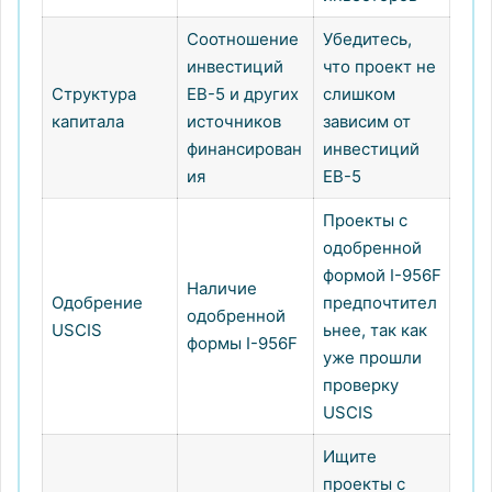
Соотношение
Убедитесь,
инвестиций
что проект не
Структура
EB-5 и других
слишком
капитала
источников
зависим от
финансирован
инвестиций
ия
EB-5
Проекты с
одобренной
формой I-956F
Наличие
Одобрение
предпочтител
одобренной
USCIS
ьнее, так как
формы I-956F
уже прошли
проверку
USCIS
Ищите
проекты с