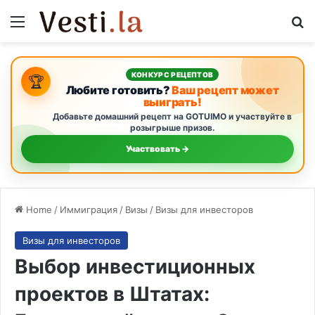
Menu
Se
КОНКУРС РЕЦЕПТОВ
🏆
Любите готовить?
Ваш рецепт может
выиграть!
Добавьте домашний рецепт на GOTUIMO и участвуйте в
розыгрыше призов.
Участвовать →
Home
/
Иммиграция
/
Визы
/
Визы для инвесторов
Визы для инвесторов
Выбор инвестиционных
проектов в Штатах: