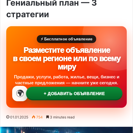
Гениальный план — 3
стратегии
⚡ Бесплатное объявление
Разместите объявление
в своем регионе или по всему
миру
Продажи, услуги, работа, жилье, вещи, бизнес и
частные предложения — начните уже сегодня.
🌍
+ ДОБАВИТЬ ОБЪЯВЛЕНИЕ
01.01.2025
754
3 minutes read