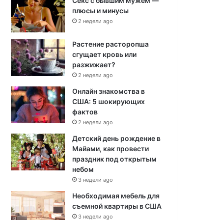
Секс с бывшим мужем —
плюсы и минусы
2 недели ago
Растение расторопша
сгущает кровь или
разжижает?
2 недели ago
Онлайн знакомства в
США: 5 шокирующих
фактов
2 недели ago
Детский день рождение в
Майами, как провести
праздник под открытым
небом
3 недели ago
Необходимая мебель для
съемной квартиры в США
3 недели ago