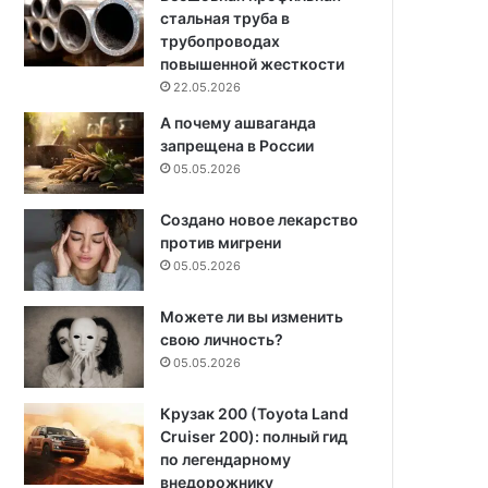
стальная труба в
трубопроводах
повышенной жесткости
22.05.2026
А почему ашваганда
запрещена в России
05.05.2026
Создано новое лекарство
против мигрени
05.05.2026
Можете ли вы изменить
свою личность?
05.05.2026
Крузак 200 (Toyota Land
Cruiser 200): полный гид
по легендарному
внедорожнику