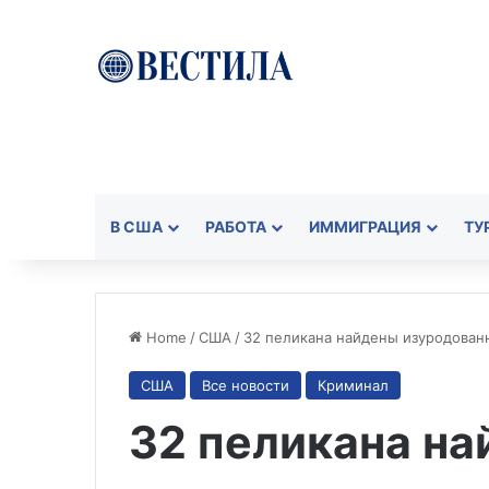
В США
РАБОТА
ИММИГРАЦИЯ
ТУ
Home
/
США
/
32 пеликана найдены изуродова
США
Все новости
Криминал
32 пеликана н