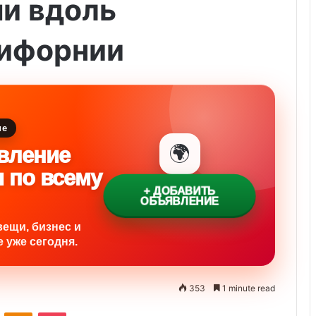
и вдоль
ифорнии
ие
🌍
вление
и по всему
+ ДОБАВИТЬ
ОБЪЯВЛЕНИЕ
вещи, бизнес и
 уже сегодня.
353
1 minute read
ontakte
Odnoklassniki
Pocket