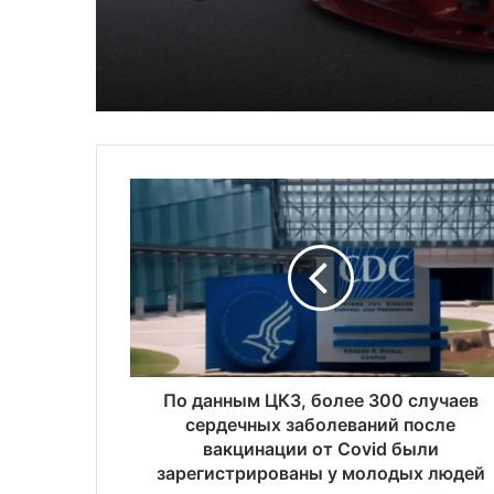
Америка имеет огр
населения в США
избыток сыра
П
о
д
а
н
н
ы
м
Ц
К
По данным ЦКЗ, более 300 случаев
З
сердечных заболеваний после
,
вакцинации от Covid были
б
зарегистрированы у молодых людей
о