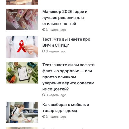
Маникюр 2026: идеи и
лучшие решения для
стильных ногтей
3 недели ago
Тест: Что вы знаете про
ВИЧ и СПИД?
3 недели ago
Тест: знаете ли вы все эти
факты о здоровье — или
просто слишком
уверенно верите советам
из соцсетей?
3 недели ago
Как выбирать мебель и
товары для дома
3 недели ago