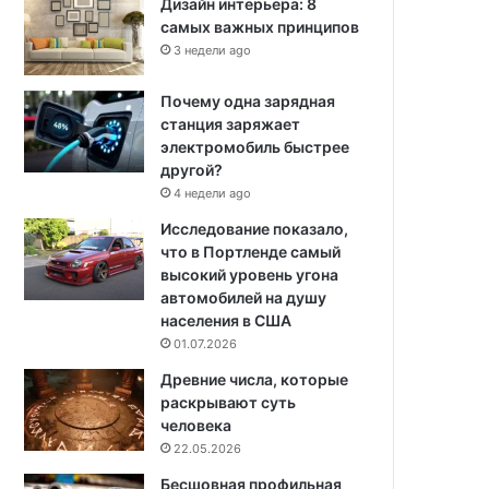
Дизайн интерьера: 8
самых важных принципов
3 недели ago
Почему одна зарядная
станция заряжает
электромобиль быстрее
другой?
4 недели ago
Исследование показало,
что в Портленде самый
высокий уровень угона
автомобилей на душу
населения в США
01.07.2026
Древние числа, которые
раскрывают суть
человека
22.05.2026
Бесшовная профильная