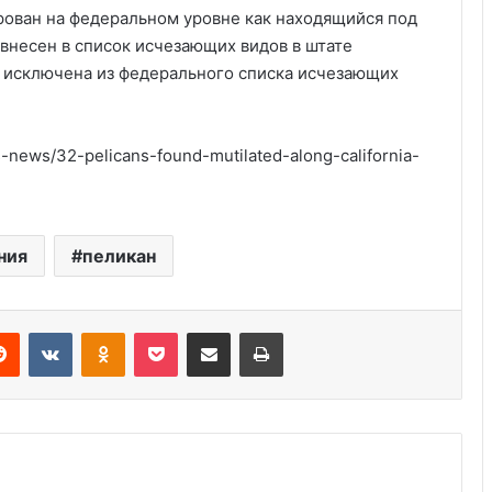
рован на федеральном уровне как находящийся под
 внесен в список исчезающих видов в штате
а исключена из федерального списка исчезающих
news/32-pelicans-found-mutilated-along-california-
Удивительные факты о Флориде
ния
пеликан
Серийные убийцы США: 5
шокирующих случаев
Reddit
VKontakte
Odnoklassniki
Pocket
Share via Email
Print
Пляжный домик в Северной
Каролине, где Билл Гейтс и его
бывшая девушка Энн Уинблад
проводили долгие выходные, теперь
доступен для сдачи в аренду для
Курсы бухгалтера в США
отдыха