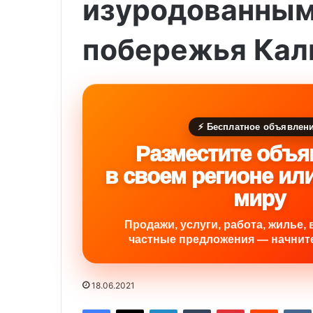
изуродованным
побережья Кал
⚡ Бесплатное объявлен
Разместите объя
в своем регионе ил
миру
Продажи, услуги, работа, жилье, 
частные предложения — начните
18.06.2021
Facebook
X
LinkedIn
Tumblr
Pinterest
Reddit
VK