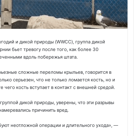
годий и дикой природы (WWCC), группа дикой
нии бьет тревогу после того, как более 30
еченными вдоль побережья штата.
рьезные сложные переломы крыльев, говорится в
лько серьезен, что не только ломается кость, но и
е чего кость вступает в контакт с внешней средой.
 группой дикой природы, уверены, что эти разрывы
намеревались причинить вред.
буют неотложной операции и длительного ухода», —