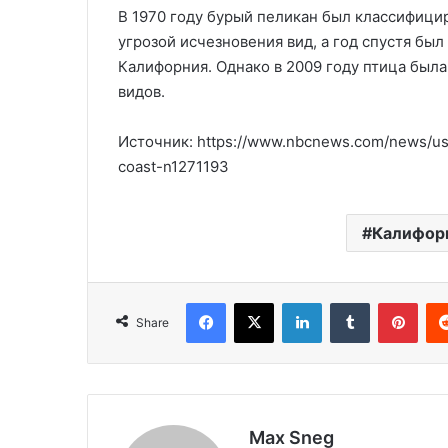
В 1970 году бурый пеликан был классифици
угрозой исчезновения вид, а год спустя был
Калифорния. Однако в 2009 году птица был
видов.
Источник: https://www.nbcnews.com/news/us-
coast-n1271193
Калифор
Facebook
X
LinkedIn
Tumblr
Pinterest
Share
Max Sneg