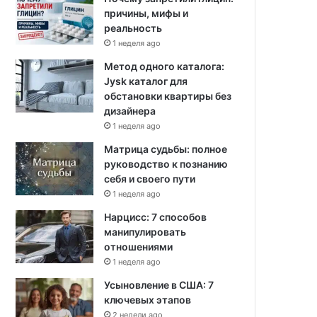
причины, мифы и
реальность
1 неделя ago
Метод одного каталога:
Jysk каталог для
обстановки квартиры без
дизайнера
1 неделя ago
Матрица судьбы: полное
руководство к познанию
себя и своего пути
1 неделя ago
Нарцисс: 7 способов
манипулировать
отношениями
1 неделя ago
Усыновление в США: 7
ключевых этапов
2 недели ago