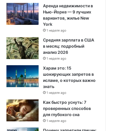
Аренда недвижимости в
Нью-Йорке — 9 лучших
вариантов, жилье New
York
1 неделя ago
Средняя зарплата в США
в месяц: подробный
анализ 2026
1 неделя ago
Харам это: 15
шокирующих запретов в
исламе, о которых важно
знать
1 неделя ago
Как быстро уснуть: 7
проверенных способов
для глубокого сна
1 неделя ago
Почему запретили глицин: