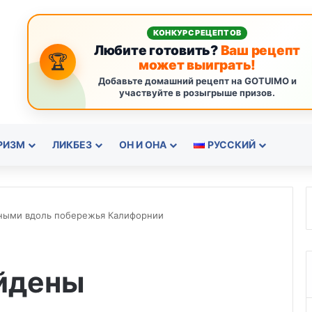
КОНКУРС РЕЦЕПТОВ
Любите готовить?
Ваш рецепт
🏆
может выиграть!
Добавьте домашний рецепт на GOTUIMO и
участвуйте в розыгрыше призов.
РИЗМ
ЛИКБЕЗ
ОН И ОНА
РУССКИЙ
нными вдоль побережья Калифорнии
айдены