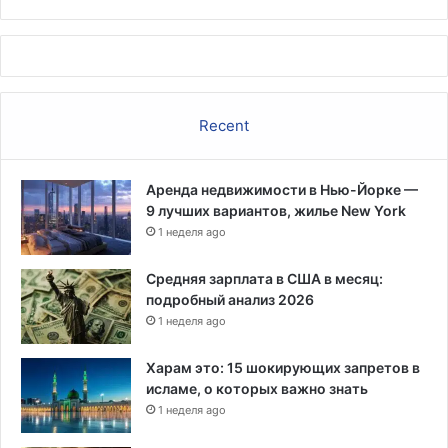
с
к
у
ю
н
а
Recent
г
р
а
Аренда недвижимости в Нью-Йорке —
д
9 лучших вариантов, жилье New York
у
1 неделя ago
Т
е
х
Средняя зарплата в США в месяц:
а
подробный анализ 2026
с
1 неделя ago
а
Харам это: 15 шокирующих запретов в
исламе, о которых важно знать
1 неделя ago