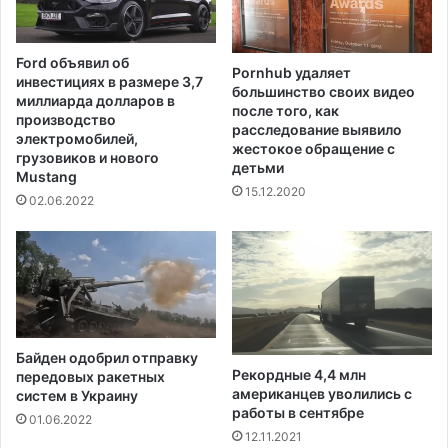
о
й
н
Ford объявил об
Pornhub удаляет
ы
инвестициях в размере 3,7
большинство своих видео
п
миллиарда долларов в
после того, как
о
производство
расследование выявило
л
электромобилей,
жестокое обращение с
у
грузовиков и нового
детьми
Mustang
ч
15.12.2020
и
02.06.2022
л
в
ы
с
ш
у
ю
Байден одобрил отправку
в
Рекордные 4,4 млн
передовых ракетных
о
американцев уволились с
систем в Украину
и
работы в сентябре
01.06.2022
н
12.11.2021