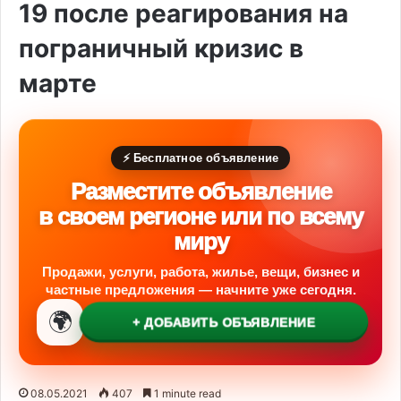
19 после реагирования на
пограничный кризис в
марте
⚡ Бесплатное объявление
Разместите объявление
в своем регионе или по всему
миру
Продажи, услуги, работа, жилье, вещи, бизнес и
частные предложения — начните уже сегодня.
🌍
+ ДОБАВИТЬ ОБЪЯВЛЕНИЕ
08.05.2021
407
1 minute read