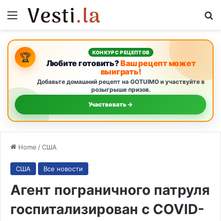
Menu
S
КОНКУРС РЕЦЕПТОВ
🏆
Любите готовить?
Ваш рецепт может
выиграть!
Добавьте домашний рецепт на GOTUIMO и участвуйте в
розыгрыше призов.
Участвовать →
Home
/
США
США
Все новости
Агент пограничного патруля
госпитализирован с COVID-