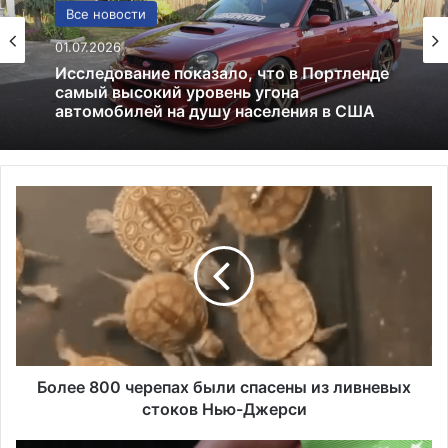
США
13.06.2025
Америка имеет огромный избыток сыра
Б
о
л
е
е
8
0
0
ч
е
Более 800 черепах были спасены из ливневых
р
стоков Нью-Джерси
е