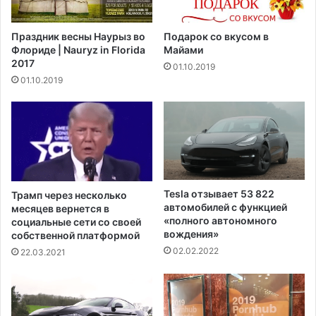
ы
и
х
й
Праздник весны Наурыз во
Подарок со вкусом в
с
г
Флориде | Nauryz in Florida
Майами
т
е
2017
01.10.2019
о
р
01.10.2019
к
о
о
й
в
П
Н
е
ь
р
ю
в
-
о
Д
й
Tesla отзывает 53 822
Трамп через несколько
ж
м
автомобилей с функцией
месяцев вернется в
е
и
«полного автономного
социальные сети со своей
р
р
вождения»
собственной платформой
с
о
02.02.2022
22.03.2021
и
в
о
й
в