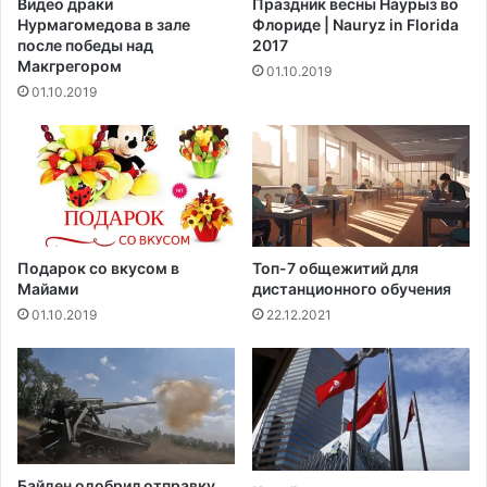
Видео драки
Праздник весны Наурыз во
а
Нурмагомедова в зале
Флориде | Nauryz in Florida
ж
после победы над
2017
д
Макгрегором‍
01.10.2019
у
01.10.2019
?
Подарок со вкусом в
Топ-7 общежитий для
Майами
дистанционного обучения
01.10.2019
22.12.2021
Байден одобрил отправку