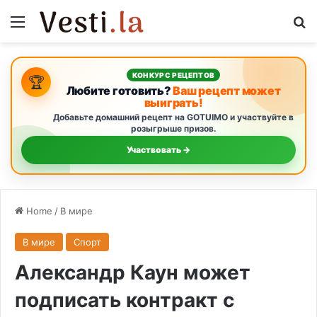
Menu
S
КОНКУРС РЕЦЕПТОВ
🏆
Любите готовить?
Ваш рецепт может
выиграть!
Добавьте домашний рецепт на GOTUIMO и участвуйте в
розыгрыше призов.
Участвовать →
Home
/
В мире
В мире
Спорт
Александр Каун может
подписать контракт с