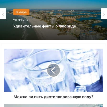
Политика
28.03.2024
В мире
26.03.2025
Что если, Трамп снова станет
президентом США?
М
Удивительные факты о Флориде
о
ж
н
о
л
и
п
и
т
Можно ли пить дистиллированную воду?
ь
д
Ч