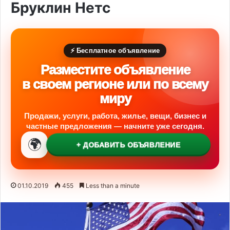
Бруклин Нетс
⚡ Бесплатное объявление
Разместите объявление
в своем регионе или по всему
миру
Продажи, услуги, работа, жилье, вещи, бизнес и
частные предложения — начните уже сегодня.
🌍
+ ДОБАВИТЬ ОБЪЯВЛЕНИЕ
01.10.2019
455
Less than a minute