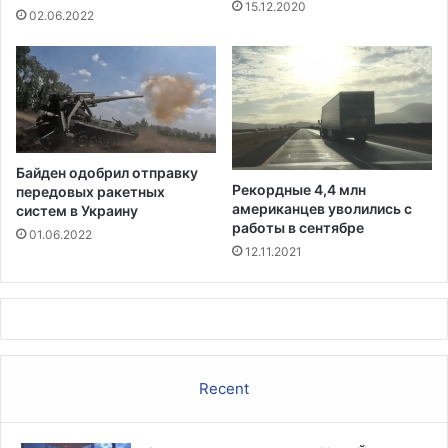
15.12.2020
р
д
02.06.2022
е
е
г
й
о
в
р
м
о
и
д
р
а
е
Байден одобрил отправку
Рекордные 4,4 млн
передовых ракетных
американцев уволились с
систем в Украину
работы в сентябре
01.06.2022
12.11.2021
Recent