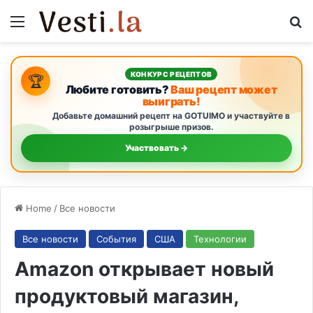
Menu
S
КОНКУРС РЕЦЕПТОВ
🏆
Любите готовить?
Ваш рецепт может
выиграть!
Добавьте домашний рецепт на GOTUIMO и участвуйте в
розыгрыше призов.
Участвовать →
Home
/
Все новости
Все новости
События
США
Технологии
Amazon открывает новый
продуктовый магазин,