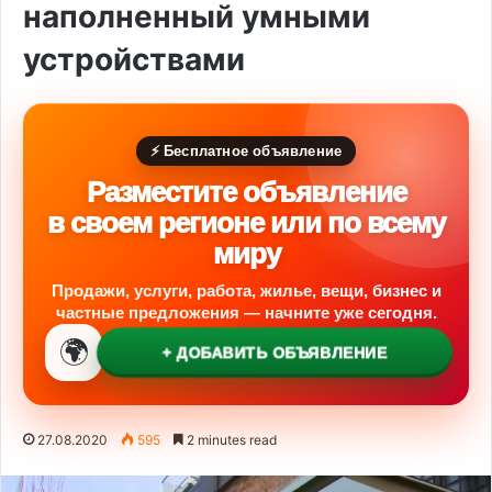
наполненный умными
устройствами
⚡ Бесплатное объявление
Разместите объявление
в своем регионе или по всему
миру
Продажи, услуги, работа, жилье, вещи, бизнес и
частные предложения — начните уже сегодня.
🌍
+ ДОБАВИТЬ ОБЪЯВЛЕНИЕ
27.08.2020
595
2 minutes read