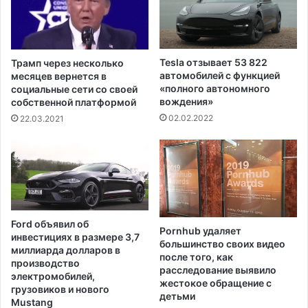
е
п
в
о
с
с
п
л
и
Tesla отзывает 53 822
Трамп через несколько
е
с
автомобилей с функцией
месяцев вернется в
б
к
«полного автономного
социальные сети со своей
е
вождения»
е
собственной платформой
с
с
02.02.2022
22.03.2021
п
а
о
м
р
ы
я
х
д
б
к
о
о
г
Ford объявил об
в
Pornhub удаляет
а
инвестициях в размере 3,7
большинство своих видео
в
т
миллиарда долларов в
после того, как
ц
ы
производство
расследование выявило
е
х
электромобилей,
жестокое обращение с
н
грузовиков и нового
л
детьми
Mustang
т
ю