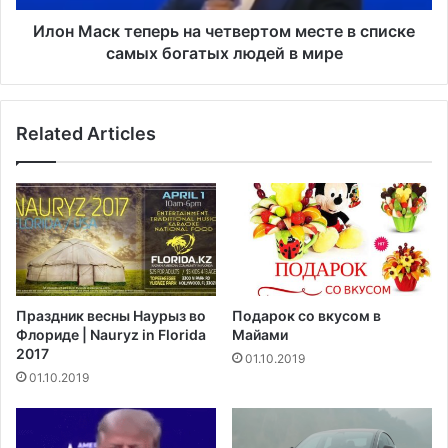
а
т
е
е
Илон Маск теперь на четвертом месте в списке
т
п
самых богатых людей в мире
Н
е
а
р
ц
ь
Related Articles
и
н
о
а
н
ч
а
е
л
т
ь
в
н
е
у
р
ю
т
Праздник весны Наурыз во
Подарок со вкусом в
г
о
Флориде | Nauryz in Florida
Майами
в
м
2017
01.10.2019
а
м
01.10.2019
р
е
д
с
и
т
ю