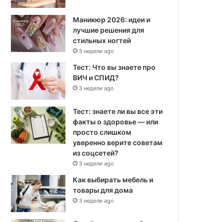
Маникюр 2026: идеи и
лучшие решения для
стильных ногтей
3 недели ago
Тест: Что вы знаете про
ВИЧ и СПИД?
3 недели ago
Тест: знаете ли вы все эти
факты о здоровье — или
просто слишком
уверенно верите советам
из соцсетей?
3 недели ago
Как выбирать мебель и
товары для дома
3 недели ago