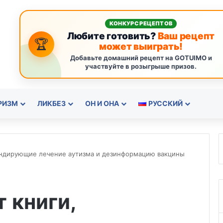
КОНКУРС РЕЦЕПТОВ
Любите готовить?
Ваш рецепт
🏆
может выиграть!
Добавьте домашний рецепт на GOTUIMO и
участвуйте в розыгрыше призов.
РИЗМ
ЛИКБЕЗ
ОН И ОНА
РУССКИЙ
андирующие лечение аутизма и дезинформацию вакцины
 книги,