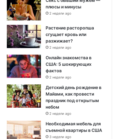
Секс с бывшим мужем —
плюсы и минусы
2 недели ago
Растение расторопша
сгущает кровь или
разжижает?
2 недели ago
Онлайн знакомства в
США: 5 шокирующих
фактов
2 недели ago
Детский день рождение в
Майами, как провести
праздник под открытым
небом
2 недели ago
Необходимая мебель для
съемной квартиры в США
3 недели ago