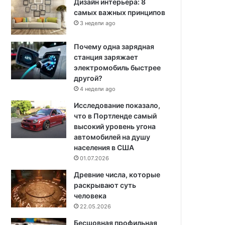
Дизайн интерьера: 8
самых важных принципов
3 недели ago
Почему одна зарядная
станция заряжает
электромобиль быстрее
другой?
4 недели ago
Исследование показало,
что в Портленде самый
высокий уровень угона
автомобилей на душу
населения в США
01.07.2026
Древние числа, которые
раскрывают суть
человека
22.05.2026
Бесшовная профильная