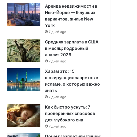
Аренда недвижимости в
Нью-Йорке — 9 лучших
вариантов, жилье New
York
7 дней ago
Средняя зарплата в США
в месяц: подробный
анализ 2026
7 дней ago
Харам это: 15
шокирующих запретов в
исламе, о которых важно
знать
7 дней ago
Как быстро уснуть: 7
проверенных способов
для глубокого сна
7 дней ago
Почему запретили глицин: