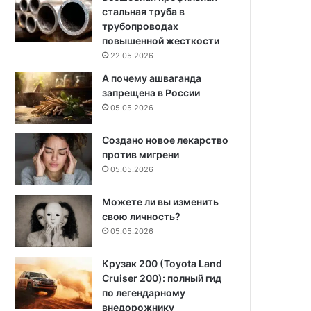
стальная труба в
трубопроводах
повышенной жесткости
22.05.2026
А почему ашваганда
запрещена в России
05.05.2026
Создано новое лекарство
против мигрени
05.05.2026
Можете ли вы изменить
свою личность?
05.05.2026
Крузак 200 (Toyota Land
Cruiser 200): полный гид
по легендарному
внедорожнику