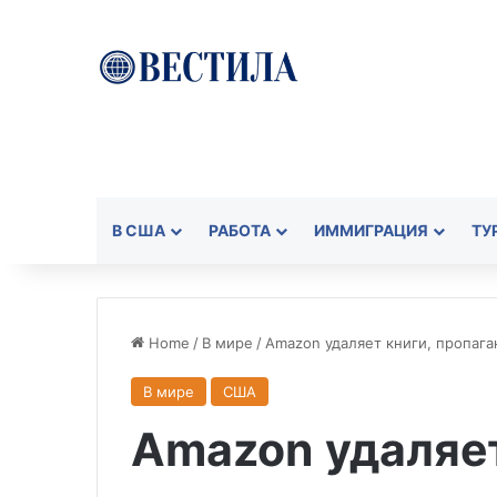
В США
РАБОТА
ИММИГРАЦИЯ
ТУ
Home
/
В мире
/
Amazon удаляет книги, пропаг
В мире
США
Amazon удаляет