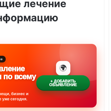
щие лечение
информацию
ие
🌍
вление
и по всему
+ ДОБАВИТЬ
ОБЪЯВЛЕНИЕ
вещи, бизнес и
 уже сегодня.