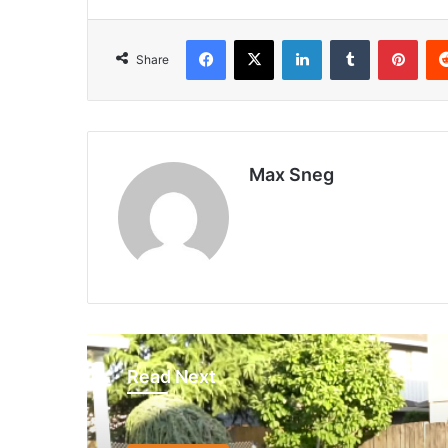
Facebook
X
LinkedIn
Tumblr
Pinterest
Share
Max Sneg
Read Next