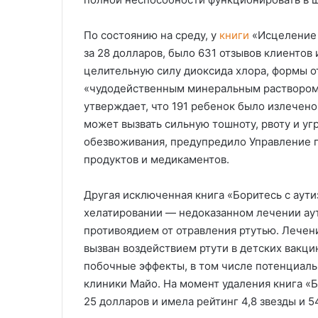
По состоянию на среду, у
книги
«Исцеление 
за 28 долларов, было 631 отзывов клиентов 
целительную силу диоксида хлора, формы 
«чудодейственным минеральным раствором».
утверждает, что 191 ребенок было излечен
может вызвать сильную тошноту, рвоту и у
обезвоживания, предупредило Управление п
продуктов и медикаментов.
Другая исключенная книга «Боритесь с аут
хелатировании — недоказанном лечении аут
противоядием от отравления ртутью. Лечени
вызван воздействием ртути в детских вакци
побочные эффекты, в том числе потенциал
клиники Майо. На момент удаления книга «Б
25 долларов и имела рейтинг 4,8 звезды и 5