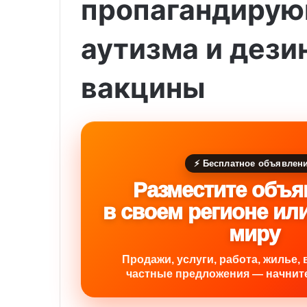
пропагандирую
аутизма и дез
вакцины
⚡ Бесплатное объявлен
Разместите объя
в своем регионе ил
миру
Продажи, услуги, работа, жилье, 
частные предложения — начните