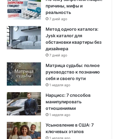
причины, мифы и
реальность
7 дней ago
Метод одного каталога:
Jysk каталог для
обстановки квартиры без
дизайнера
7 дней ago
Матрица судьбы: полное
руководство к познанию
себя и своего пути
1 неделя ago
Нарцисс: 7 способов
манипулировать
отношениями
1 неделя ago
Усыновление в США: 7
ключевых этапов
1 неделя ago