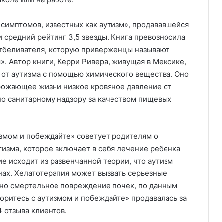
симптомов, известных как аутизм», продававшейся
и средний рейтинг 3,5 звезды. Книга превозносила
отбеливателя, которую приверженцы называют
 Автор книги, Керри Ривера, живущая в Мексике,
о от аутизма с помощью химического вещества. Оно
грожающее жизни низкое кровяное давление от
о санитарному надзору за качеством пищевых
измом и побеждайте» советует родителям о
изма, которое включает в себя лечение ребенка
е исходит из развенчанной теории, что аутизм
нах. Хелатотерапия может вызвать серьезные
ьно смертельное повреждение почек, по данным
оритесь с аутизмом и побеждайте» продавалась за
4 отзыва клиентов.