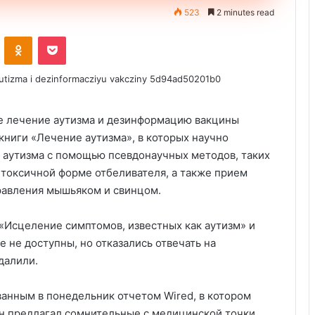
523
2 minutes read
ontakte
Odnoklassniki
Pocket
книги «Лечение аутизма», в которых научно
т аутизма с помощью псевдонаучных методов, таких
 токсичной форме отбеливателя, а также прием
равления мышьяком и свинцом.
 «Исцеление симптомов, известных как аутизм» и
 не доступны, но отказались отвечать на
далили.
анным в понедельник отчетом Wired, в котором
 он предлагал сомнительные с медицинской точки