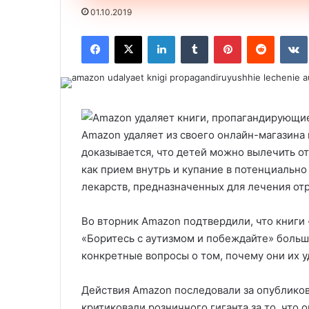
01.10.2019
Facebook
X
LinkedIn
Tumblr
Pinterest
Reddit
VK
Amazon удаляет из своего онлайн-магазина 
доказывается, что детей можно вылечить о
как прием внутрь и купание в потенциально
лекарств, предназначенных для лечения от
Во вторник Amazon подтвердили, что книги
«Боритесь с аутизмом и побеждайте» больше
конкретные вопросы о том, почему они их у
Действия Amazon последовали за опубликов
критиковали розничного гиганта за то, что