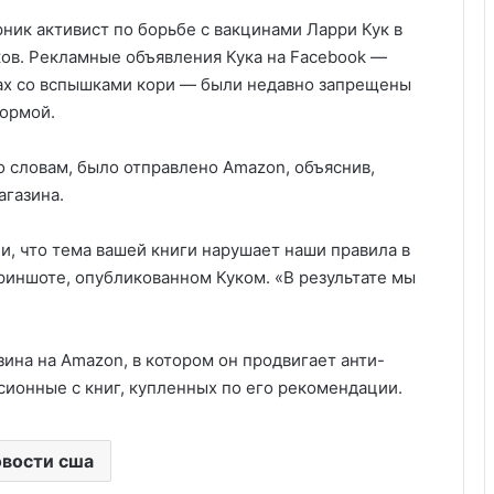
рник активист по борьбе с вакцинами Ларри Кук в
в. Рекламные объявления Кука на Facebook —
ах со вспышками кори — были недавно запрещены
формой.
о словам, было отправлено Amazon, объяснив,
агазина.
, что тема вашей книги нарушает наши правила в
риншоте, опубликованном Куком. «В результате мы
зина на Amazon, в котором он продвигает анти-
сионные с книг, купленных по его рекомендации.
Удивительные факты о Флориде
вости сша
Пляжный домик в Северной