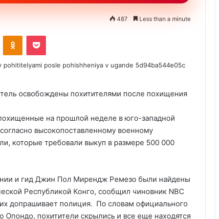
487
Less than a minute
ontakte
Odnoklassniki
Pocket
, похищенные на прошлой неделе в юго-западной
, согласно высокопоставленному военному
ли, которые требовали выкуп в размере 500 000
нии и гид Джин Пол Мирендж Ремезо были найдены
ческой Республикой Конго, сообщил чиновник NBC
 их допрашивает полиция. По словам официального
о Опондо, похитители скрылись и все еще находятся