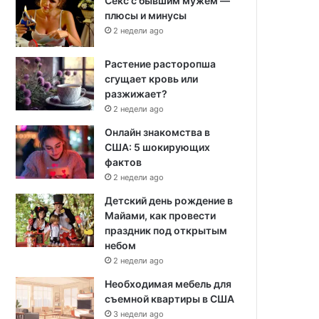
Секс с бывшим мужем —
плюсы и минусы
2 недели ago
Растение расторопша
сгущает кровь или
разжижает?
2 недели ago
Онлайн знакомства в
США: 5 шокирующих
фактов
2 недели ago
Детский день рождение в
Майами, как провести
праздник под открытым
небом
2 недели ago
Необходимая мебель для
съемной квартиры в США
3 недели ago