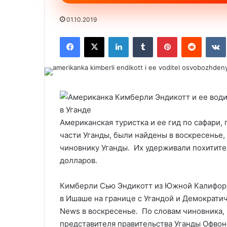
01.10.2019
Facebook
X
LinkedIn
Tumblr
Pinterest
Reddit
VK
Американская туристка и ее гид по сафари
части Уганды, были найдены в воскресенье
чиновнику Уганды. Их удерживали похитите
долларов.
Кимберли Сью Эндикотт из Южной Калифор
в Ишаше на границе с Угандой и Демократи
News в воскресенье. По словам чиновника,
представителя правительства Уганды Офвон