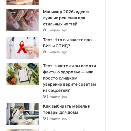
Маникюр 2026: идеи и
лучшие решения для
стильных ногтей
3 недели ago
Тест: Что вы знаете про
ВИЧ и СПИД?
3 недели ago
Тест: знаете ли вы все эти
факты о здоровье — или
просто слишком
уверенно верите советам
из соцсетей?
3 недели ago
Как выбирать мебель и
товары для дома
3 недели ago