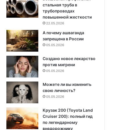
стальная труба в
трубопроводах
повышенной жесткости
22.05.2026
А почему ашваганда
запрещена в России
05.05.2026
Создано новое лекарство
против мигрени
05.05.2026
Можете ли вы изменить
свою личность?
05.05.2026
Крузак 200 (Toyota Land
Cruiser 200): полный гид
по легендарному
внедорожнику