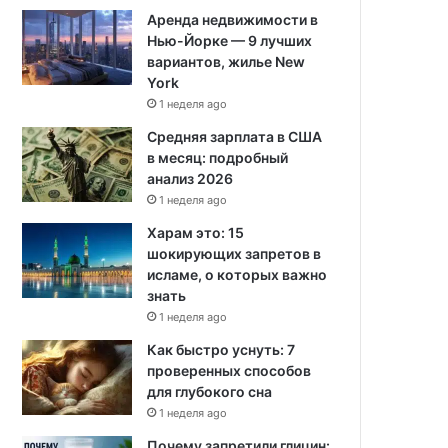
Аренда недвижимости в
Нью-Йорке — 9 лучших
вариантов, жилье New
York
1 неделя ago
Средняя зарплата в США
в месяц: подробный
анализ 2026
1 неделя ago
Харам это: 15
шокирующих запретов в
исламе, о которых важно
знать
1 неделя ago
Как быстро уснуть: 7
проверенных способов
для глубокого сна
1 неделя ago
Почему запретили глицин: