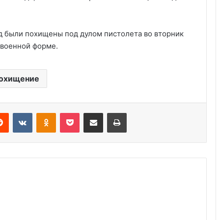
ид были похищены под дулом пистолета во вторник
военной форме.
Трудовое право для иммигрантов в
США: 10 ключевых моментов
охищение
Права при задержании
иммиграционной службой ICE: 6
Reddit
VKontakte
Odnoklassniki
Pocket
Share via Email
Print
важных шагов защиты
3 права иммигрантов при
взаимодействии с
правоохранительными органами
Министерство финансов ввело
санкции против российских
компаний