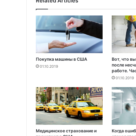
Related Articles
о
л
ж
а
е
т
с
б
и
Покупка машины в США
Вот, что в
в
после несч
а
01.10.2019
работе. Час
т
01.10.2019
ь
т
е
м
п
е
р
а
т
Медицинское страхование и
Когда ошиб