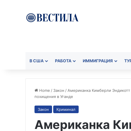
В США
РАБОТА
ИММИГРАЦИЯ
ТУ
Home
/
Закон
/
Американка Кимберли Эндикотт 
похищения в Уганде
Закон
Криминал
Американка Ки