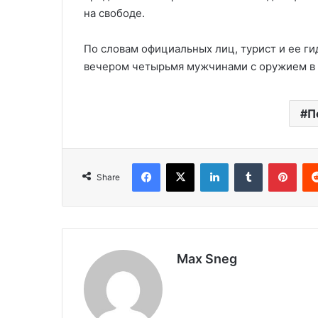
на свободе.
По словам официальных лиц, турист и ее г
вечером четырьмя мужчинами с оружием в 
П
Facebook
X
LinkedIn
Tumblr
Pinterest
Share
Max Sneg