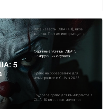
Услуги по семейному праву
Флорида. Адвокат Евгения
Бурганова
Виза невесты США (К-1), виза
жениха. Полная информация и
советы иммиграционного адвоката
Серийные убийцы США: 5
шокирующих случаев
ША: 5
в
Право на образование для
иммигрантов в США в 2025
Трудовое право для иммигрантов в
США: 10 ключевых моментов