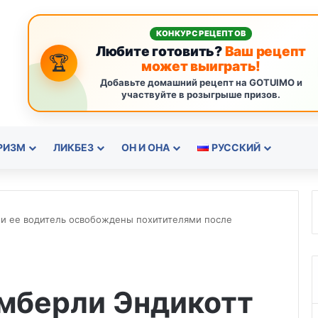
КОНКУРС РЕЦЕПТОВ
Любите готовить?
Ваш рецепт
🏆
может выиграть!
Добавьте домашний рецепт на GOTUIMO и
участвуйте в розыгрыше призов.
РИЗМ
ЛИКБЕЗ
ОН И ОНА
РУССКИЙ
и ее водитель освобождены похитителями после
мберли Эндикотт