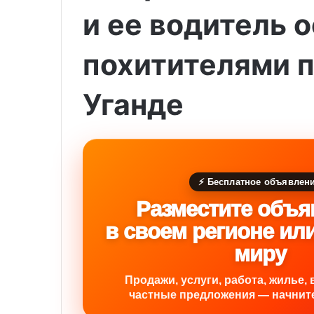
и ее водитель
похитителями 
Уганде
⚡ Бесплатное объявлен
Разместите объя
в своем регионе ил
миру
Продажи, услуги, работа, жилье, 
частные предложения — начните