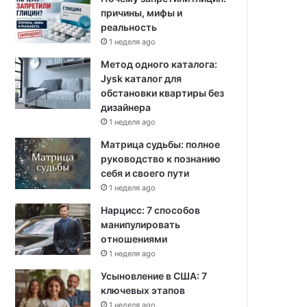
причины, мифы и
реальность
1 неделя ago
Метод одного каталога:
Jysk каталог для
обстановки квартиры без
дизайнера
1 неделя ago
Матрица судьбы: полное
руководство к познанию
себя и своего пути
1 неделя ago
Нарцисс: 7 способов
манипулировать
отношениями
1 неделя ago
Усыновление в США: 7
ключевых этапов
1 неделя ago