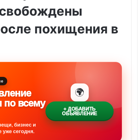
 освобождены
после похищения в
ие
🌍
вление
и по всему
+ ДОБАВИТЬ
ОБЪЯВЛЕНИЕ
вещи, бизнес и
 уже сегодня.