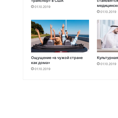
у
транспорт в США
становятся
медицинск
р
01.10.2019
у
01.10.2019
ю
а
н
я
Ощущение «в чужой стране
Культурная
как дома»
01.10.2019
01.10.2019