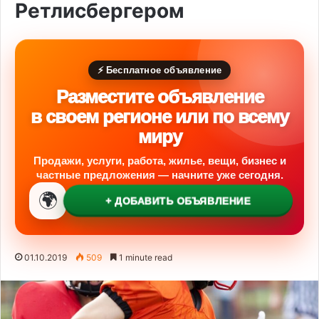
Ретлисбергером
⚡ Бесплатное объявление
Разместите объявление
в своем регионе или по всему
миру
Продажи, услуги, работа, жилье, вещи, бизнес и
частные предложения — начните уже сегодня.
🌍
+ ДОБАВИТЬ ОБЪЯВЛЕНИЕ
01.10.2019
509
1 minute read