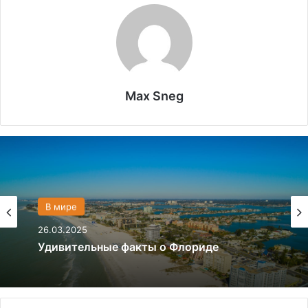
Max Sneg
Политика
28.03.2024
В мире
Что если, Трамп снова станет
26.03.2025
президентом США?