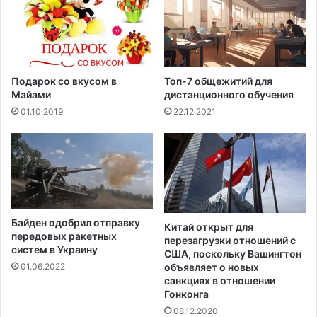
у
е
р
р
с
е
а
д
S
н
l
о
Подарок со вкусом в
Топ-7 общежитий для
a
й
Майами
дистанционного обучения
m
п
01.10.2019
22.12.2021
D
о
u
б
n
е
k
д
в
о
2
й
0
н
Байден одобрил отправку
1
а
Китай открыт для
передовых ракетных
9
перезагрузки отношений с
ч
систем в Украину
США, поскольку Вашингтон
г
е
объявляет о новых
01.06.2022
о
м
санкциях в отношении
д
п
Гонконга
у
и
08.12.2020
о