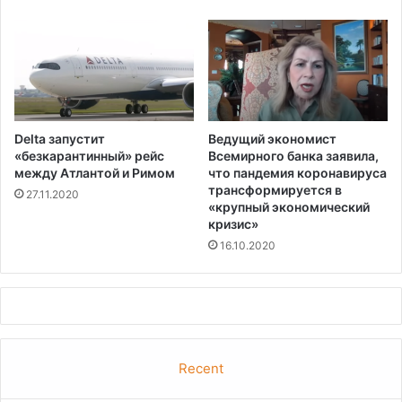
н
а
т
е
м
и
р
Delta запустит
Ведущий экономист
а
«безкарантинный» рейс
Всемирного банка заявила,
п
между Атлантой и Римом
что пандемия коронавируса
о
трансформируется в
27.11.2020
с
«крупный экономический
л
кризис»
а
16.10.2020
л
о
м
у
Recent