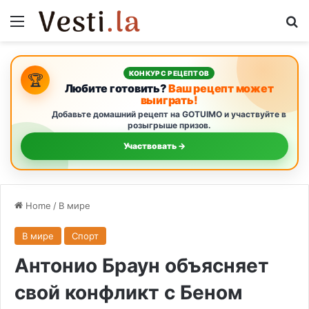
Menu
S
КОНКУРС РЕЦЕПТОВ
🏆
Любите готовить?
Ваш рецепт может
выиграть!
Добавьте домашний рецепт на GOTUIMO и участвуйте в
розыгрыше призов.
Участвовать →
Home
/
В мире
В мире
Спорт
Антонио Браун объясняет
свой конфликт с Беном