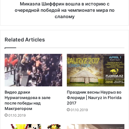
н
ф
Микаэла Шиффрин вошла в историю с
а
ф
очередной победой на чемпионате мира по
н
р
слалому
о
и
ч
н
ь
в
,
Related Articles
о
п
ш
о
л
б
а
е
в
д
и
и
с
т
т
е
о
Видео драки
Праздник весны Наурыз во
л
р
Нурмагомедова в зале
Флориде | Nauryz in Florida
ь
и
после победы над
2017
к
ю
Макгрегором‍
01.10.2019
о
с
01.10.2019
н
о
к
ч