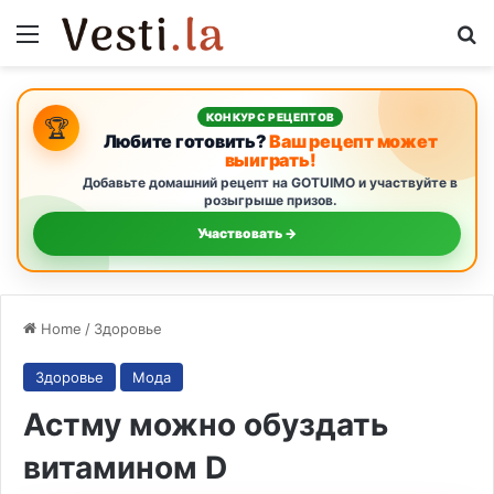
Menu
S
КОНКУРС РЕЦЕПТОВ
🏆
Любите готовить?
Ваш рецепт может
выиграть!
Добавьте домашний рецепт на GOTUIMO и участвуйте в
розыгрыше призов.
Участвовать →
Home
/
Здоровье
Здоровье
Мода
Астму можно обуздать
витамином D