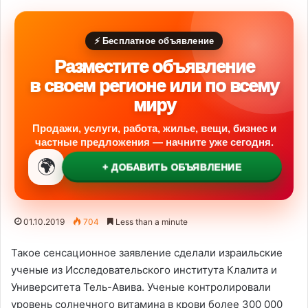
⚡ Бесплатное объявление
Разместите объявление
в своем регионе или по всему
миру
Продажи, услуги, работа, жилье, вещи, бизнес и
частные предложения — начните уже сегодня.
🌍
+ ДОБАВИТЬ ОБЪЯВЛЕНИЕ
01.10.2019
704
Less than a minute
Такое сенсационное заявление сделали израильские
ученые из Исследовательского института Клалита и
Университета Тель-Авива. Ученые контролировали
уровень солнечного витамина в крови более 300 000