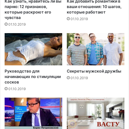
Как узнать, нравитесь ли вы
Как добавить романтики в
о
парню: 12 признаков,
ваши отношения: 10 шагов,
?
которые раскроют его
которые работают
чувства
01.10.2019
01.10.2019
Руководство для
Секреты мужской дружбы
начинающих по стимуляции
01.10.2019
сосков
01.10.2019