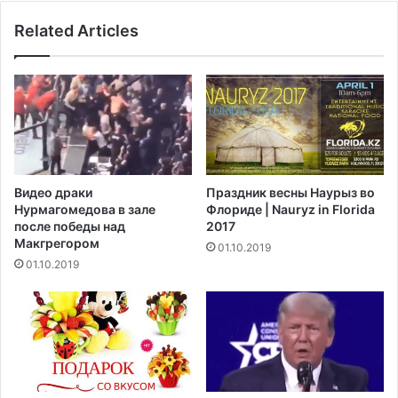
р
а
е
Related Articles
й
м
д
я
е
п
н
а
а
н
в
д
е
е
р
м
н
Видео драки
Праздник весны Наурыз во
и
е
Нурмагомедова в зале
Флориде | Nauryz in Florida
и
т
после победы над
2017
р
2
Макгрегором‍
01.10.2019
е
м
01.10.2019
з
и
к
л
о
л
в
и
о
а
з
р
р
д