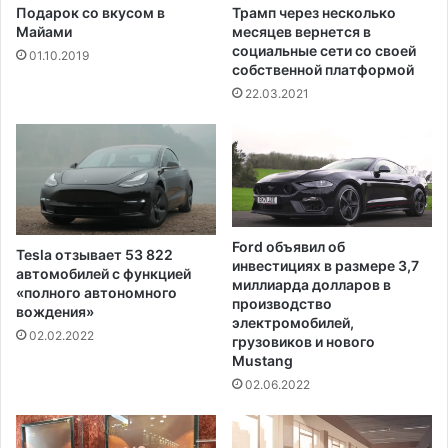
о
а
Подарок со вкусом в
Трамп через несколько
с
д
Майами
месяцев вернется в
л
о
социальные сети со своей
01.10.2019
и
собственной платформой
л
п
л
22.03.2021
о
а
п
р
ы
о
т
в
к
н
и
а
с
в
Ford объявил об
Tesla отзывает 53 822
а
о
инвестициях в размере 3,7
автомобилей с функцией
м
е
миллиарда долларов в
«полного автономного
о
н
производство
вождения»
у
н
электромобилей,
02.02.2022
б
грузовиков и нового
ы
Mustang
и
е
й
п
02.06.2022
с
р
т
о
в
е