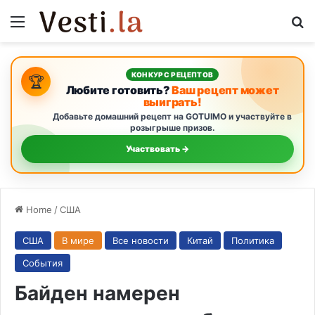
Menu
S
КОНКУРС РЕЦЕПТОВ
🏆
Любите готовить?
Ваш рецепт может
выиграть!
Добавьте домашний рецепт на GOTUIMO и участвуйте в
розыгрыше призов.
Участвовать →
Home
/
США
США
В мире
Все новости
Китай
Политика
События
Байден намерен