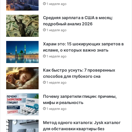
н
1 неделя ago
ы
н
Средняя зарплата в США в месяц:
а
подробный анализ 2026
с
1 неделя ago
т
р
Харам это: 15 шокирующих запретов в
о
исламе, о которых важно знать
и
1 неделя ago
т
е
Как быстро уснуть: 7 проверенных
л
способов для глубокого сна
ь
1 неделя ago
с
т
Почему запретили глицин: причины,
в
мифы и реальность
о
п
1 неделя ago
о
г
Метод одного каталога: Jysk каталог
р
для обстановки квартиры без