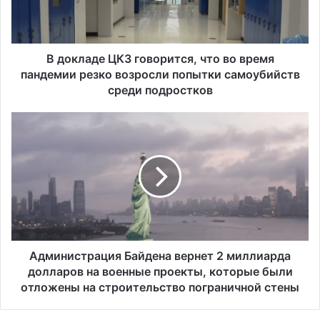
д
е
Ц
К
В докладе ЦКЗ говорится, что во время
З
пандемии резко возросли попытки самоубийств
г
среди подростков
о
в
А
о
д
р
м
и
и
т
н
с
и
я
с
,
т
ч
р
т
а
Администрация Байдена вернет 2 миллиарда
о
ц
долларов на военные проекты, которые были
в
и
отложены на строительство пограничной стены
о
я
в
Б