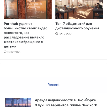
с
к
р
т
е
ы
д
,
Pornhub удаляет
Топ-7 общежитий для
и
к
большинство своих видео
дистанционного обучения
п
о
после того, как
22.12.2021
о
т
расследование выявило
д
о
жестокое обращение с
р
р
детьми
о
ы
15.12.2020
с
е
т
б
к
ы
о
л
в
и
о
Recent
т
л
о
Аренда недвижимости в Нью-Йорке —
ж
9 лучших вариантов, жилье New York
е