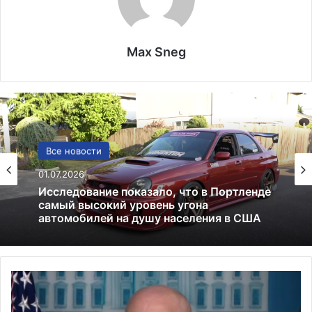
Max Sneg
США
Все новости
13.06.2025
01.07.2026
Америка имеет огромный избыток сыра
А
Исследование показало, что в Портленде
д
самый высокий уровень угона
м