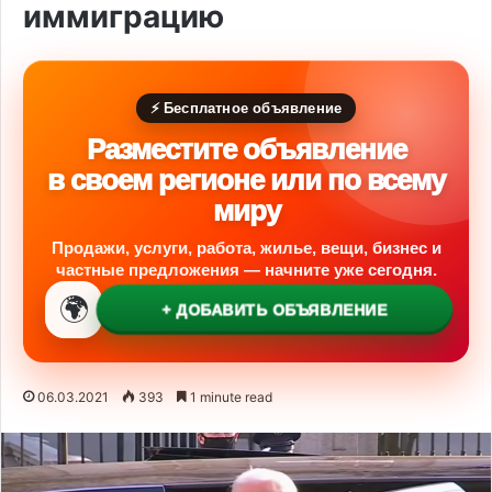
иммиграцию
⚡ Бесплатное объявление
Разместите объявление
в своем регионе или по всему
миру
Продажи, услуги, работа, жилье, вещи, бизнес и
частные предложения — начните уже сегодня.
🌍
+ ДОБАВИТЬ ОБЪЯВЛЕНИЕ
06.03.2021
393
1 minute read