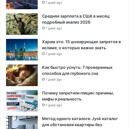
о
7 дней ago
н
е
Средняя зарплата в США в месяц:
н
подробный анализ 2026
а
7 дней ago
ф
о
Харам это: 15 шокирующих запретов в
н
исламе, о которых важно знать
е
7 дней ago
н
а
Как быстро уснуть: 7 проверенных
п
способов для глубокого сна
л
7 дней ago
ы
в
Почему запретили глицин: причины,
а
мифы и реальность
м
и
7 дней ago
г
р
Метод одного каталога: Jysk каталог
а
для обстановки квартиры без
н