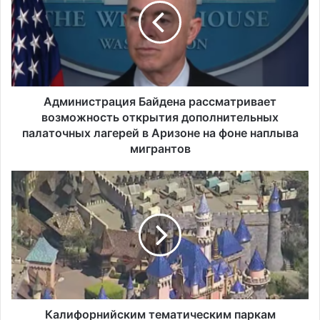
автомобилей на душу населения в США
и
н
и
с
т
р
а
Администрация Байдена рассматривает
ц
возможность открытия дополнительных
и
палаточных лагерей в Аризоне на фоне наплыва
я
мигрантов
Б
а
К
й
а
д
л
е
и
н
ф
а
о
р
р
а
н
с
и
с
й
Калифорнийским тематическим паркам