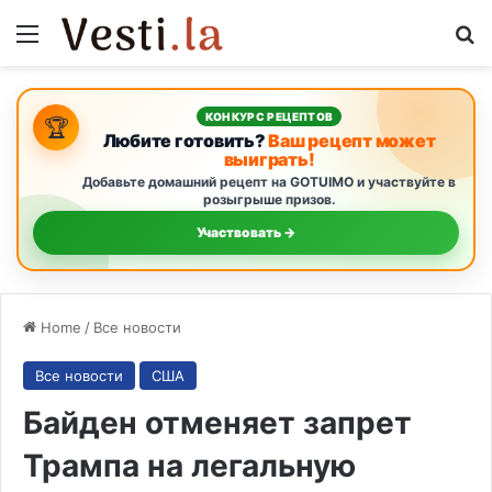
Menu
S
КОНКУРС РЕЦЕПТОВ
🏆
Любите готовить?
Ваш рецепт может
выиграть!
Добавьте домашний рецепт на GOTUIMO и участвуйте в
розыгрыше призов.
Участвовать →
Home
/
Все новости
Все новости
США
Байден отменяет запрет
Трампа на легальную