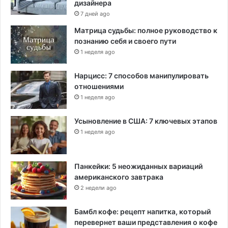
дизайнера
т
7 дней ago
о
Матрица судьбы: полное руководство к
в
познанию себя и своего пути
1 неделя ago
Нарцисс: 7 способов манипулировать
отношениями
1 неделя ago
Усыновление в США: 7 ключевых этапов
1 неделя ago
Панкейки: 5 неожиданных вариаций
американского завтрака
2 недели ago
Бамбл кофе: рецепт напитка, который
перевернет ваши представления о кофе