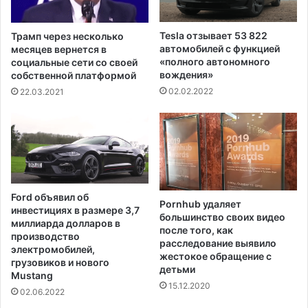
м
к
р
р
а
Tesla отзывает 53 822
Трамп через несколько
ы
з
автомобилей с функцией
месяцев вернется в
т
р
«полного автономного
социальные сети со своей
и
вождения»
е
собственной платформой
я
ш
02.02.2022
22.03.2021
д
а
о
т
п
в
о
н
л
о
н
в
и
ь
Ford объявил об
т
Pornhub удаляет
о
инвестициях в размере 3,7
е
большинство своих видео
т
миллиарда долларов в
после того, как
л
к
производство
расследование выявило
ь
р
электромобилей,
жестокое обращение с
н
грузовиков и нового
ы
детьми
ы
Mustang
т
15.12.2020
х
ь
02.06.2022
п
с