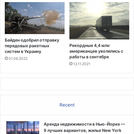
а
я
л
у
а
ж
т
е
о
с
ч
1
Байден одобрил отправку
н
а
Рекордные 4,4 млн
передовых ракетных
ы
п
американцев уволились с
систем в Украину
х
р
работы в сентябре
01.06.2022
л
е
12.11.2021
а
л
г
я
е
р
е
й
Recent
в
А
р
и
Аренда недвижимости в Нью-Йорке —
з
9 лучших вариантов, жилье New York