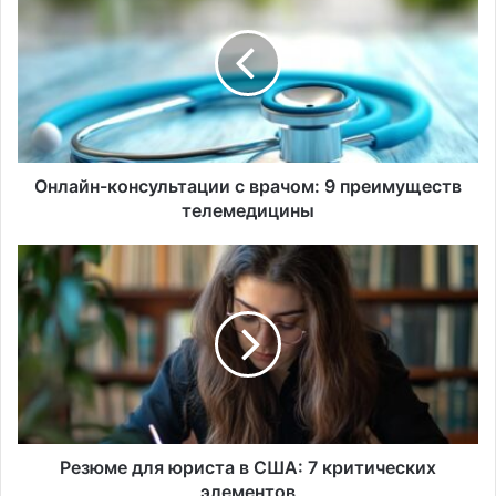
с
врачом:
9
преимуществ
телемедицины
Онлайн-консультации с врачом: 9 преимуществ
телемедицины
Резюме
для
юриста
в
США:
7
критических
элементов
Резюме для юриста в США: 7 критических
элементов