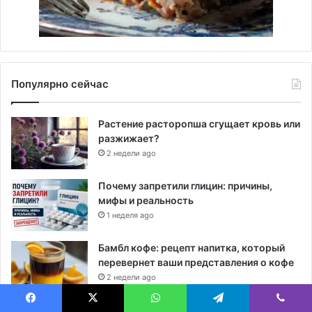
Популярно сейчас
Растение расторопша сгущает кровь или
разжижает?
2 недели ago
Почему запретили глицин: причины,
мифы и реальность
1 неделя ago
Бамбл кофе: рецепт напитка, который
перевернет ваши представления о кофе
2 недели ago
Ашваганда: 7 мощных свойств для
Facebook
X
WhatsApp
Telegram
Viber