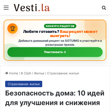
Menu
Se
КОНКУРС РЕЦЕПТОВ
🏆
Любите готовить?
Ваш рецепт может
выиграть!
Добавьте домашний рецепт на GOTUIMO и участвуйте в
розыгрыше призов.
Участвовать →
Home
/
В США
/
Жилье
/
Страхование жилья
Страхование жилья
Безопасность дома: 10 идей
для улучшения и снижения