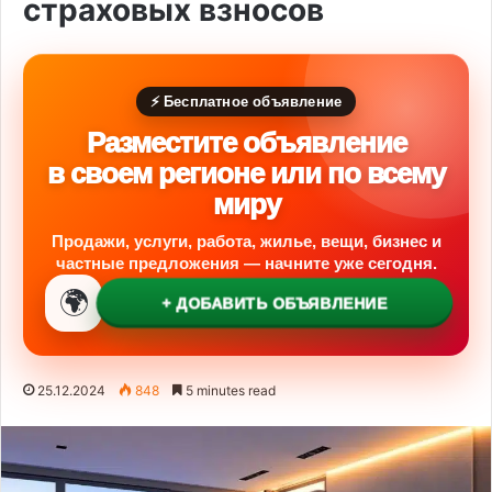
страховых взносов
⚡ Бесплатное объявление
Разместите объявление
в своем регионе или по всему
миру
Продажи, услуги, работа, жилье, вещи, бизнес и
частные предложения — начните уже сегодня.
🌍
+ ДОБАВИТЬ ОБЪЯВЛЕНИЕ
25.12.2024
848
5 minutes read