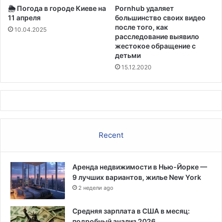
🌦️ Погода в городе Киеве на
Pornhub удаляет
с
о
11 апреля
большинство своих видео
т
м
после того, как
р
10.04.2025
е
расследование выявило
а
р
жестокое обращение с
ц
е
детьми
и
р
15.12.2020
е
о
й
с
К
т
у
а
о
ч
м
и
о
Recent
с
л
а
с
Аренда недвижимости в Нью-Йорке —
л
9 лучших вариантов, жилье New York
у
2 недели ago
ч
а
Средняя зарплата в США в месяц:
е
подробный анализ 2026