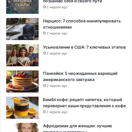
познанию себя и своего пути
у
2 недели ago
с
о
м
Нарцисс: 7 способов манипулировать
отношениями
2 недели ago
Усыновление в США: 7 ключевых этапов
2 недели ago
Панкейки: 5 неожиданных вариаций
американского завтрака
2 недели ago
Бамбл кофе: рецепт напитка, который
перевернет ваши представления о кофе
2 недели ago
Афродизиак для женщин: лучшие
природные патогены