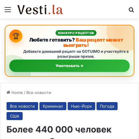
Menu
S
КОНКУРС РЕЦЕПТОВ
🏆
Любите готовить?
Ваш рецепт может
выиграть!
Добавьте домашний рецепт на GOTUIMO и участвуйте в
розыгрыше призов.
Участвовать →
Home
/
Все новости
Все новости
Криминал
Нью-Йорк
Погода
США
Более 440 000 человек