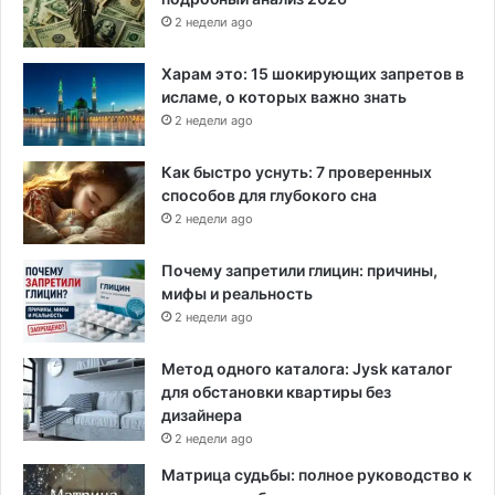
в
2 недели ago
з
а
Харам это: 15 шокирующих запретов в
б
исламе, о которых важно знать
о
2 недели ago
л
е
Как быстро уснуть: 7 проверенных
в
способов для глубокого сна
а
2 недели ago
н
и
я
Почему запретили глицин: причины,
к
мифы и реальность
о
2 недели ago
р
о
Метод одного каталога: Jysk каталог
н
для обстановки квартиры без
а
дизайнера
в
2 недели ago
и
Матрица судьбы: полное руководство к
р