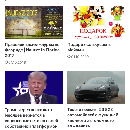
д
о
о
в
м
ы
а
е
х
о
п
г
р
р
Праздник весны Наурыз во
Подарок со вкусом в
е
а
Флориде | Nauryz in Florida
Майами
с
н
2017
01.10.2019
т
и
01.10.2019
а
ч
р
е
е
н
л
и
ы
я
х
н
Н
а
ь
з
Tesla отзывает 53 822
Трамп через несколько
ю
а
автомобилей с функцией
месяцев вернется в
-
к
«полного автономного
социальные сети со своей
Й
р
вождения»
собственной платформой