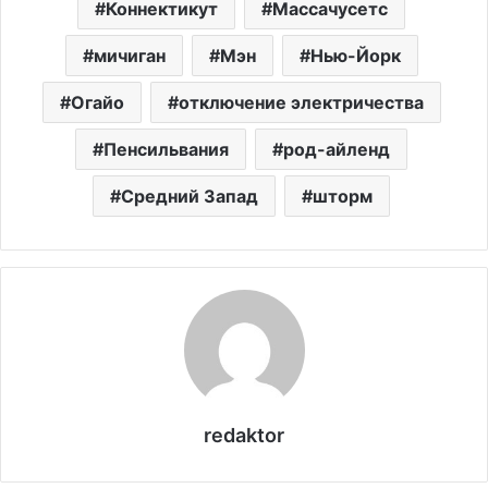
Коннектикут
Массачусетс
мичиган
Мэн
Нью-Йорк
Огайо
отключение электричества
Пенсильвания
род-айленд
Средний Запад
шторм
redaktor