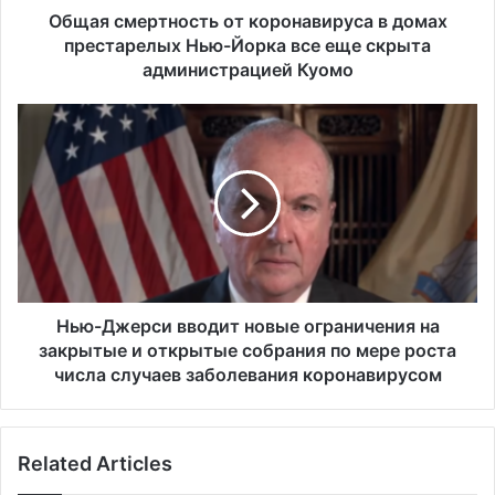
т
Общая смертность от коронавируса в домах
н
престарелых Нью-Йорка все еще скрыта
о
администрацией Куомо
с
т
Н
ь
ь
о
ю
т
-
к
Д
о
ж
р
е
о
р
н
с
а
и
Нью-Джерси вводит новые ограничения на
в
в
закрытые и открытые собрания по мере роста
и
в
числа случаев заболевания коронавирусом
р
о
у
д
с
и
а
Related Articles
т
в
н