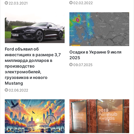
о
ы
02.02.2022
22.03.2021
р
т
к
ы
а
е
в
и
с
о
е
т
е
к
Ford объявил об
щ
Осадки в Украине 9 июля
р
инвестициях в размере 3,7
е
2025
ы
миллиарда долларов в
с
т
09.07.2025
производство
к
ы
электромобилей,
р
е
грузовиков и нового
ы
Mustang
с
т
о
02.06.2022
а
б
а
р
д
а
м
н
и
и
н
я
и
п