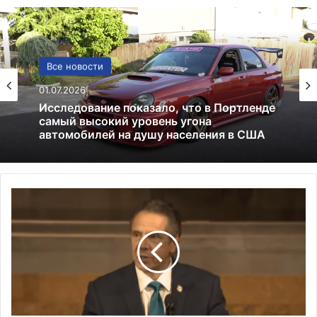
Погода
Все новости
12.12.2025
01.07.2026
Погода в Киеве: прогноз, климат и
особенности зимней столицы
О
Исследование показало, что в Портленде
самый высокий уровень угона
б
автомобилей на душу населения в США
щ
а
я
с
м
е
р