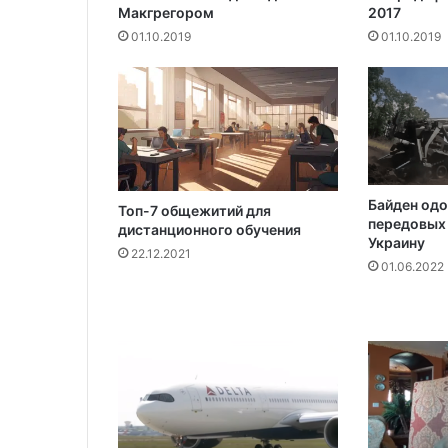
Макгрегором‍
2017
?
01.10.2019
01.10.2019
Байден одо
Топ-7 общежитий для
передовых 
дистанционного обучения
Украину
22.12.2021
01.06.2022