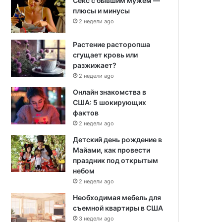
Секс с бывшим мужем —
плюсы и минусы
2 недели ago
Растение расторопша
сгущает кровь или
разжижает?
2 недели ago
Онлайн знакомства в
США: 5 шокирующих
фактов
2 недели ago
Детский день рождение в
Майами, как провести
праздник под открытым
небом
2 недели ago
Необходимая мебель для
съемной квартиры в США
3 недели ago