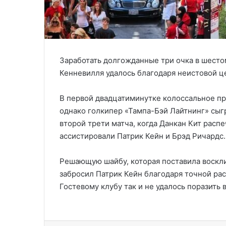
Заработать долгожданные три очка в шесто
Кенневилля удалось благодаря неистовой 
В первой двадцатиминутке колоссальное пр
однако голкипер «Тампа-Бэй Лайтнинг» сыгр
второй трети матча, когда Данкан Кит расп
ассистировали Патрик Кейн и Брэд Ричардс.
Решающую шайбу, которая поставила воскли
забросил Патрик Кейн благодаря точной рас
Гостевому клубу так и не удалось поразить