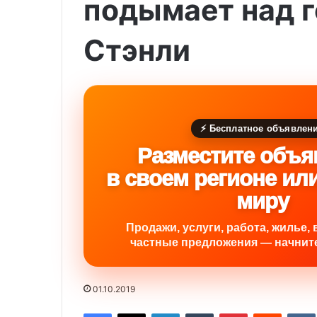
подымает над г
Стэнли
⚡ Бесплатное объявлен
Разместите объя
в своем регионе ил
миру
Продажи, услуги, работа, жилье, 
частные предложения — начните
01.10.2019
Facebook
X
LinkedIn
Tumblr
Pinterest
Reddit
VK