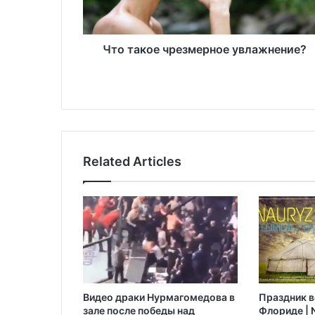
о
е
ч
р
Что такое чрезмерное увлажнение?
е
з
м
е
р
н
о
Related Articles
е
у
в
л
а
ж
н
е
н
Видео драки Нурмагомедова в
Праздник в
и
зале после победы над
Флориде | N
е