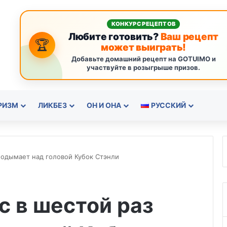
КОНКУРС РЕЦЕПТОВ
Любите готовить?
Ваш рецепт
🏆
может выиграть!
Добавьте домашний рецепт на GOTUIMO и
участвуйте в розыгрыше призов.
РИЗМ
ЛИКБЕЗ
ОН И ОНА
РУССКИЙ
подымает над головой Кубок Стэнли
с в шестой раз