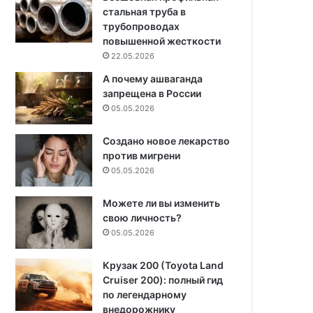
стальная труба в
трубопроводах
повышенной жесткости
22.05.2026
А почему ашваганда
запрещена в России
05.05.2026
Создано новое лекарство
против мигрени
05.05.2026
Можете ли вы изменить
свою личность?
05.05.2026
Крузак 200 (Toyota Land
Cruiser 200): полный гид
по легендарному
внедорожнику