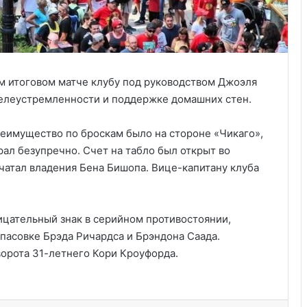
м итоговом матче клубу под руководством Джоэля
целеустремленности и поддержке домашних стен.
еимущество по броскам было на стороне «Чикаго»,
ал безупречно. Счет на табло был открыт во
ечатал владения Бена Бишопа. Вице-капитану клуба
цательный знак в серийном противостоянии,
Анализ событий в Крокусе, что на
пасовке Брэда Ричардса и Брэндона Саада.
самом деле произошло. Полная
 ворота 31-летнего Кори Кроуфорда.
хронология событий.
Украина получила одобрение