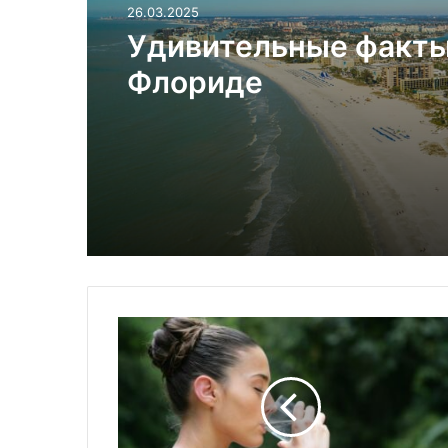
26.03.2025
Удивительные факты
Флориде
Ч
т
о
т
а
к