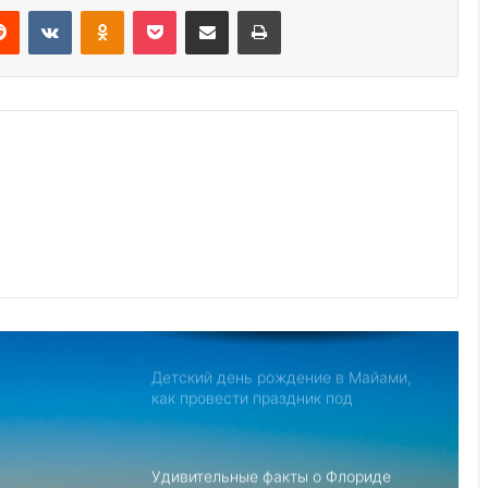
кредита на $880 млн от Совета
Reddit
VKontakte
Odnoklassniki
Pocket
Share via Email
Print
директоров МВФ
Дом с привидениями в Америке,
рейтинг самых страшных
Джо Байден обнародовал план
противодействия Китаю
Северная Корея обвиняет США в
создании «НАТО в азиатском стиле»
для свержения Ким Чен Ына
Детский день рождение в Майами,
как провести праздник под
открытым небом
Удивительные факты о Флориде