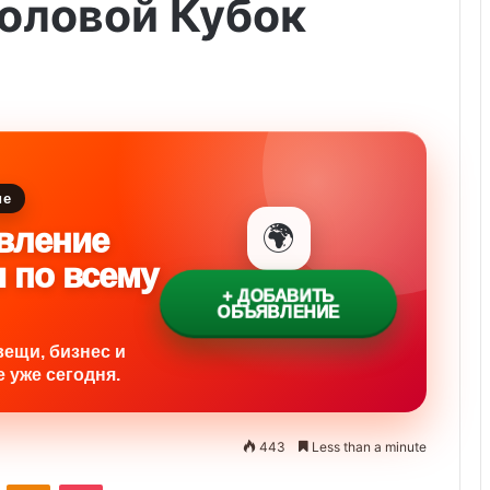
оловой Кубок
ие
🌍
вление
и по всему
+ ДОБАВИТЬ
ОБЪЯВЛЕНИЕ
вещи, бизнес и
 уже сегодня.
443
Less than a minute
ontakte
Odnoklassniki
Pocket