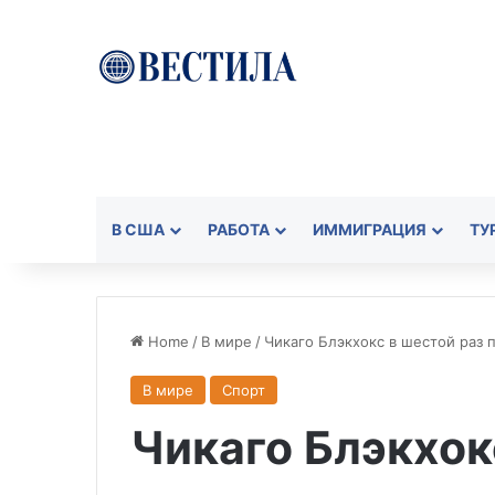
В США
РАБОТА
ИММИГРАЦИЯ
ТУ
Home
/
В мире
/
Чикаго Блэкхокс в шестой раз 
В мире
Спорт
Чикаго Блэкхок