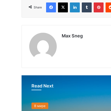
Facebook
X
LinkedIn
Tumblr
Pinterest
Share
Max Sneg
Read Next
В мире