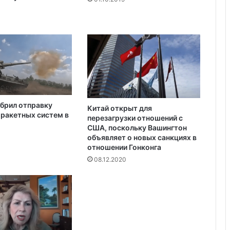
д
е
Украина получила одобрение
л
кредита на $880 млн от Совета
е
директоров МВФ
н
и
е
,
п
брил отправку
р
Китай открыт для
ракетных систем в
е
перезагрузки отношений с
США, поскольку Вашингтон
и
объявляет о новых санкциях в
м
отношении Гонконга
у
08.12.2020
щ
е
с
т
в
а
и