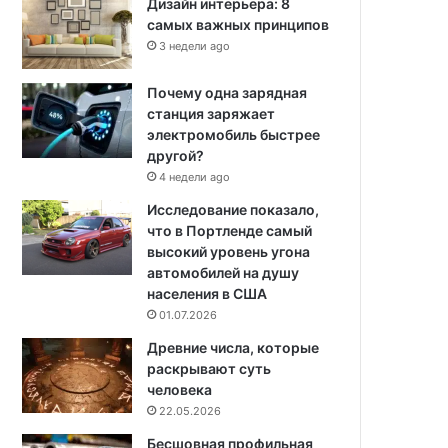
Дизайн интерьера: 8
самых важных принципов
3 недели ago
Почему одна зарядная
станция заряжает
электромобиль быстрее
другой?
4 недели ago
Исследование показало,
что в Портленде самый
высокий уровень угона
автомобилей на душу
населения в США
01.07.2026
Древние числа, которые
раскрывают суть
человека
22.05.2026
Бесшовная профильная