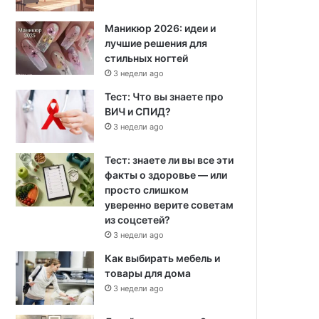
Маникюр 2026: идеи и
лучшие решения для
стильных ногтей
3 недели ago
Тест: Что вы знаете про
ВИЧ и СПИД?
3 недели ago
Тест: знаете ли вы все эти
факты о здоровье — или
просто слишком
уверенно верите советам
из соцсетей?
3 недели ago
Как выбирать мебель и
товары для дома
3 недели ago