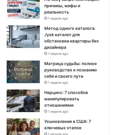
причины, мифы и
реальность
1 неделя ago
Метод одного каталога:
Jysk каталог для
обстановки квартиры без
дизайнера
1 неделя ago
Матрица судьбы: полное
руководство к познанию
себя и своего пути
1 неделя ago
Нарцисс: 7 способов
манипулировать
отношениями
1 неделя ago
Усыновление в США: 7
ключевых этапов
1 неделя ago