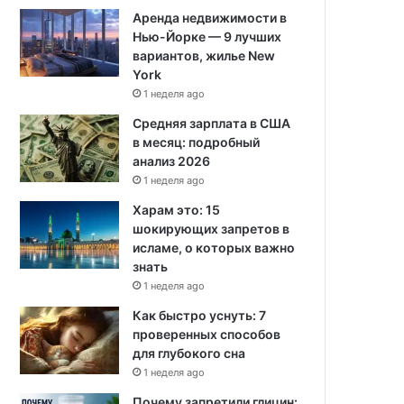
Аренда недвижимости в
Нью-Йорке — 9 лучших
вариантов, жилье New
York
1 неделя ago
Средняя зарплата в США
в месяц: подробный
анализ 2026
1 неделя ago
Харам это: 15
шокирующих запретов в
исламе, о которых важно
знать
1 неделя ago
Как быстро уснуть: 7
проверенных способов
для глубокого сна
1 неделя ago
Почему запретили глицин: