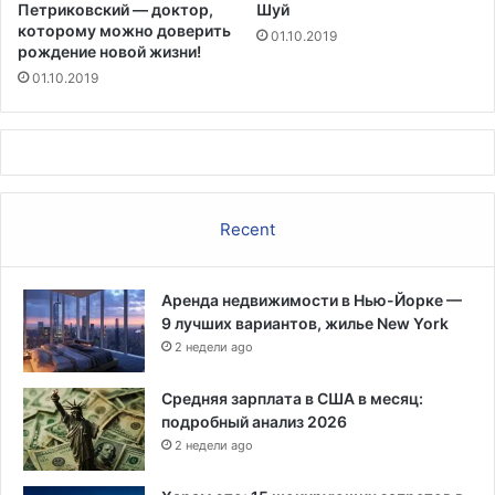
Петриковский — доктор,
Шуй
е
которому можно доверить
01.10.2019
н
рождение новой жизни!
и
01.10.2019
е
Recent
Аренда недвижимости в Нью-Йорке —
9 лучших вариантов, жилье New York
2 недели ago
Средняя зарплата в США в месяц:
подробный анализ 2026
2 недели ago