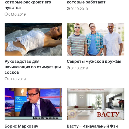
ь
которые раскроют его
которые работают
м
с
чувства
01.10.2019
о
я
01.10.2019
н
з
а
д
щ
о
и
р
т
о
о
в
в
ь
и
е
Руководство для
Секреты мужской дружбы
д
начинающих по стимуляции
м
01.10.2019
сосков
н
з
о
а
01.10.2019
й
э
ж
т
е
о
л
у
е
в
з
л
ы
е
Борис Маркович
Васту – Изначальный Фэн
ч