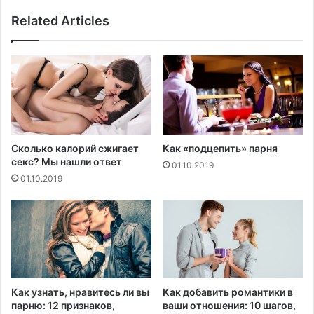
ь
о
Related Articles
в
в
ы
у
з
ж
в
а
а
с
н
о
а
в
н
м
е
о
Сколько калорий сжигает
Как «подцепить» парня
д
г
секс? Мы нашли ответ
01.10.2019
о
у
01.10.2019
с
т
т
п
а
о
т
п
к
л
о
а
м
т
г
и
Как узнать, нравитесь ли вы
Как добавить романтики в
о
т
парню: 12 признаков,
ваши отношения: 10 шагов,
р