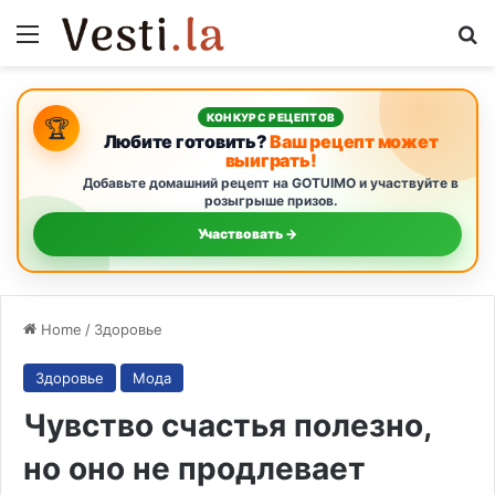
Menu
S
КОНКУРС РЕЦЕПТОВ
🏆
Любите готовить?
Ваш рецепт может
выиграть!
Добавьте домашний рецепт на GOTUIMO и участвуйте в
розыгрыше призов.
Участвовать →
Home
/
Здоровье
Здоровье
Мода
Чувство счастья полезно,
но оно не продлевает