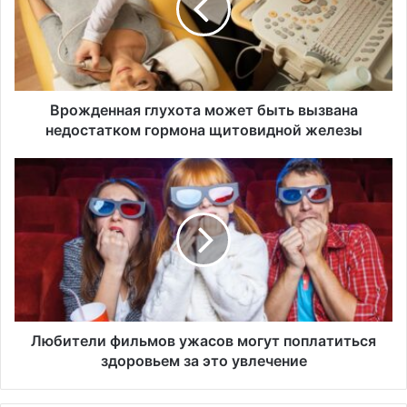
д
е
н
н
а
я
Врожденная глухота может быть вызвана
г
недостатком гормона щитовидной железы
л
у
Л
х
ю
о
б
т
и
а
т
м
е
о
л
ж
и
е
ф
т
и
Любители фильмов ужасов могут поплатиться
б
л
здоровьем за это увлечение
ы
ь
т
м