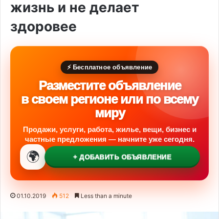
жизнь и не делает
здоровее
⚡ Бесплатное объявление
Разместите объявление
в своем регионе или по всему
миру
Продажи, услуги, работа, жилье, вещи, бизнес и
частные предложения — начните уже сегодня.
🌍
+ ДОБАВИТЬ ОБЪЯВЛЕНИЕ
01.10.2019
512
Less than a minute