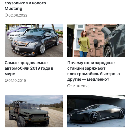
н
грузовиков и нового
о
Mustang
г
02.06.2022
о
с
н
е
г
о
п
а
Самые продаваемые
Почему одни зарядные
автомобили 2019 года в
станции заряжают
д
мире
электромобиль быстро, а
а
другие — медленно?
и
01.10.2019
12.06.2025
в
е
т
р
а