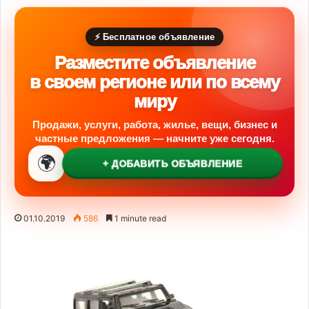
⚡ Бесплатное объявление
Разместите объявление
в своем регионе или по всему
миру
Продажи, услуги, работа, жилье, вещи, бизнес и
частные предложения — начните уже сегодня.
🌍
+ ДОБАВИТЬ ОБЪЯВЛЕНИЕ
01.10.2019
586
1 minute read