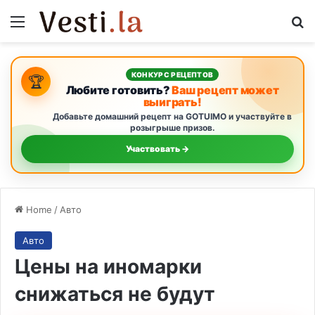
Menu
S
КОНКУРС РЕЦЕПТОВ
🏆
Любите готовить?
Ваш рецепт может
выиграть!
Добавьте домашний рецепт на GOTUIMO и участвуйте в
розыгрыше призов.
Участвовать →
Home
/
Авто
Авто
Цены на иномарки
снижаться не будут