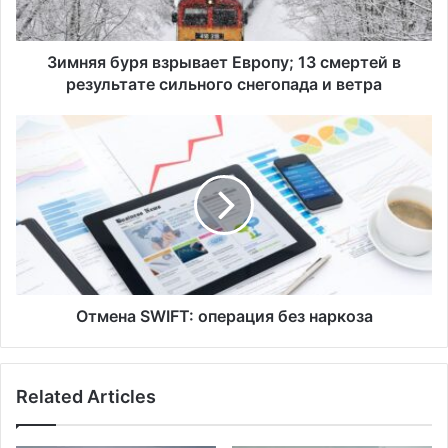
у
р
я
Зимняя буря взрывает Европу; 13 смертей в
в
результате сильного снегопада и ветра
з
р
О
ы
т
в
м
а
е
е
н
т
а
Е
S
в
W
р
I
о
F
Отмена SWIFT: операция без наркоза
п
T
у
:
;
о
Related Articles
1
п
3
е
с
р