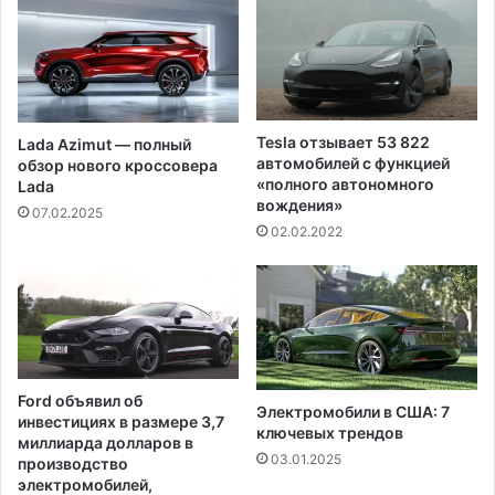
м
а
е
ц
р
и
т
я
е
б
й
е
Tesla отзывает 53 822
Lada Azimut — полный
в
з
автомобилей с функцией
обзор нового кроссовера
р
н
«полного автономного
Lada
е
а
вождения»
07.02.2025
з
р
02.02.2022
у
к
л
о
ь
з
т
а
а
т
е
Ford объявил об
с
Электромобили в США: 7
инвестициях в размере 3,7
и
ключевых трендов
миллиарда долларов в
л
03.01.2025
производство
ь
электромобилей,