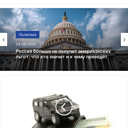
Финансы
Политика
02.01.2025
24.06.2025
Bitcoin преодолевает $97 000:
криптовалютный рынок на подъеме
Россия больше не получит американских
Ц
льгот: что это значит и к чему приведёт
е
н
ы
н
а
и
н