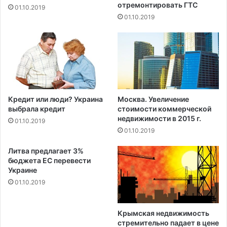
т
отремонтировать ГТС
01.10.2019
и
01.10.2019
ч
е
с
к
у
ю
р
а
Кредит или люди? Украина
Москва. Увеличение
к
выбрала кредит
стоимости коммерческой
е
недвижимости в 2015 г.
01.10.2019
т
01.10.2019
у
Литва предлагает 3%
бюджета ЕС перевести
Украине
01.10.2019
Крымская недвижимость
стремительно падает в цене