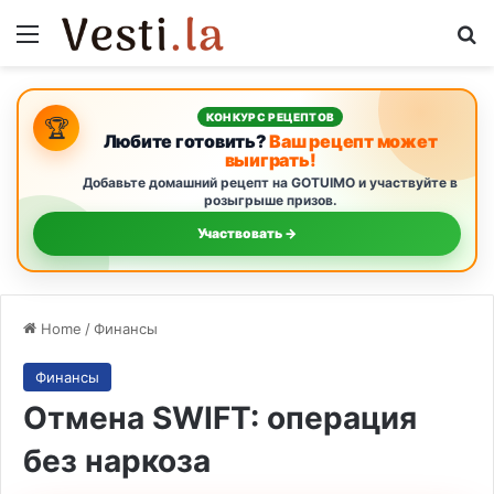
Menu
S
КОНКУРС РЕЦЕПТОВ
🏆
Любите готовить?
Ваш рецепт может
выиграть!
Добавьте домашний рецепт на GOTUIMO и участвуйте в
розыгрыше призов.
Участвовать →
Home
/
Финансы
Финансы
Отмена SWIFT: операция
без наркоза