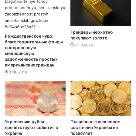
т
е
й
т
р
а
Трейдеры неохотно
л
Рождественское чудо:
покупают золото
и
благотворительные фонды
01.10.2019
з
просроченную
медицинскую
и
задолженность простых
р
американских граждан
о
01.10.2019
в
а
л
и
б
а
л
л
Укреплению рубля
Плачевное финансовое
и
препятствуют события в
состояние Украины не
с
Украине
позволяет