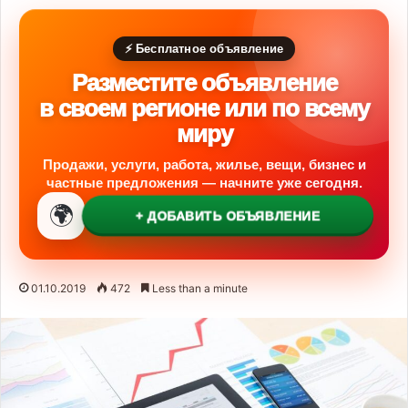
⚡ Бесплатное объявление
Разместите объявление
в своем регионе или по всему
миру
Продажи, услуги, работа, жилье, вещи, бизнес и
частные предложения — начните уже сегодня.
🌍
+ ДОБАВИТЬ ОБЪЯВЛЕНИЕ
01.10.2019
472
Less than a minute