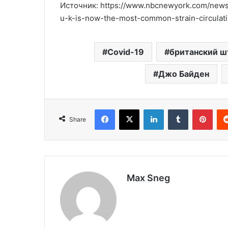
Источник: https://www.nbcnewyork.com/news/
u-k-is-now-the-most-common-strain-circulat
Covid-19
британский ш
Джо Байден
Facebook
X
LinkedIn
Tumblr
Pinterest
Share
Max Sneg