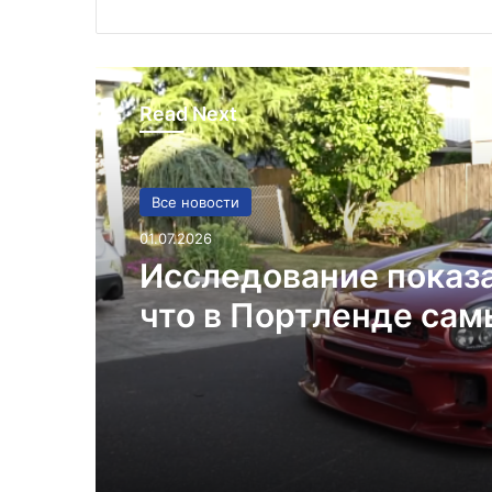
Read Next
Все новости
01.07.2026
Исследование показ
что в Портленде са
высокий уровень уго
автомобилей на душ
населения в США