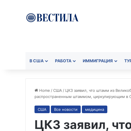
В США
РАБОТА
ИММИГРАЦИЯ
ТУ
Home
/
США
/
ЦКЗ заявил, что штамм из Велико
распространенным штаммом, циркулирующим в
США
Все новости
медицина
ЦКЗ заявил, чт