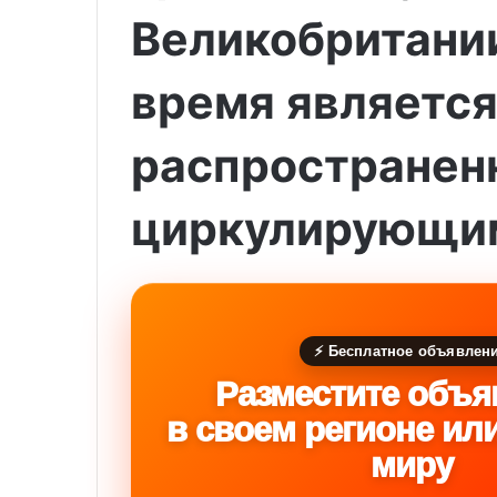
Великобритани
время является
распространен
циркулирующи
⚡ Бесплатное объявлен
Разместите объя
в своем регионе ил
миру