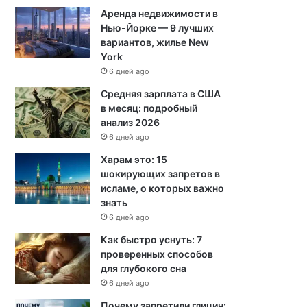
Аренда недвижимости в
Нью-Йорке — 9 лучших
вариантов, жилье New
York
6 дней ago
Средняя зарплата в США
в месяц: подробный
анализ 2026
6 дней ago
Харам это: 15
шокирующих запретов в
исламе, о которых важно
знать
6 дней ago
Как быстро уснуть: 7
проверенных способов
для глубокого сна
6 дней ago
Почему запретили глицин: