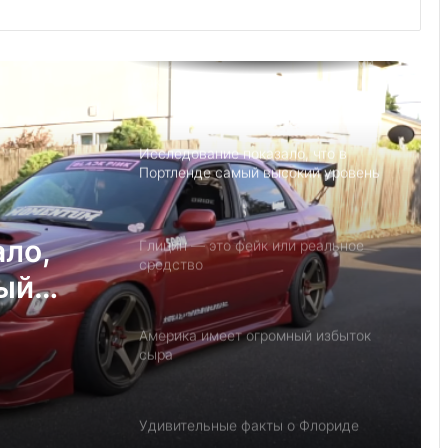
Детский день рождение в Майами,
как провести праздник под
открытым небом
Исследование показало, что в
Портленде самый высокий уровень
угона автомобилей на душу
населения в США
ало,
Глицин — это фейк или реальное
средство
мый
на
Америка имеет огромный избыток
у
сыра
Удивительные факты о Флориде