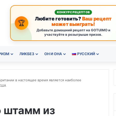
КОНКУРС РЕЦЕПТОВ
Любите готовить?
Ваш рецепт
🏆
может выиграть!
Добавьте домашний рецепт на GOTUIMO и
участвуйте в розыгрыше призов.
РИЗМ
ЛИКБЕЗ
ОН И ОНА
РУССКИЙ
британии в настоящее время является наиболее
 США
о штамм из