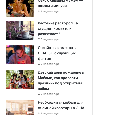
Секс с бывшим мужем —
плюсы и минусы
2 недели ago
Растение расторопша
сгущает кровь или
разжижает?
2 недели ago
Онлайн знакомства в
США: 5 шокирующих
фактов
2 недели ago
Детский день рождение в
Майами, как провести
праздник под открытым
небом
2 недели ago
Необходимая мебель для
съемной квартиры в США
2 недели ago