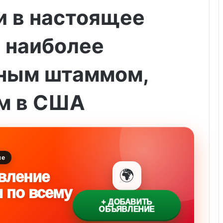
и в настоящее
 наиболее
ным штаммом,
м в США
ие
🌍
вление
и по всему
+ ДОБАВИТЬ
ОБЪЯВЛЕНИЕ