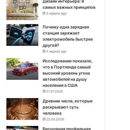
Дизайн интерьера: 8
самых важных принципов
3 недели ago
Почему одна зарядная
станция заряжает
электромобиль быстрее
другой?
4 недели ago
Исследование показало,
что в Портленде самый
высокий уровень угона
автомобилей на душу
населения в США
01.07.2026
Древние числа, которые
раскрывают суть
человека
22.05.2026
Бесшовная профильная