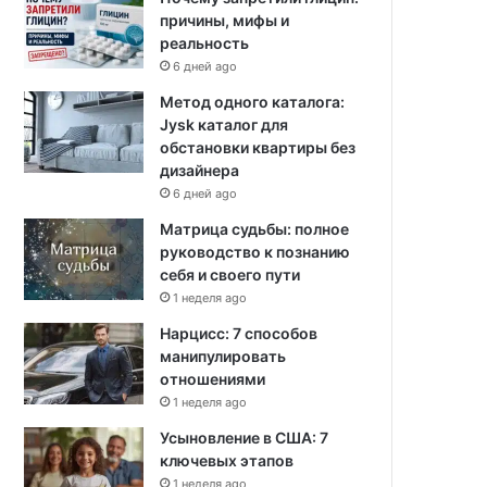
причины, мифы и
реальность
6 дней ago
Метод одного каталога:
Jysk каталог для
обстановки квартиры без
дизайнера
6 дней ago
Матрица судьбы: полное
руководство к познанию
себя и своего пути
1 неделя ago
Нарцисс: 7 способов
манипулировать
отношениями
1 неделя ago
Усыновление в США: 7
ключевых этапов
1 неделя ago