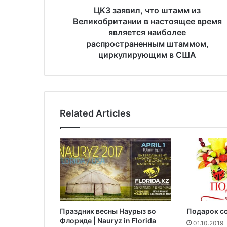
,
ЦКЗ заявил, что штамм из
ч
Великобритании в настоящее время
т
является наиболее
о
распространенным штаммом,
ш
циркулирующим в США
т
а
м
м
и
Related Articles
з
В
е
л
и
к
о
б
р
Праздник весны Наурыз во
Подарок со
и
Флориде | Nauryz in Florida
т
01.10.2019