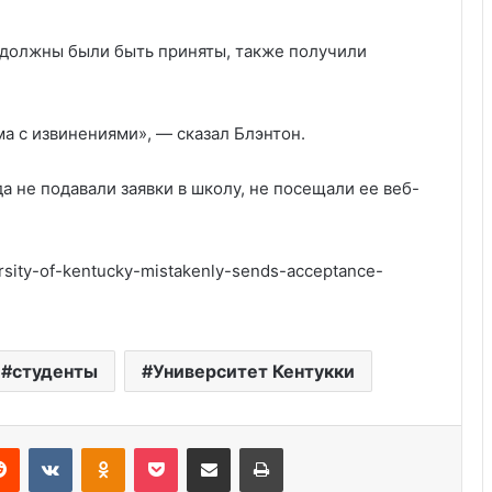
е должны были быть приняты, также получили
а с извинениями», — сказал Блэнтон.
а не подавали заявки в школу, не посещали ее веб-
rsity-of-kentucky-mistakenly-sends-acceptance-
Удивительные факты о Флориде
студенты
Университет Кентукки
Пляжный домик в Северной
Каролине, где Билл Гейтс и его
бывшая девушка Энн Уинблад
Reddit
VKontakte
Odnoklassniki
Pocket
Share via Email
Print
проводили долгие выходные, теперь
доступен для сдачи в аренду для