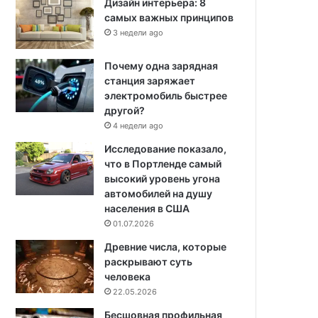
Дизайн интерьера: 8
самых важных принципов
3 недели ago
Почему одна зарядная
станция заряжает
электромобиль быстрее
другой?
4 недели ago
Исследование показало,
что в Портленде самый
высокий уровень угона
автомобилей на душу
населения в США
01.07.2026
Древние числа, которые
раскрывают суть
человека
22.05.2026
Бесшовная профильная