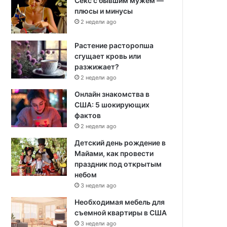
Секс с бывшим мужем —
плюсы и минусы
2 недели ago
Растение расторопша
сгущает кровь или
разжижает?
2 недели ago
Онлайн знакомства в
США: 5 шокирующих
фактов
2 недели ago
Детский день рождение в
Майами, как провести
праздник под открытым
небом
3 недели ago
Необходимая мебель для
съемной квартиры в США
3 недели ago