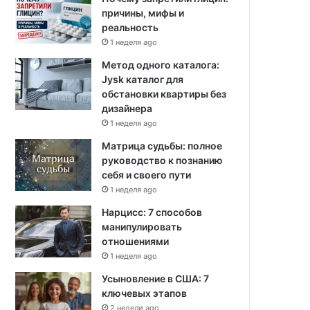
причины, мифы и
реальность
1 неделя ago
Метод одного каталога:
Jysk каталог для
обстановки квартиры без
дизайнера
1 неделя ago
Матрица судьбы: полное
руководство к познанию
себя и своего пути
1 неделя ago
Нарцисс: 7 способов
манипулировать
отношениями
1 неделя ago
Усыновление в США: 7
ключевых этапов
2 недели ago