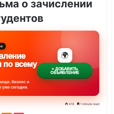
ьма о зачислении
тудентов
ие
🌍
вление
и по всему
+ ДОБАВИТЬ
ОБЪЯВЛЕНИЕ
вещи, бизнес и
 уже сегодня.
416
1 minute read
ontakte
Odnoklassniki
Pocket