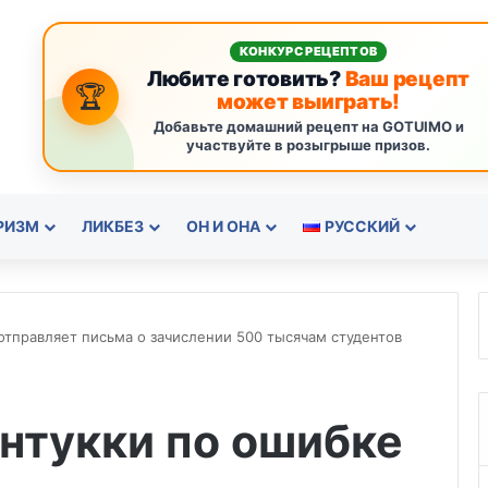
КОНКУРС РЕЦЕПТОВ
Любите готовить?
Ваш рецепт
🏆
может выиграть!
Добавьте домашний рецепт на GOTUIMO и
участвуйте в розыгрыше призов.
РИЗМ
ЛИКБЕЗ
ОН И ОНА
РУССКИЙ
отправляет письма о зачислении 500 тысячам студентов
нтукки по ошибке