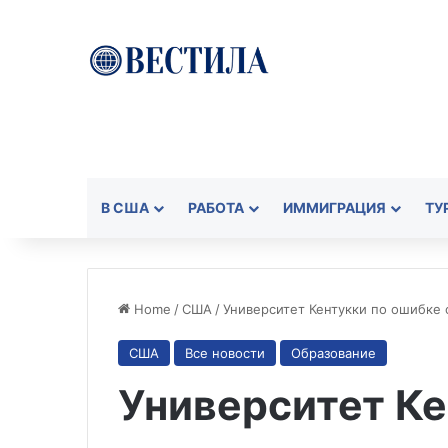
В США
РАБОТА
ИММИГРАЦИЯ
ТУ
Home
/
США
/
Университет Кентукки по ошибке 
США
Все новости
Образование
Университет Ке