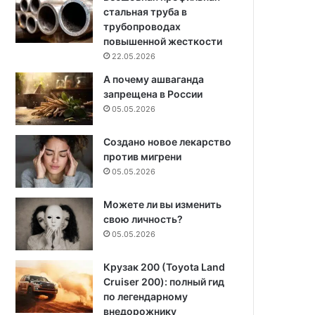
стальная труба в
трубопроводах
повышенной жесткости
22.05.2026
А почему ашваганда
запрещена в России
05.05.2026
Создано новое лекарство
против мигрени
05.05.2026
Можете ли вы изменить
свою личность?
05.05.2026
Крузак 200 (Toyota Land
Cruiser 200): полный гид
по легендарному
внедорожнику