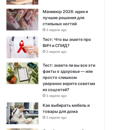
Маникюр 2026: идеи и
лучшие решения для
стильных ногтей
3 недели ago
Тест: Что вы знаете про
ВИЧ и СПИД?
3 недели ago
Тест: знаете ли вы все эти
факты о здоровье — или
просто слишком
уверенно верите советам
из соцсетей?
3 недели ago
Как выбирать мебель и
товары для дома
3 недели ago