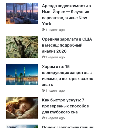
Аренда недвижимости в
Нью-Йорке — 9 лучших
вариантов, жилье New
York
1 неделя ago
Средняя зарплата в США
в месяц: подробный
анализ 2026
1 неделя ago
Харам это: 15
шокирующих запретов в
исламе, о которых важно
знать
1 неделя ago
Как быстро уснуть: 7
проверенных способов
для глубокого сна
1 неделя ago
Почему запретили глицин: