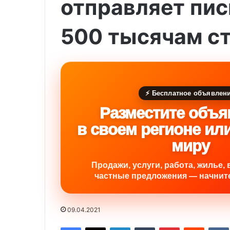
отправляет пис
500 тысячам с
⚡ Бесплатное объявлен
Разместите объя
в своем регионе ил
миру
Продажи, услуги, работа, жилье, 
частные предложения — начните
09.04.2021
Facebook
X
LinkedIn
Tumblr
Pinterest
Reddit
VK