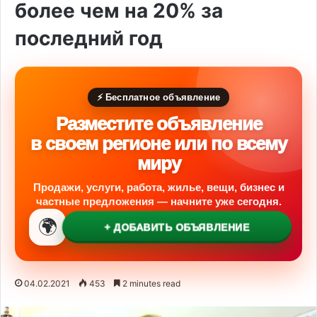
более чем на 20% за
последний год
⚡ Бесплатное объявление
Разместите объявление
в своем регионе или по всему
миру
Продажи, услуги, работа, жилье, вещи, бизнес и
частные предложения — начните уже сегодня.
🌍
+ ДОБАВИТЬ ОБЪЯВЛЕНИЕ
04.02.2021
453
2 minutes read