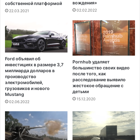
н
вождения»
и
собственной платформой
н
в
02.02.2022
22.03.2021
и
ы
м
э
т
п
е
о
р
х
р
и
о
Т
Ford объявил об
р
Pornhub удаляет
р
инвестициях в размере 3,7
большинство своих видео
и
а
миллиарда долларов в
после того, как
з
м
производство
расследование выявило
м
п
электромобилей,
жестокое обращение с
о
грузовиков и нового
а
детьми
Mustang
м
о
15.12.2020
"
г
02.06.2022
о
л
о
с
о