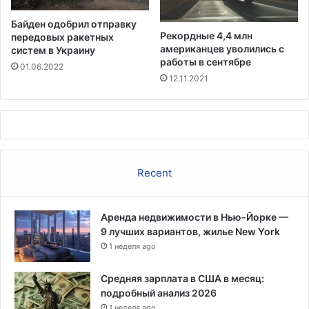
в
а
Байден одобрил отправку
н
Рекордные 4,4 млн
передовых ракетных
и
американцев уволились с
систем в Украину
и
работы в сентябре
01.06.2022
12.11.2021
Recent
Аренда недвижимости в Нью-Йорке —
9 лучших вариантов, жилье New York
1 неделя ago
Средняя зарплата в США в месяц:
подробный анализ 2026
1 неделя ago