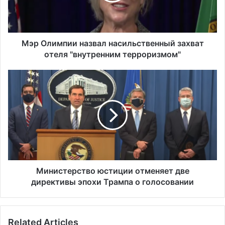
и
м
п
и
и
Мэр Олимпии назвал насильственный захват
н
отеля "внутренним терроризмом"
а
з
М
в
и
а
н
л
и
н
с
а
т
с
е
и
р
л
с
ь
т
Министерство юстиции отменяет две
с
в
директивы эпохи Трампа о голосовании
т
о
в
ю
е
с
Related Articles
н
т