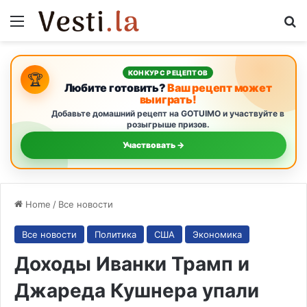
Menu
S
КОНКУРС РЕЦЕПТОВ
🏆
Любите готовить?
Ваш рецепт может
выиграть!
Добавьте домашний рецепт на GOTUIMO и участвуйте в
розыгрыше призов.
Участвовать →
Home
/
Все новости
Все новости
Политика
США
Экономика
Доходы Иванки Трамп и
Джареда Кушнера упали