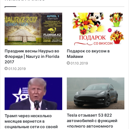
н
и
ы
ц
й
и
з
и
а
о
х
т
в
м
а
е
Праздник весны Наурыз во
Подарок со вкусом в
т
н
Флориде | Nauryz in Florida
Майами
о
я
2017
01.10.2019
т
е
01.10.2019
е
т
л
д
я
в
"
е
в
д
н
и
у
р
т
е
Tesla отзывает 53 822
Трамп через несколько
р
к
автомобилей с функцией
месяцев вернется в
е
т
«полного автономного
социальные сети со своей