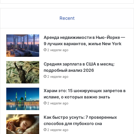
ц
и
Recent
и
п
р
Аренда недвижимости в Нью-Йорке —
о
9 лучших вариантов, жилье New York
т
и
2 недели ago
в
Й
Средняя зарплата в США в месяц:
е
подробный анализ 2026
л
2 недели ago
ь
с
Харам это: 15 шокирующих запретов в
к
исламе, о которых важно знать
о
2 недели ago
г
о
Как быстро уснуть: 7 проверенных
у
способов для глубокого сна
н
2 недели ago
и