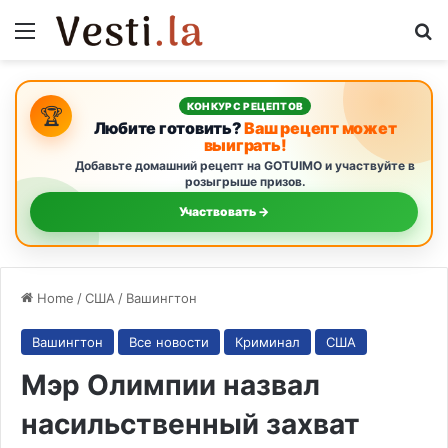
Menu
S
КОНКУРС РЕЦЕПТОВ
🏆
Любите готовить?
Ваш рецепт может
выиграть!
Добавьте домашний рецепт на GOTUIMO и участвуйте в
розыгрыше призов.
Участвовать →
Home
/
США
/
Вашингтон
Вашингтон
Все новости
Криминал
США
Мэр Олимпии назвал
насильственный захват