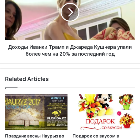
х
м
о
в
д
а
ы
д
И
м
в
и
а
н
н
Доходы Иванки Трамп и Джареда Кушнера упали
и
к
более чем на 20% за последний год
с
и
т
Т
р
р
а
Related Articles
а
ц
м
и
п
и
и
Б
Д
а
ж
й
а
д
р
е
е
Праздник весны Наурыз во
Подарок со вкусом в
н
д