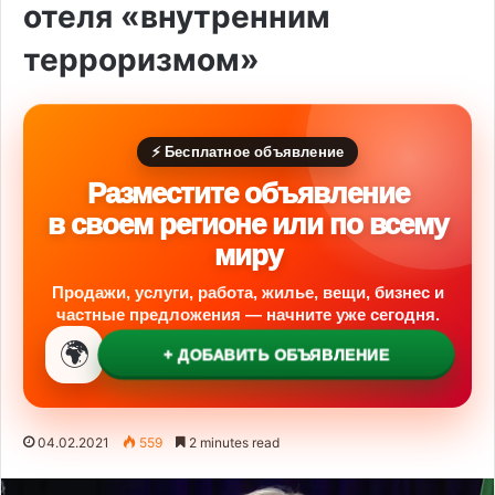
отеля «внутренним
терроризмом»
⚡ Бесплатное объявление
Разместите объявление
в своем регионе или по всему
миру
Продажи, услуги, работа, жилье, вещи, бизнес и
частные предложения — начните уже сегодня.
🌍
+ ДОБАВИТЬ ОБЪЯВЛЕНИЕ
04.02.2021
559
2 minutes read