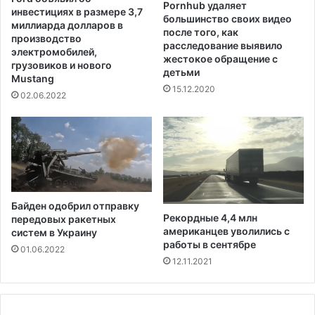
т
Pornhub удаляет
н
инвестициях в размере 3,7
большинство своих видео
к
а
миллиарда долларов в
после того, как
л
2
производство
расследование выявило
о
0
электромобилей,
жестокое обращение с
н
грузовиков и нового
%
детьми
и
Mustang
з
15.12.2020
л
а
02.06.2022
о
п
и
о
с
с
к
л
о
е
д
д
и
н
Байден одобрил отправку
с
и
Рекордные 4,4 млн
передовых ракетных
к
й
американцев уволились с
систем в Украину
р
г
работы в сентябре
01.06.2022
и
о
12.11.2021
м
д
и
н
а