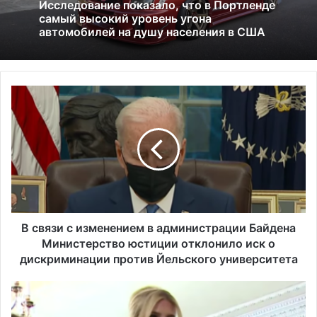
13.06.2025
01.07.2026
Америка имеет огромный избыток сыра
В
Исследование показало, что в Портленде
с
самый высокий уровень угона
в
автомобилей на душу населения в США
я
з
и
с
и
з
м
В связи с изменением в администрации Байдена
е
Министерство юстиции отклонило иск о
н
дискриминации против Йельского университета
е
н
Д
и
о
е