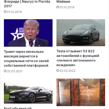
Флориде | Nauryz in Florida
Майами
а
а
2017
01.10.2019
М
К
01.10.2019
и
у
н
ш
и
н
с
е
т
р
е
а
р
у
с
п
Tesla отзывает 53 822
Трамп через несколько
т
а
автомобилей с функцией
месяцев вернется в
в
л
«полного автономного
социальные сети со своей
о
вождения»
и
собственной платформой
ю
б
02.02.2022
22.03.2021
с
о
т
л
и
е
ц
е
и
ч
и
е
о
м
Ford объявил об