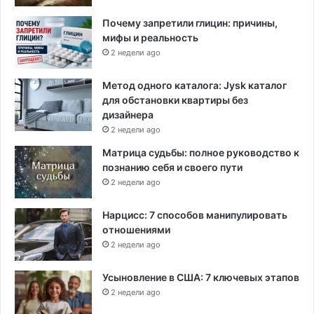
в
Почему запретили глицин: причины,
е
мифы и реальность
р
с
2 недели ago
и
т
Метод одного каталога: Jysk каталог
е
для обстановки квартиры без
т
дизайнера
а
2 недели ago
Матрица судьбы: полное руководство к
познанию себя и своего пути
2 недели ago
Нарцисс: 7 способов манипулировать
отношениями
2 недели ago
Усыновление в США: 7 ключевых этапов
2 недели ago