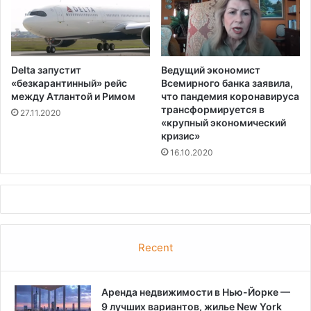
я
б
а
к
-
п
Delta запустит
Ведущий экономист
о
«безкарантинный» рейс
Всемирного банка заявила,
в
между Атлантой и Римом
что пандемия коронавируса
о
трансформируется в
27.11.2020
д
«крупный экономический
кризис»
ы
р
16.10.2020
е
й
Recent
Аренда недвижимости в Нью-Йорке —
9 лучших вариантов, жилье New York