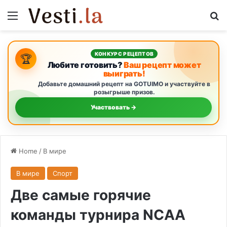
Menu
S
КОНКУРС РЕЦЕПТОВ
🏆
Любите готовить?
Ваш рецепт может
выиграть!
Добавьте домашний рецепт на GOTUIMO и участвуйте в
розыгрыше призов.
Участвовать →
Home
/
В мире
В мире
Спорт
Две самые горячие
команды турнира NCAA