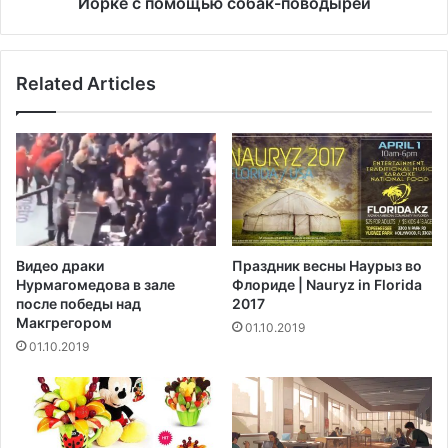
Йорке с помощью собак-поводырей
т
з
в
а
м
к
Related Articles
е
а
ш
н
а
ч
т
и
е
в
л
а
ь
е
с
т
т
п
Видео драки
Праздник весны Наурыз во
в
о
Нурмагомедова в зале
Флориде | Nauryz in Florida
о
л
после победы над
2017
п
у
Макгрегором‍
01.10.2019
р
м
01.10.2019
о
а
х
р
о
а
д
ф
а
о