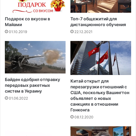
к
н
о
в
б
Н
Подарок со вкусом в
Топ-7 общежитий для
з
ь
Майами
дистанционного обучения
о
ю
01.10.2019
22.12.2021
р
-
у
Й
в
о
о
р
с
к
п
е
р
с
Байден одобрил отправку
о
п
Китай открыт для
передовых ракетных
и
перезагрузки отношений с
о
систем в Украину
США, поскольку Вашингтон
з
м
объявляет о новых
01.06.2022
в
о
санкциях в отношении
е
щ
Гонконга
д
ь
08.12.2020
е
ю
н
с
и
о