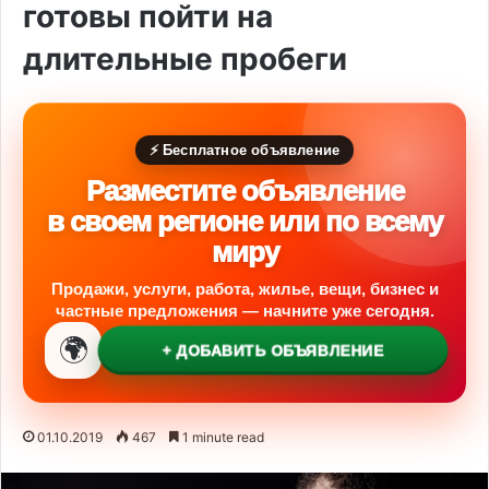
готовы пойти на
длительные пробеги
⚡ Бесплатное объявление
Разместите объявление
в своем регионе или по всему
миру
Продажи, услуги, работа, жилье, вещи, бизнес и
частные предложения — начните уже сегодня.
🌍
+ ДОБАВИТЬ ОБЪЯВЛЕНИЕ
01.10.2019
467
1 minute read