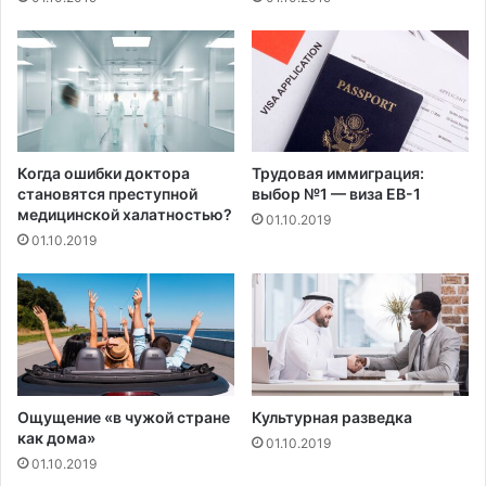
ы
н
о
к
Когда ошибки доктора
Трудовая иммиграция:
становятся преступной
выбор №1 — виза EB-1
медицинской халатностью?
01.10.2019
01.10.2019
Ощущение «в чужой стране
Культурная разведка
как дома»
01.10.2019
01.10.2019