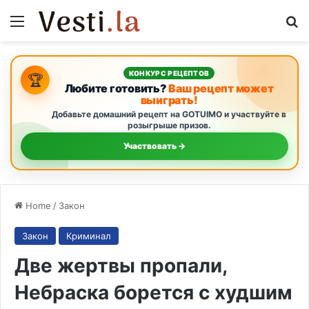
Menu
S
КОНКУРС РЕЦЕПТОВ
🏆
Любите готовить?
Ваш рецепт может
выиграть!
Добавьте домашний рецепт на GOTUIMO и участвуйте в
розыгрыше призов.
Участвовать →
Home
/
Закон
Закон
Криминал
Две жертвы пропали,
Небраска борется с худшим