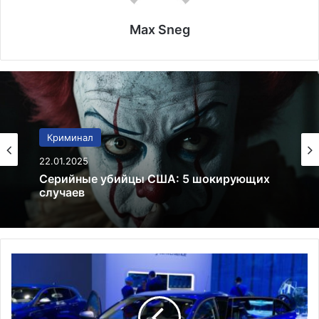
Max Sneg
Закон
Криминал
19.01.2025
22.01.2025
Право на образование для иммигрантов в
США в 2025
Серийные убийцы США: 5 шокирующих
случаев
R
e
n
a