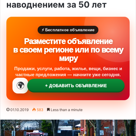
наводнением за 50 лет
⚡ Бесплатное объявление
Разместите объявление
в своем регионе или по всему
миру
Продажи, услуги, работа, жилье, вещи, бизнес и
частные предложения — начните уже сегодня.
🌍
+ ДОБАВИТЬ ОБЪЯВЛЕНИЕ
01.10.2019
583
Less than a minute