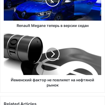
u
l
t
M
e
g
Renault Megane теперь в версии седан
a
n
Й
e
е
т
м
е
е
п
н
е
с
р
к
ь
и
в
й
в
ф
Йеменский фактор не повлияет на нефтяной
е
а
рынок
р
к
с
т
и
о
Related Articles
и
р