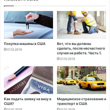
с
н
е
е
д
п
а
о
н
в
л
и
я
Покупка машины в США
Вот, что вы должны
е
сделать, после несчастного
01.10.2019
т
случая на работе. Часть 1.
н
01.10.2019
а
н
е
ф
т
я
н
о
Как подать заявку на визу в
Медицинское страхование и
й
США?
транспорт в США
р
01.10.2019
01.10.2019