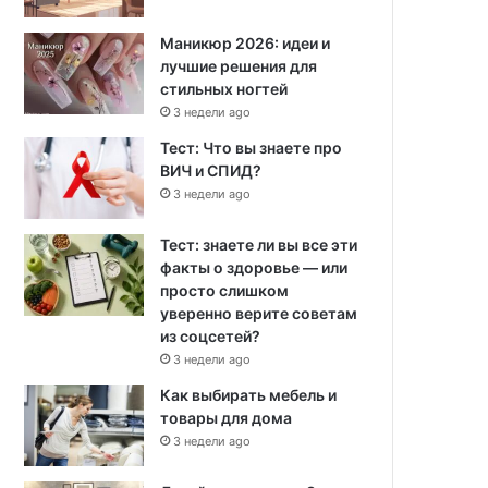
Маникюр 2026: идеи и
лучшие решения для
стильных ногтей
3 недели ago
Тест: Что вы знаете про
ВИЧ и СПИД?
3 недели ago
Тест: знаете ли вы все эти
факты о здоровье — или
просто слишком
уверенно верите советам
из соцсетей?
3 недели ago
Как выбирать мебель и
товары для дома
3 недели ago