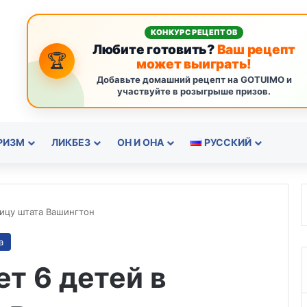
КОНКУРС РЕЦЕПТОВ
Любите готовить?
Ваш рецепт
🏆
может выиграть!
Добавьте домашний рецепт на GOTUIMO и
участвуйте в розыгрыше призов.
РИЗМ
ЛИКБЕЗ
ОН И ОНА
РУССКИЙ
ьницу штата Вашингтон
а
ет 6 детей в