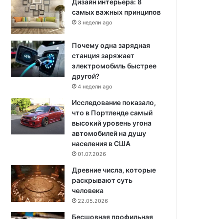
Дизайн интерьера: 8
самых важных принципов
3 недели ago
Почему одна зарядная
станция заряжает
электромобиль быстрее
другой?
4 недели ago
Исследование показало,
что в Портленде самый
высокий уровень угона
автомобилей на душу
населения в США
01.07.2026
Древние числа, которые
раскрывают суть
человека
22.05.2026
Бесшовная профильная