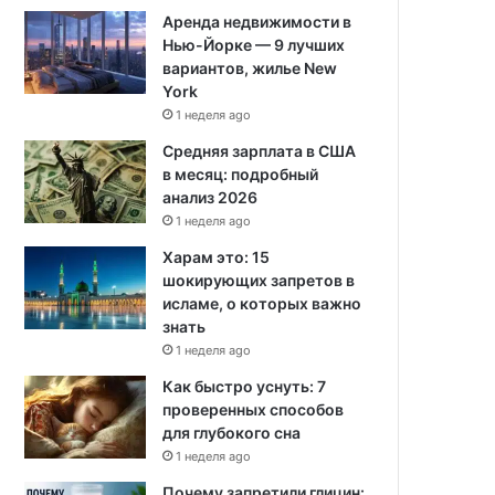
Аренда недвижимости в
Нью-Йорке — 9 лучших
вариантов, жилье New
York
1 неделя ago
Средняя зарплата в США
в месяц: подробный
анализ 2026
1 неделя ago
Харам это: 15
шокирующих запретов в
исламе, о которых важно
знать
1 неделя ago
Как быстро уснуть: 7
проверенных способов
для глубокого сна
1 неделя ago
Почему запретили глицин: