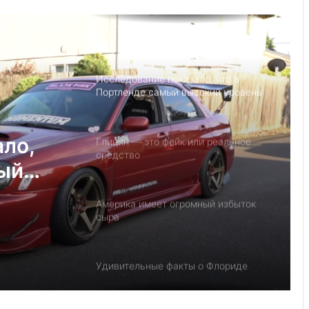
Детский день рождение в Майами,
как провести праздник под
открытым небом
Исследование показало, что в
Портленде самый высокий уровень
угона автомобилей на душу
населения в США
ало,
Глицин — это фейк или реальное
средство
мый
на
Америка имеет огромный избыток
у
сыра
Удивительные факты о Флориде