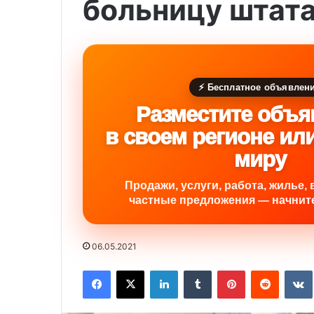
больницу штат
⚡ Бесплатное объявлен
Разместите объя
в своем регионе ил
миру
Продажи, услуги, работа, жилье, 
частные предложения — начните
06.05.2021
Facebook
X
LinkedIn
Tumblr
Pinterest
Reddit
VK