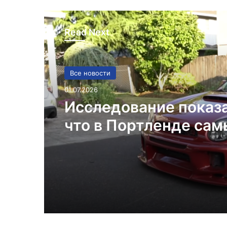
Read Next
Все новости
01.07.2026
Исследование показ
что в Портленде са
высокий уровень уго
автомобилей на душ
населения в США