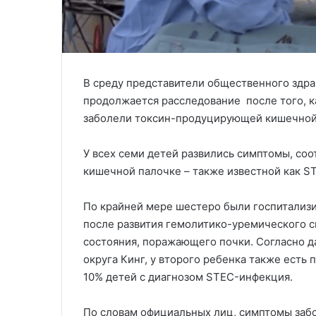
В среду представители общественного здра
продолжается расследование после того, к
заболели токсин-продуцирующей кишечной
У всех семи детей развились симптомы, с
кишечной палочке – также известной как S
По крайней мере шестеро были госпитализи
после развития гемолитико-уремического с
состояния, поражающего почки. Согласно 
округа Кинг, у второго ребенка также есть 
10% детей с диагнозом STEC-инфекция.
По словам официальных лиц, симптомы забол