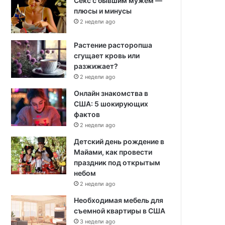
Секс с бывшим мужем —
плюсы и минусы
2 недели ago
Растение расторопша
сгущает кровь или
разжижает?
2 недели ago
Онлайн знакомства в
США: 5 шокирующих
фактов
2 недели ago
Детский день рождение в
Майами, как провести
праздник под открытым
небом
2 недели ago
Необходимая мебель для
съемной квартиры в США
3 недели ago