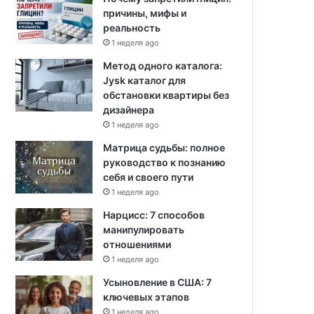
причины, мифы и
реальность
1 неделя ago
Метод одного каталога:
Jysk каталог для
обстановки квартиры без
дизайнера
1 неделя ago
Матрица судьбы: полное
руководство к познанию
себя и своего пути
1 неделя ago
Нарцисс: 7 способов
манипулировать
отношениями
1 неделя ago
Усыновление в США: 7
ключевых этапов
1 неделя ago