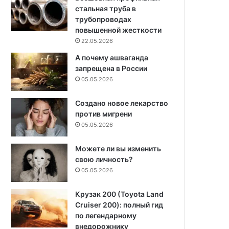
стальная труба в
трубопроводах
повышенной жесткости
22.05.2026
А почему ашваганда
запрещена в России
05.05.2026
Создано новое лекарство
против мигрени
05.05.2026
Можете ли вы изменить
свою личность?
05.05.2026
Крузак 200 (Toyota Land
Cruiser 200): полный гид
по легендарному
внедорожнику