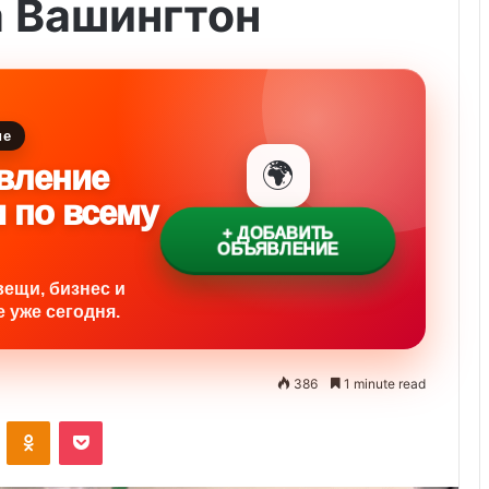
а Вашингтон
ие
🌍
вление
и по всему
+ ДОБАВИТЬ
ОБЪЯВЛЕНИЕ
вещи, бизнес и
 уже сегодня.
386
1 minute read
ontakte
Odnoklassniki
Pocket