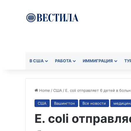
В США
РАБОТА
ИММИГРАЦИЯ
ТУ
Home
/
США
/
E. coli отправляет 6 детей в бол
США
Вашингтон
Все новости
медицин
E. coli отправля