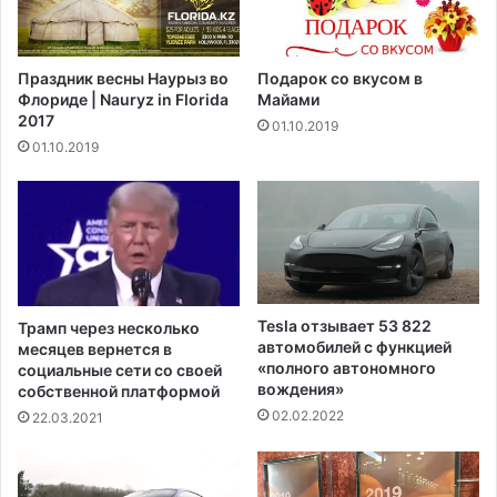
а
а
т
в
а
ы
Праздник весны Наурыз во
Подарок со вкусом в
В
с
Флориде | Nauryz in Florida
Майами
а
т
2017
01.10.2019
ш
а
01.10.2019
и
в
н
л
г
я
т
е
о
т
н
н
а
а
Tesla отзывает 53 822
Трамп через несколько
у
автомобилей с функцией
месяцев вернется в
к
«полного автономного
социальные сети со своей
ц
вождения»
собственной платформой
и
02.02.2022
22.03.2021
о
н
м