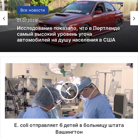
США
13.06.2025
Америка имеет огромный избыток сыра
E
.
c
o
l
i
о
т
п
р
E. coli отправляет 6 детей в больницу штата
а
Вашингтон
в