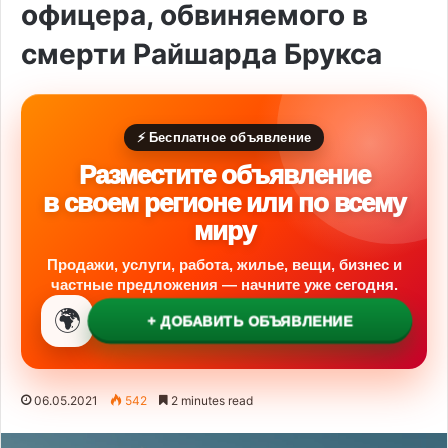
офицера, обвиняемого в
смерти Райшарда Брукса
⚡ Бесплатное объявление
Разместите объявление
в своем регионе или по всему
миру
Продажи, услуги, работа, жилье, вещи, бизнес и
частные предложения — начните уже сегодня.
🌍
+ ДОБАВИТЬ ОБЪЯВЛЕНИЕ
06.05.2021
542
2 minutes read