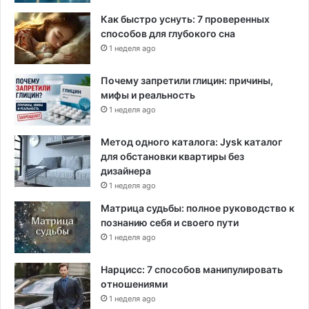
е
Как быстро уснуть: 7 проверенных
т
способов для глубокого сна
е
1 неделя ago
Почему запретили глицин: причины,
мифы и реальность
1 неделя ago
Метод одного каталога: Jysk каталог
для обстановки квартиры без
дизайнера
1 неделя ago
Матрица судьбы: полное руководство к
познанию себя и своего пути
1 неделя ago
Нарцисс: 7 способов манипулировать
отношениями
1 неделя ago