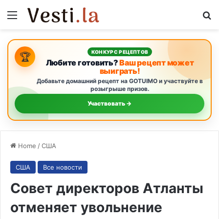
Menu
S
КОНКУРС РЕЦЕПТОВ
🏆
Любите готовить?
Ваш рецепт может
выиграть!
Добавьте домашний рецепт на GOTUIMO и участвуйте в
розыгрыше призов.
Участвовать →
Home
/
США
США
Все новости
Совет директоров Атланты
отменяет увольнение