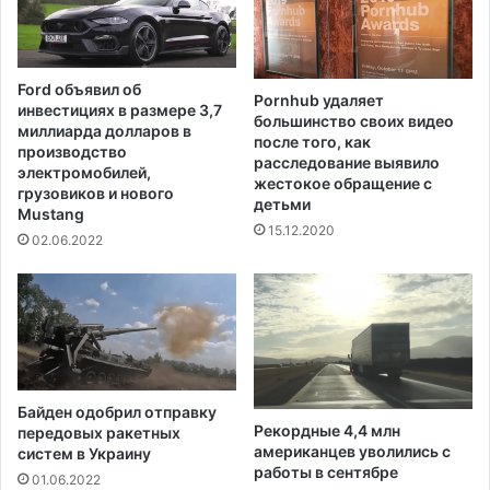
е
с
т
о
Ford объявил об
Pornhub удаляет
в
инвестициях в размере 3,7
большинство своих видео
с
миллиарда долларов в
после того, как
в
производство
расследование выявило
о
электромобилей,
жестокое обращение с
е
грузовиков и нового
детьми
Mustang
м
15.12.2020
п
02.06.2022
е
р
в
о
м
к
о
Байден одобрил отправку
с
Рекордные 4,4 млн
передовых ракетных
м
американцев уволились с
систем в Украину
и
работы в сентябре
01.06.2022