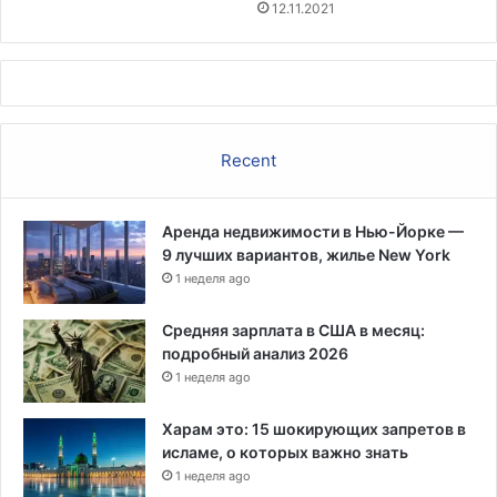
ч
12.11.2021
е
с
к
о
м
т
Recent
у
р
и
Аренда недвижимости в Нью-Йорке —
с
9 лучших вариантов, жилье New York
т
1 неделя ago
и
ч
е
Средняя зарплата в США в месяц:
с
подробный анализ 2026
к
1 неделя ago
о
м
Харам это: 15 шокирующих запретов в
п
исламе, о которых важно знать
о
1 неделя ago
л