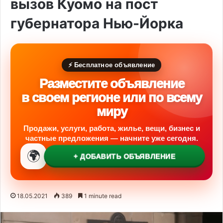
вызов Куомо на пост
губернатора Нью-Йорка
⚡ Бесплатное объявление
Разместите объявление
в своем регионе или по всему
миру
Продажи, услуги, работа, жилье, вещи, бизнес и
частные предложения — начните уже сегодня.
🌍
+ ДОБАВИТЬ ОБЪЯВЛЕНИЕ
18.05.2021
389
1 minute read