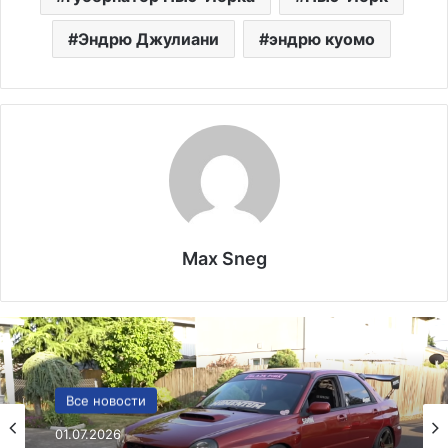
Эндрю Джулиани
эндрю куомо
Max Sneg
Политика
Все новости
24.06.2025