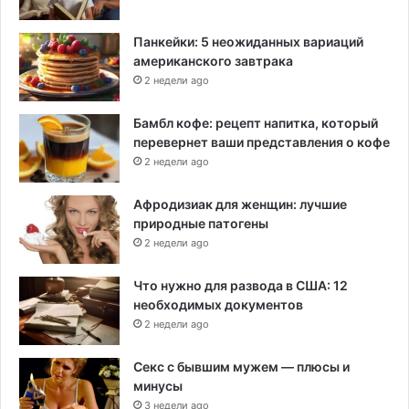
р
е
Панкейки: 5 неожиданных вариаций
м
американского завтрака
я
2 недели ago
п
а
Бамбл кофе: рецепт напитка, который
н
перевернет ваши представления о кофе
д
2 недели ago
е
м
и
Афродизиак для женщин: лучшие
и
природные патогены
2 недели ago
Что нужно для развода в США: 12
необходимых документов
2 недели ago
Секс с бывшим мужем — плюсы и
минусы
3 недели ago