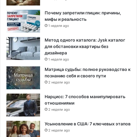
т
и
Почему запретили глицин: причины,
н
мифы и реальность
у
1 неделя ago
ж
д
Метод одного каталога: Jysk каталог
а
для обстановки квартиры без
ю
дизайнера
щ
1 неделя ago
и
Матрица судьбы: полное руководство к
м
познанию себя и своего пути
с
2 недели ago
я
л
ю
Нарцисс: 7 способов манипулировать
д
отношениями
я
2 недели ago
м
в
Усыновление в США: 7 ключевых этапов
о
2 недели ago
в