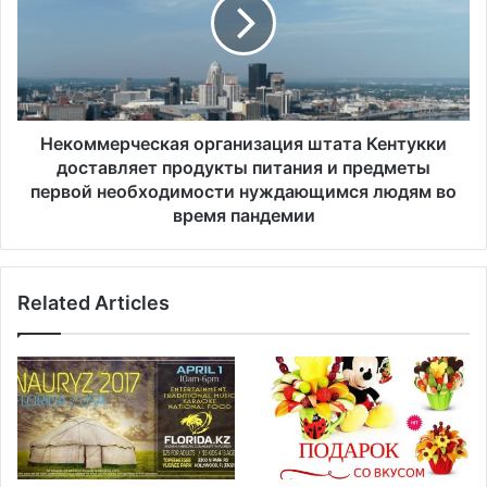
ы
о
е
м
в
м
ы
е
п
р
л
ч
а
е
Некоммерческая организация штата Кентукки
т
с
доставляет продукты питания и предметы
ы
к
первой необходимости нуждающимся людям во
п
а
время пандемии
о
я
н
о
а
р
л
Related Articles
г
о
а
г
н
о
и
в
з
ы
а
м
ц
л
и
ь
я