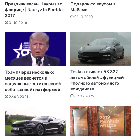
Праздник весны Наурыз во
Подарок со вкусом в
г
ш
Флориде | Nauryz in Florida
Майами
о
т
2017
01.10.2019
т
а
01.10.2019
а
т
м
а
н
К
а
е
д
н
е
т
т
у
е
к
Tesla отзывает 53 822
Трамп через несколько
й
к
автомобилей с функцией
месяцев вернется в
н
и
«полного автономного
социальные сети со своей
а
д
вождения»
собственной платформой
ч
о
02.02.2022
22.03.2021
н
с
у
т
т
а
с
в
я
л
1
я