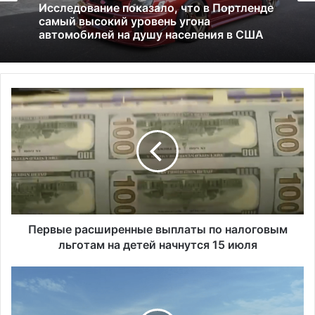
Россия больше не получит американских
01.07.2026
льгот: что это значит и к чему приведёт
П
Исследование показало, что в Портленде
е
самый высокий уровень угона
р
автомобилей на душу населения в США
в
ы
е
р
а
с
ш
Первые расширенные выплаты по налоговым
и
льготам на детей начнутся 15 июля
р
е
Н
н
е
н
к