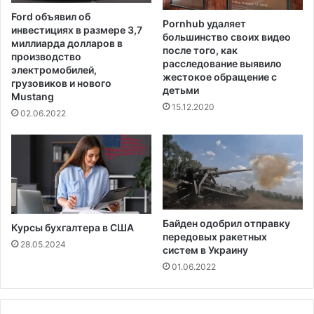
5
е
Ford объявил об
и
т
Pornhub удаляет
инвестициях в размере 3,7
ю
большинство своих видео
п
миллиарда долларов в
после того, как
л
р
производство
расследование выявило
я
о
электромобилей,
жестокое обращение с
д
грузовиков и нового
детьми
Mustang
у
15.12.2020
к
02.06.2022
т
ы
п
и
т
а
н
Байден одобрил отправку
Курсы бухгалтера в США
и
передовых ракетных
я
28.05.2024
систем в Украину
и
01.06.2022
п
р
е