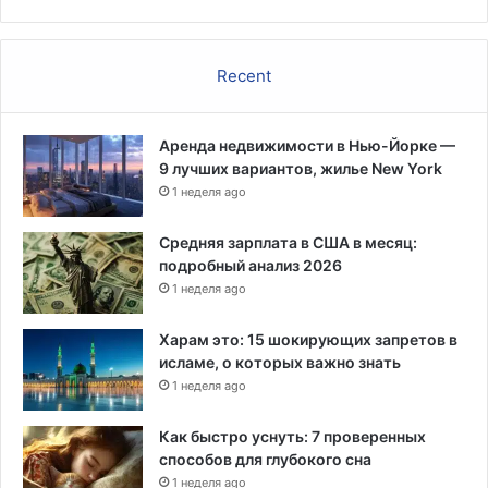
д
м
е
т
Recent
ы
п
е
Аренда недвижимости в Нью-Йорке —
р
9 лучших вариантов, жилье New York
в
1 неделя ago
о
й
Средняя зарплата в США в месяц:
н
подробный анализ 2026
е
1 неделя ago
о
б
Харам это: 15 шокирующих запретов в
х
исламе, о которых важно знать
о
1 неделя ago
д
и
Как быстро уснуть: 7 проверенных
м
способов для глубокого сна
о
1 неделя ago
с