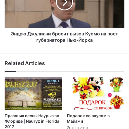
с
ю
е
Д
н
ж
р
у
а
л
с
и
Эндрю Джулиани бросит вызов Куомо на пост
с
а
губернатора Нью-Йорка
м
н
о
и
т
б
р
Related Articles
р
е
о
т
с
ь
и
а
т
п
в
е
ы
л
з
л
о
Праздник весны Наурыз во
Подарок со вкусом в
я
в
Флориде | Nauryz in Florida
Майами
ц
К
2017
01.10.2019
и