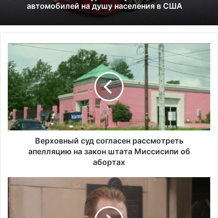
В
Исследование показало, что в Портленде
е
самый высокий уровень угона
р
автомобилей на душу населения в США
х
о
в
н
ы
й
с
Верховный суд согласен рассмотреть
у
апелляцию на закон штата Миссисипи об
д
абортах
с
о
Э
г
н
л
д
а
р