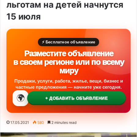
льготам на детей начнутся
15 июля
⚡ Бесплатное объявление
Разместите объявление
в своем регионе или по всему
миру
Продажи, услуги, работа, жилье, вещи, бизнес и
частные предложения — начните уже сегодня.
🌍
+ ДОБАВИТЬ ОБЪЯВЛЕНИЕ
17.05.2021
580
2 minutes read