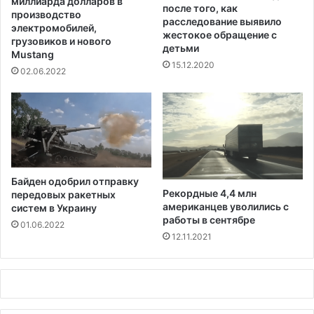
миллиарда долларов в
после того, как
и
ь
производство
расследование выявило
о
ю
электромобилей,
жестокое обращение с
б
грузовиков и нового
-
детьми
а
Mustang
Й
15.12.2020
б
о
02.06.2022
о
р
р
к
т
а
а
х
Байден одобрил отправку
Рекордные 4,4 млн
передовых ракетных
американцев уволились с
систем в Украину
работы в сентябре
01.06.2022
12.11.2021