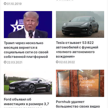
у
01.10.2019
ю
о
н
м
а
о
з
н
а
а
к
п
о
о
н
с
Tesla отзывает 53 822
Трамп через несколько
ш
т
автомобилей с функцией
месяцев вернется в
т
г
«полного автономного
социальные сети со своей
а
вождения»
у
собственной платформой
т
б
02.02.2022
22.03.2021
а
е
М
р
и
н
с
а
с
т
и
о
с
р
Ford объявил об
и
Pornhub удаляет
а
инвестициях в размере 3,7
большинство своих видео
п
Н