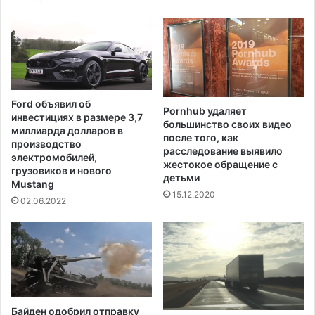
о
к
р
е
к
п
а
о
м
е
р
Ford объявил об
Pornhub удаляет
е
инвестициях в размере 3,7
большинство своих видео
т
миллиарда долларов в
после того, как
о
производство
расследование выявило
г
электромобилей,
жестокое обращение с
о
грузовиков и нового
детьми
Mustang
,
15.12.2020
к
02.06.2022
а
к
м
и
р
п
р
Байден одобрил отправку