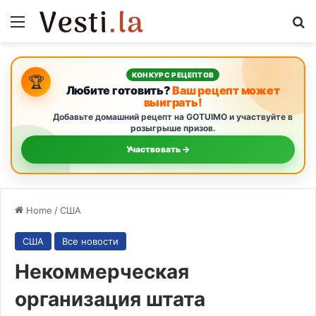
Menu
S
КОНКУРС РЕЦЕПТОВ
🏆
Любите готовить?
Ваш рецепт может
выиграть!
Добавьте домашний рецепт на GOTUIMO и участвуйте в
розыгрыше призов.
Участвовать →
Home
/
США
США
Все новости
Некоммерческая
организация штата