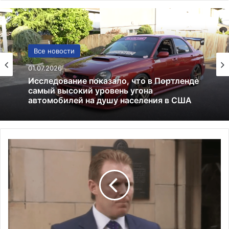
США
Все новости
13.06.2025
01.07.2026
Америка имеет огромный избыток сыра
Э
Исследование показало, что в Портленде
н
самый высокий уровень угона
д
автомобилей на душу населения в США
р
ю
Д
ж
у