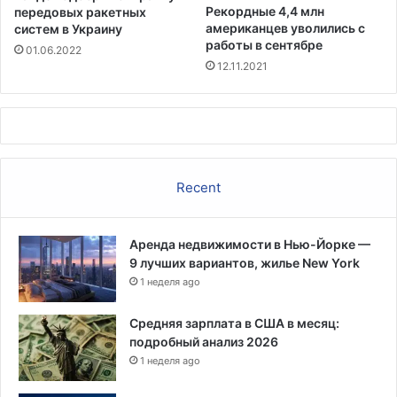
и
Рекордные 4,4 млн
передовых ракетных
х
американцев уволились с
систем в Украину
о
работы в сентябре
01.06.2022
д
12.11.2021
и
т
в
с
е
б
Recent
я
п
о
Аренда недвижимости в Нью-Йорке —
с
9 лучших вариантов, жилье New York
л
1 неделя ago
е
в
с
Средняя зарплата в США в месяц:
п
подробный анализ 2026
ы
1 неделя ago
ш
к