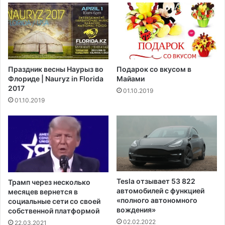
а
п
п
р
о
и
с
в
т
е
г
р
Праздник весны Наурыз во
Подарок со вкусом в
у
ж
Флориде | Nauryz in Florida
Майами
б
е
2017
01.10.2019
е
н
01.10.2019
р
н
н
о
а
с
т
т
о
ь
р
С
а
Ш
Н
А
Tesla отзывает 53 822
Трамп через несколько
ь
А
автомобилей с функцией
месяцев вернется в
ю
ф
«полного автономного
социальные сети со своей
-
р
вождения»
собственной платформой
Й
и
02.02.2022
22.03.2021