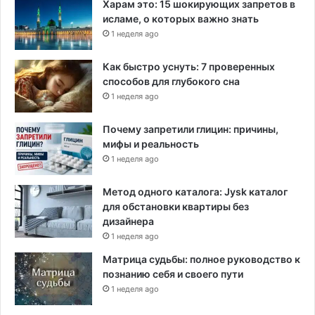
Харам это: 15 шокирующих запретов в
и
исламе, о которых важно знать
C
1 неделя ago
O
V
Как быстро уснуть: 7 проверенных
I
способов для глубокого сна
D
1 неделя ago
-
1
Почему запретили глицин: причины,
9
мифы и реальность
1 неделя ago
Метод одного каталога: Jysk каталог
для обстановки квартиры без
дизайнера
1 неделя ago
Матрица судьбы: полное руководство к
познанию себя и своего пути
1 неделя ago