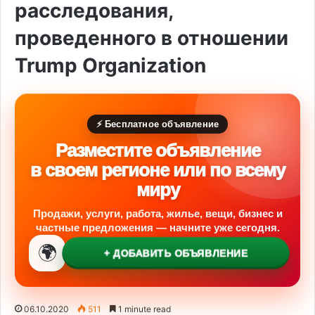
расследования,
проведенного в отношении
Trump Organization
⚡ Бесплатное объявление
Разместите объявление
в своем регионе или по всему
миру
Продажи, услуги, работа, жилье, вещи, бизнес и
частные предложения — начните уже сегодня.
🌍
+ ДОБАВИТЬ ОБЪЯВЛЕНИЕ
06.10.2020
511
1 minute read