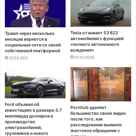
"
о
с
л
н
ь
е
ф
т
а
Tesla отзывает 53 822
Трамп через несколько
е
в
автомобилей с функцией
месяцев вернется в
р
К
«полного автономного
социальные сети со своей
п
вождения»
о
собственной платформой
е
л
02.02.2022
22.03.2021
н
о
и
р
е
а
м
д
ж
о
д
е
Ford объявил об
т
Pornhub удаляет
инвестициях в размере 3,7
большинство своих видео
"
миллиарда долларов в
после того, как
п
производство
расследование выявило
р
электромобилей,
жестокое обращение с
е
грузовиков и нового