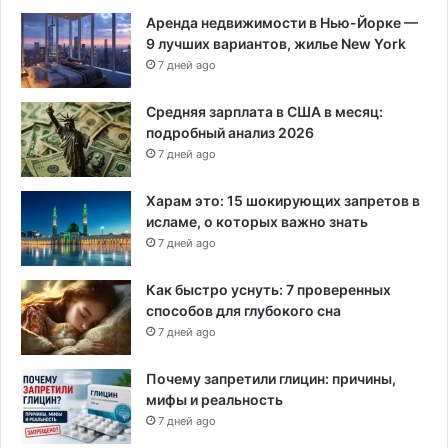
н
Аренда недвижимости в Нью-Йорке —
о
9 лучших вариантов, жилье New York
м
7 дней ago
Средняя зарплата в США в месяц:
подробный анализ 2026
7 дней ago
Харам это: 15 шокирующих запретов в
исламе, о которых важно знать
7 дней ago
Как быстро уснуть: 7 проверенных
способов для глубокого сна
7 дней ago
Почему запретили глицин: причины,
мифы и реальность
7 дней ago