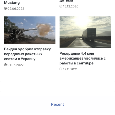
детьми
д
Mustang
15.12.2020
с
02.06.2022
т
о
я
щ
и
х
д
Байден одобрил отправку
е
Рекордные 4,4 млн
передовых ракетных
б
американцев уволились с
систем в Украину
а
работы в сентябре
01.06.2022
т
12.11.2021
о
в
с
Б
а
й
Recent
д
е