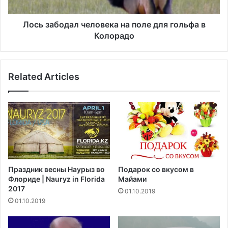
н
о
а
д
в
а
Лось забодал человека на поле для гольфа в
и
л
Колорадо
р
ч
у
е
с
л
о
Related Articles
о
м
в
,
е
з
к
а
а
я
н
в
а
и
п
л
о
Праздник весны Наурыз во
Подарок со вкусом в
,
л
Флориде | Nauryz in Florida
Майами
ч
е
2017
01.10.2019
т
д
01.10.2019
о
л
о
я
н
г