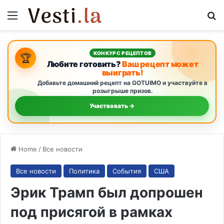
Menu
S
КОНКУРС РЕЦЕПТОВ
🏆
Любите готовить?
Ваш рецепт может
выиграть!
Добавьте домашний рецепт на GOTUIMO и участвуйте в
розыгрыше призов.
Участвовать →
Home
/
Все новости
Все новости
Политика
События
США
Эрик Трамп был допрошен
под присягой в рамках