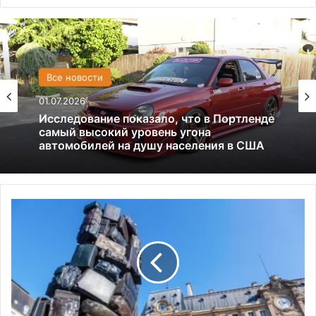
США
Все новости
13.06.2025
01.07.2026
Америка имеет огромный избыток сыра
Исследование показало, что в Портленде
самый высокий уровень угона
Н
автомобилей на душу населения в США
а
В
о
с
т
о
ч