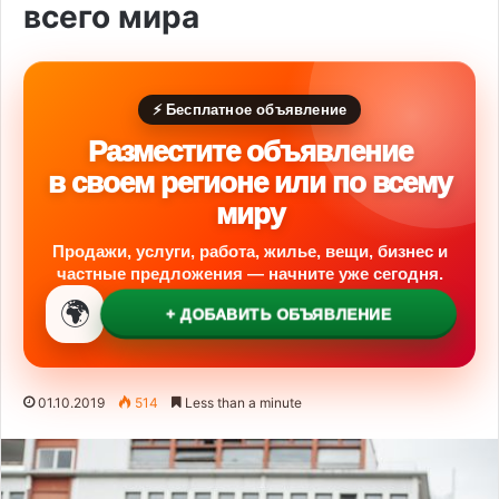
всего мира
⚡ Бесплатное объявление
Разместите объявление
в своем регионе или по всему
миру
Продажи, услуги, работа, жилье, вещи, бизнес и
частные предложения — начните уже сегодня.
🌍
+ ДОБАВИТЬ ОБЪЯВЛЕНИЕ
01.10.2019
514
Less than a minute