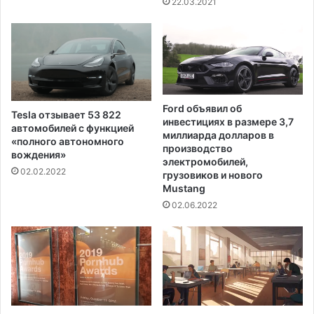
22.03.2021
д
т
м
а
е
м
т
ы
Ford объявил об
Tesla отзывает 53 822
инвестициях в размере 3,7
автомобилей с функцией
миллиарда долларов в
«полного автономного
производство
вождения»
электромобилей,
02.02.2022
грузовиков и нового
Mustang
02.06.2022