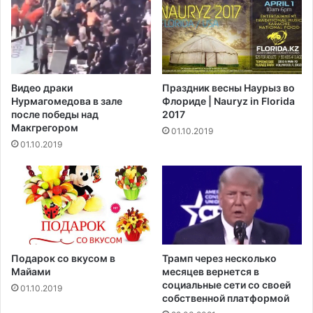
у
т
ж
о
е
в
н
я
ы
т
п
с
Видео драки
Праздник весны Наурыз во
о
я
Нурмагомедова в зале
Флориде | Nauryz in Florida
д
к
после победы над
2017
о
в
Макгрегором‍
01.10.2019
з
о
01.10.2019
р
з
и
м
т
о
е
ж
л
н
ь
ы
н
м
ы
т
Подарок со вкусом в
Трамп через несколько
е
е
Майами
месяцев вернется в
п
р
социальные сети со своей
01.10.2019
р
собственной платформой
а
е
к