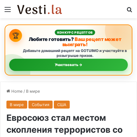
Menu
S
КОНКУРС РЕЦЕПТОВ
🏆
Любите готовить?
Ваш рецепт может
выиграть!
Добавьте домашний рецепт на GOTUIMO и участвуйте в
розыгрыше призов.
Участвовать →
Home
/
В мире
В мире
События
США
Евросоюз стал местом
скопления террористов со