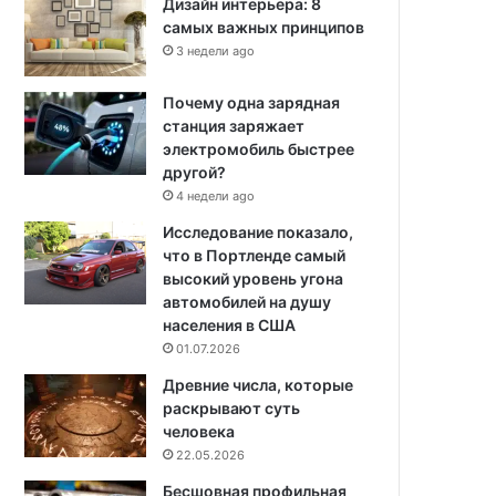
Дизайн интерьера: 8
самых важных принципов
3 недели ago
Почему одна зарядная
станция заряжает
электромобиль быстрее
другой?
4 недели ago
Исследование показало,
что в Портленде самый
высокий уровень угона
автомобилей на душу
населения в США
01.07.2026
Древние числа, которые
раскрывают суть
человека
22.05.2026
Бесшовная профильная