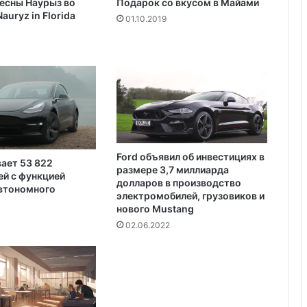
есны Наурыз во
Подарок со вкусом в Майами
и
auryz in Florida
я
01.10.2019
Пляжный домик в Северной
т
Каролине, где Билл Гейтс и его
е
бывшая девушка Энн Уинблад
р
проводили долгие выходные, теперь
р
доступен для сдачи в аренду для
о
отдыха
р
и
с
т
Ford объявил об инвестициях в
вает 53 822
о
размере 3,7 миллиарда
й с функцией
в
долларов в производство
автономного
с
электромобилей, грузовиков и
о
нового Mustang
в
02.06.2022
с
е
г
о
м
и