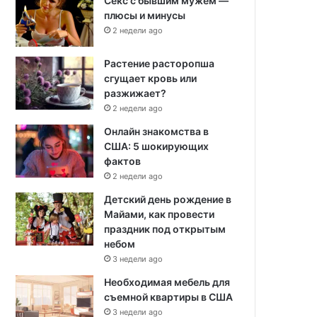
Секс с бывшим мужем —
плюсы и минусы
2 недели ago
Растение расторопша
сгущает кровь или
разжижает?
2 недели ago
Онлайн знакомства в
США: 5 шокирующих
фактов
2 недели ago
Детский день рождение в
Майами, как провести
праздник под открытым
небом
3 недели ago
Необходимая мебель для
съемной квартиры в США
3 недели ago