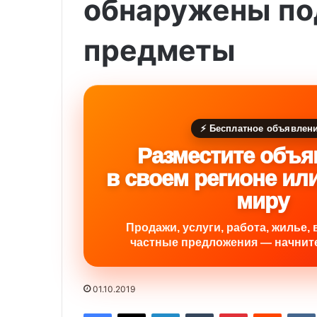
обнаружены по
предметы
⚡ Бесплатное объявлен
Разместите объя
в своем регионе ил
миру
Продажи, услуги, работа, жилье, 
частные предложения — начните
01.10.2019
Facebook
X
LinkedIn
Tumblr
Pinterest
Reddit
VK