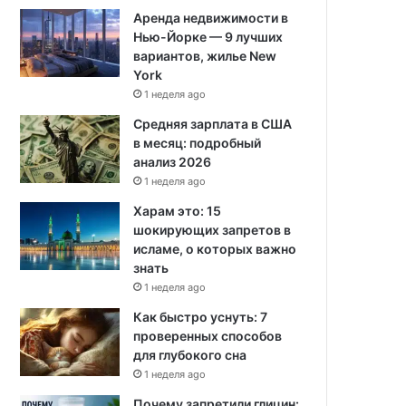
Аренда недвижимости в
Нью-Йорке — 9 лучших
вариантов, жилье New
York
1 неделя ago
Средняя зарплата в США
в месяц: подробный
анализ 2026
1 неделя ago
Харам это: 15
шокирующих запретов в
исламе, о которых важно
знать
1 неделя ago
Как быстро уснуть: 7
проверенных способов
для глубокого сна
1 неделя ago
Почему запретили глицин: