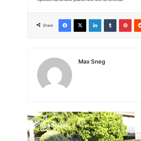
Facebook
X
LinkedIn
Tumblr
Pinterest
Share
Max Sneg
Read Next