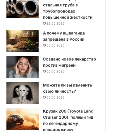
стальная труба в
трубопроводах
повышенной жесткости
22.05.2026
А почему ашваганда
запрещена в России
05.05.2026
Создано новое лекарство
против мигрени
05.05.2026
Можете ли вы изменить
свою личность?
05.05.2026
Крузак 200 (Toyota Land
Cruiser 200): полный гид
по легендарному
внедорожнику