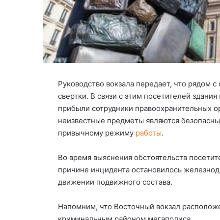
Руководство вокзала передает, что рядом с
свертки. В связи с этим посетителей здания
прибыли сотрудники правоохранительных ор
неизвестные предметы являются безопасным
привычному режиму
работы
.
Во время выяснения обстоятельств посетит
причине инцидента остановилось железно
движении подвижного состава.
Напомним, что Восточный вокзал расположе
криминальным районом мегаполиса.