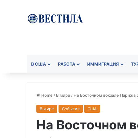
В США
РАБОТА
ИММИГРАЦИЯ
ТУ
Home
/
В мире
/
На Восточном вокзале Парижа
В мире
События
США
На Восточном 