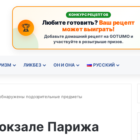
КОНКУРС РЕЦЕПТОВ
Любите готовить?
Ваш рецепт
🏆
может выиграть!
Добавьте домашний рецепт на GOTUIMO и
участвуйте в розыгрыше призов.
РИЗМ
ЛИКБЕЗ
ОН И ОНА
РУССКИЙ
 обнаружены подозрительные предметы
вокзале Парижа