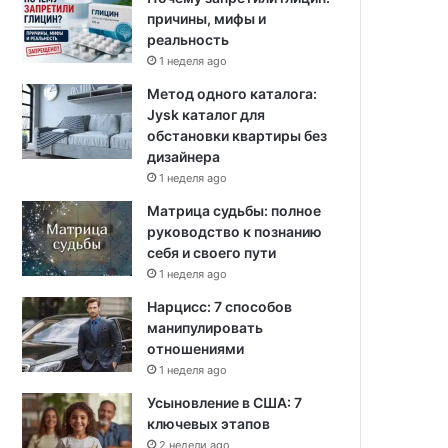
причины, мифы и
реальность
1 неделя ago
Метод одного каталога:
Jysk каталог для
обстановки квартиры без
дизайнера
1 неделя ago
Матрица судьбы: полное
руководство к познанию
себя и своего пути
1 неделя ago
Нарцисс: 7 способов
манипулировать
отношениями
1 неделя ago
Усыновление в США: 7
ключевых этапов
2 недели ago