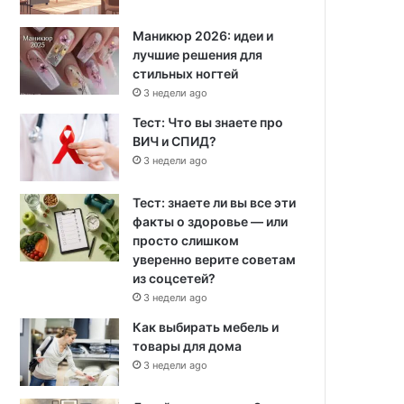
Маникюр 2026: идеи и
лучшие решения для
стильных ногтей
3 недели ago
Тест: Что вы знаете про
ВИЧ и СПИД?
3 недели ago
Тест: знаете ли вы все эти
факты о здоровье — или
просто слишком
уверенно верите советам
из соцсетей?
3 недели ago
Как выбирать мебель и
товары для дома
3 недели ago