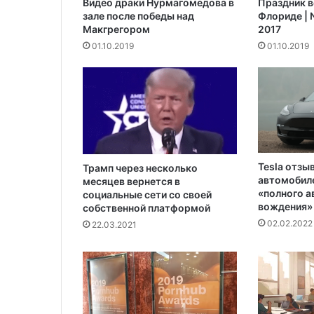
Видео драки Нурмагомедова в
Праздник в
зале после победы над
Флориде | N
Макгрегором‍
2017
01.10.2019
01.10.2019
Tesla отзы
Трамп через несколько
автомобиле
месяцев вернется в
«полного 
социальные сети со своей
вождения»
собственной платформой
02.02.2022
22.03.2021