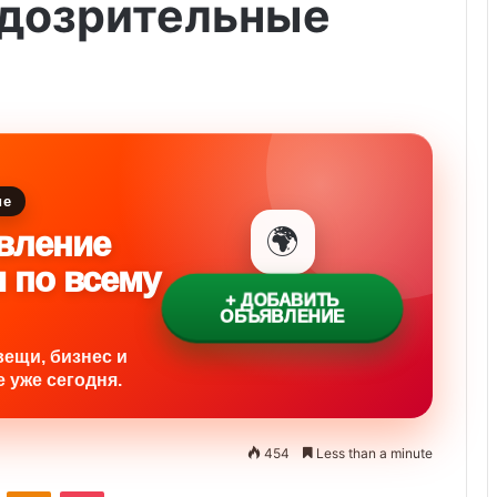
дозрительные
ие
🌍
вление
и по всему
+ ДОБАВИТЬ
ОБЪЯВЛЕНИЕ
вещи, бизнес и
 уже сегодня.
454
Less than a minute
ontakte
Odnoklassniki
Pocket