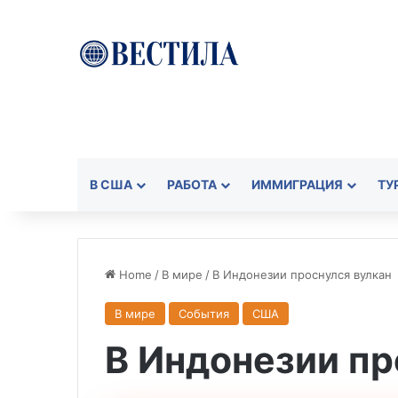
В США
РАБОТА
ИММИГРАЦИЯ
ТУ
Home
/
В мире
/
В Индонезии проснулся вулкан
В мире
События
США
В Индонезии пр