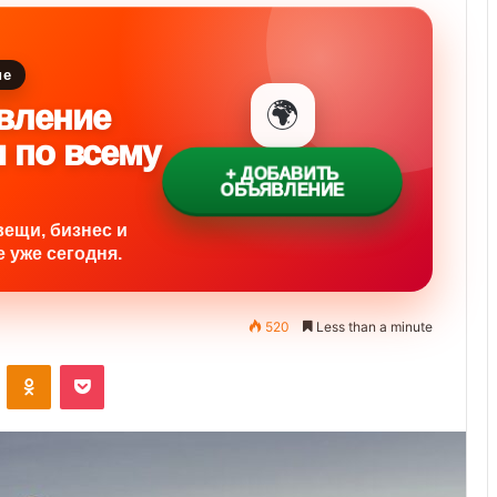
ие
🌍
вление
и по всему
+ ДОБАВИТЬ
ОБЪЯВЛЕНИЕ
вещи, бизнес и
 уже сегодня.
520
Less than a minute
ontakte
Odnoklassniki
Pocket