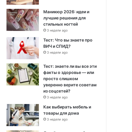
Маникюр 2026: идеи и
лучшие решения для
стильных ногтей
3 недели ago
Тест: Что вы знаете про
ВИЧ и СПИД?
3 недели ago
Тест: знаете ли вы все эти
факты о здоровье — или
просто слишком
уверенно верите советам
из соцсетей?
3 недели ago
Как выбирать мебель и
товары для дома
3 недели ago