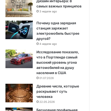
Дизайн интерьера: 8
самых важных принципов
3 недели ago
Почему одна зарядная
станция заряжает
электромобиль быстрее
другой?
4 недели ago
Исследование показало,
что в Портленде самый
высокий уровень угона
автомобилей на душу
населения в США
01.07.2026
Древние числа, которые
раскрывают суть
человека
22.05.2026
Бесшовная профильная