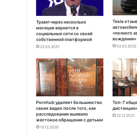
0
0
ч
е
Tesla отзы
Трамп через несколько
автомобиле
л
месяцев вернется в
«полного 
социальные сети со своей
о
вождения»
собственной платформой
в
02.02.2022
е
22.03.2021
к
Pornhub удаляет большинство
Топ-7 общ
своих видео после того, как
дистанцион
расследование выявило
22.12.2021
жестокое обращение с детьми
15.12.2020