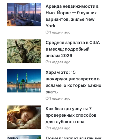
Аренда недвижимости в
Нью-Йорке — 9 лучших
вариантов, жилье New
York
1 неделя ago
Средняя зарплата в США
в месяц: подробный
анализ 2026
1 неделя ago
Харам это: 15
шокирующих запретов в
исламе, о которых важно
знать
1 неделя ago
Как быстро уснуть: 7
проверенных способов
для глубокого сна
1 неделя ago
Почему запретили глицин: