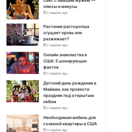
Секс с бывшим мужем —
плюсы и минусы
2 недели ago
Растение расторопша
сгущает кровь или
разжижает?
2 недели ago
Онлайн знакомства в
США: 5 шокирующих
фактов
2 недели ago
Детский день рождение в
Майами, как провести
праздник под открытым
небом
2 недели ago
Необходимая мебель для
съемной квартиры в США
3 недели ago