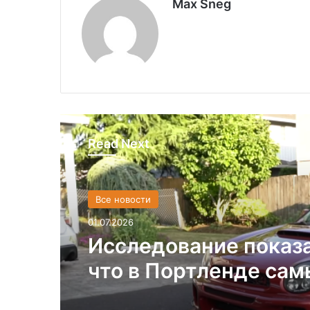
Max Sneg
Read Next
Все новости
01.07.2026
Исследование показ
что в Портленде са
высокий уровень уго