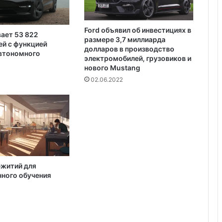
п
о
д
Ford объявил об инвестициях в
о
вает 53 822
размере 3,7 миллиарда
й с функцией
з
долларов в производство
автономного
р
электромобилей, грузовиков и
и
нового Mustang
т
02.06.2022
е
л
ь
н
ы
е
п
р
ежитий для
е
ного обучения
д
м
е
т
ы