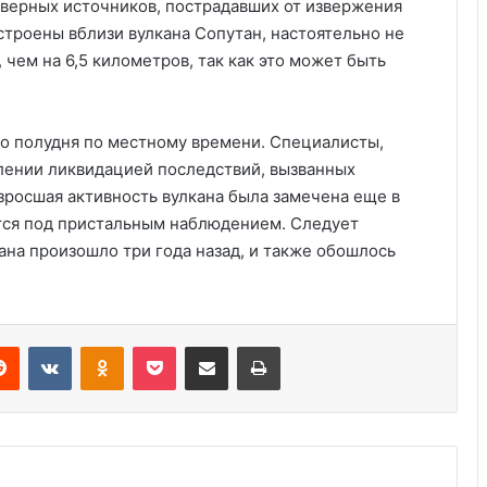
верных источников, пострадавших от извержения
строены вблизи вулкана Сопутан, настоятельно не
чем на 6,5 километров, так как это может быть
о полудня по местному времени. Специалисты,
лении ликвидацией последствий, вызванных
зросшая активность вулкана была замечена еще в
Удивительные факты о Флориде
ится под пристальным наблюдением. Следует
ана произошло три года назад, и также обошлось
Пляжный домик в Северной
Каролине, где Билл Гейтс и его
бывшая девушка Энн Уинблад
Reddit
VKontakte
Odnoklassniki
Pocket
Share via Email
Print
проводили долгие выходные, теперь
доступен для сдачи в аренду для
Курсы бухгалтера в США
отдыха
Выступление министра финансов