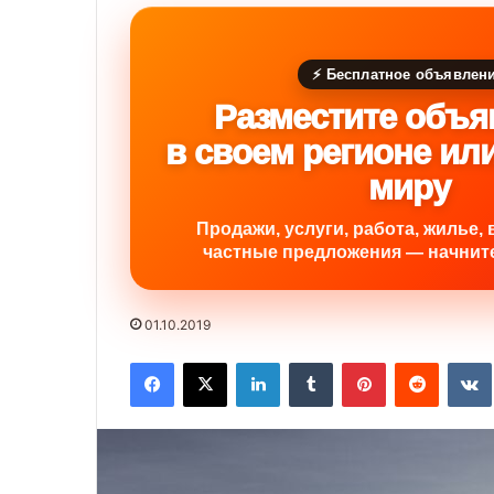
⚡ Бесплатное объявлен
Разместите объя
в своем регионе ил
миру
Продажи, услуги, работа, жилье, 
частные предложения — начните
01.10.2019
Facebook
X
LinkedIn
Tumblr
Pinterest
Reddit
VK