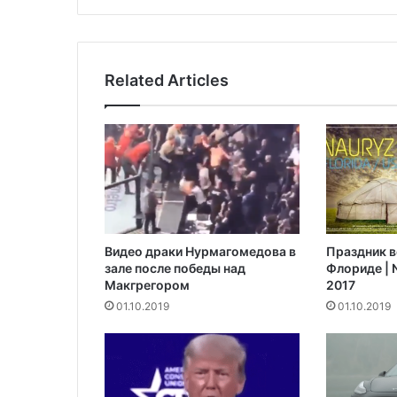
л
а
й
з
Related Articles
и
и
:
э
в
а
к
у
и
Видео драки Нурмагомедова в
Праздник в
р
зале после победы над
Флориде | N
о
Макгрегором‍
2017
в
01.10.2019
01.10.2019
а
н
ы
3
0