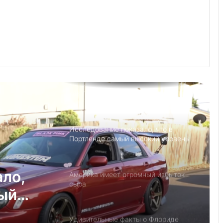
Джанет Л. Йеллен в Суниве в
Норкроссе, Джорджия
Что если, Трамп снова станет
президентом США?
Детский день рождение в Майами,
как провести праздник под
открытым небом
Исследование показало, что в
Портленде самый высокий уровень
угона автомобилей на душу
населения в США
ало,
Америка имеет огромный избыток
сыра
мый
на
Удивительные факты о Флориде