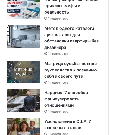
причины, мифы и
реальность
1 неделя ago
Метод одного каталога:
Jysk каталог для
обстановки квартиры без
дизайнера
1 неделя ago
Матрица судьбы: полное
руководство к познанию
себя и своего пути
1 неделя ago
Нарцисс: 7 способов
манипулировать
отношениями
1 неделя ago
Усыновление в США: 7
ключевых этапов
1 неделя ago