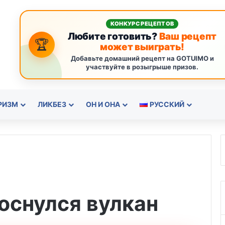
КОНКУРС РЕЦЕПТОВ
Любите готовить?
Ваш рецепт
🏆
может выиграть!
Добавьте домашний рецепт на GOTUIMO и
участвуйте в розыгрыше призов.
РИЗМ
ЛИКБЕЗ
ОН И ОНА
РУССКИЙ
оснулся вулкан