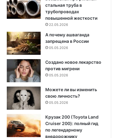
стальная труба в
трубопроводах
повышенной жесткости
22.05.2026
А почему ашваганда
запрещена в России
05.05.2026
Создано новое лекарство
против мигрени
05.05.2026
Можете ли вы изменить
свою личность?
05.05.2026
Крузак 200 (Toyota Land
Cruiser 200): полный гид
по легендарному
внедорожнику