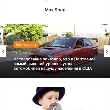
Max Sneg
США
Все новости
13.06.2025
01.07.2026
Америка имеет огромный избыток сыра
П
Исследование показало, что в Портленде
самый высокий уровень угона
я
автомобилей на душу населения в США
т
и
л