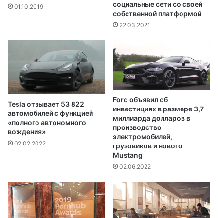
д
социальные сети со своей
01.10.2019
собственной платформой
е
н
22.03.2021
и
я
д
р
у
г
а
Ford объявил об
Tesla отзывает 53 822
инвестициях в размере 3,7
автомобилей с функцией
миллиарда долларов в
«полного автономного
производство
вождения»
электромобилей,
02.02.2022
грузовиков и нового
Mustang
02.06.2022