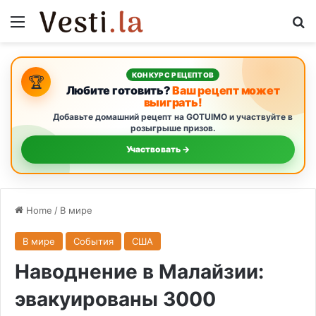
Menu
S
КОНКУРС РЕЦЕПТОВ
🏆
Любите готовить?
Ваш рецепт может
выиграть!
Добавьте домашний рецепт на GOTUIMO и участвуйте в
розыгрыше призов.
Участвовать →
Home
/
В мире
В мире
События
США
Наводнение в Малайзии:
эвакуированы 3000