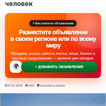
человек
⚡ Бесплатное объявление
Разместите объявление
в своем регионе или по всему
миру
Продажи, услуги, работа, жилье, вещи, бизнес и
частные предложения — начните уже сегодня.
🌍
+ ДОБАВИТЬ ОБЪЯВЛЕНИЕ
01.10.2019
440
Less than a minute