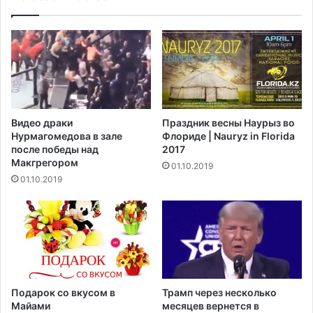
з
н
а
у
и
л
г
с
н
я
о
в
р
у
и
л
Видео драки
Праздник весны Наурыз во
р
к
Нурмагомедова в зале
Флориде | Nauryz in Florida
о
а
после победы над
2017
в
н
Макгрегором‍
01.10.2019
а
01.10.2019
н
и
е
д
н
я
р
о
Подарок со вкусом в
Трамп через несколько
ж
Майами
месяцев вернется в